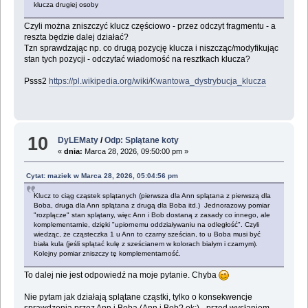
klucza drugiej osoby
Czyli można zniszczyć klucz częściowo - przez odczyt fragmentu - a
reszta będzie dalej działać?
Tzn sprawdzając np. co drugą pozycję klucza i niszcząc/modyfikując
stan tych pozycji - odczytać wiadomość na resztkach klucza?
Psss2
https://pl.wikipedia.org/wiki/Kwantowa_dystrybucja_klucza
10
DyLEMaty
/
Odp: Splątane koty
«
dnia:
Marca 28, 2026, 09:50:00 pm »
Cytat: maziek w Marca 28, 2026, 05:04:56 pm
Klucz to ciąg cząstek splątanych (pierwsza dla Ann splątana z pierwszą dla
Boba, druga dla Ann splątana z drugą dla Boba itd.) Jednorazowy pomiar
"rozplącze" stan splątany, więc Ann i Bob dostaną z zasady co innego, ale
komplementarnie, dzięki "upiornemu oddziaływaniu na odległość". Czyli
wiedząc, że cząsteczka 1 u Ann to czarny sześcian, to u Boba musi być
biała kula (jeśli splątać kulę z sześcianem w kolorach białym i czarnym).
Kolejny pomiar zniszczy tę komplementarność.
To dalej nie jest odpowiedź na moje pytanie. Chyba
Nie pytam jak działają splątane cząstki, tylko o konsekwencje
sprawdzenia przez Ann i Boba (Ann i Bob? ok;) - przed wysłaniem