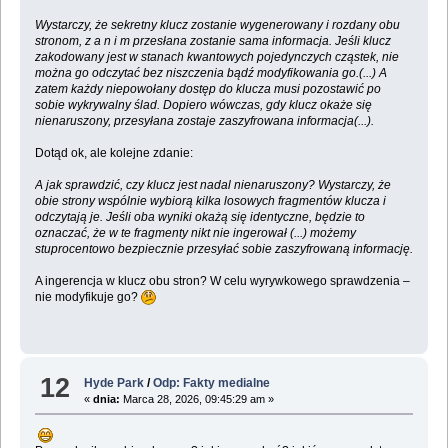
Wystarczy, że sekretny klucz zostanie wygenerowany i rozdany obu
stronom, z a n i m przesłana zostanie sama informacja. Jeśli klucz
zakodowany jest w stanach kwantowych pojedynczych cząstek, nie
można go odczytać bez niszczenia bądź modyfikowania go.(...) A
zatem każdy niepowołany dostęp do klucza musi pozostawić po
sobie wykrywalny ślad. Dopiero wówczas, gdy klucz okaże się
nienaruszony, przesyłana zostaje zaszyfrowana informacja(...).
Dotąd ok, ale kolejne zdanie:
A jak sprawdzić, czy klucz jest nadal nienaruszony? Wystarczy, że
obie strony wspólnie wybiorą kilka losowych fragmentów klucza i
odczytają je. Jeśli oba wyniki okażą się identyczne, będzie to
oznaczać, że w te fragmenty nikt nie ingerował (...) możemy
stuprocentowo bezpiecznie przesyłać sobie zaszyfrowaną informację.
A ingerencja w klucz obu stron? W celu wyrywkowego sprawdzenia –
nie modyfikuje go?
12
Hyde Park
/
Odp: Fakty medialne
«
dnia:
Marca 28, 2026, 09:45:29 am »