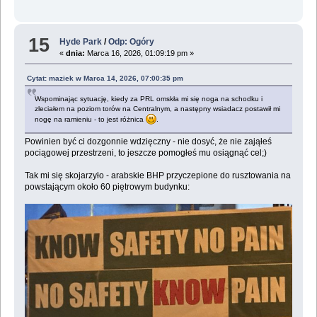
15
Hyde Park
/
Odp: Ogóry
«
dnia:
Marca 16, 2026, 01:09:19 pm »
Cytat: maziek w Marca 14, 2026, 07:00:35 pm
Wspominając sytuację, kiedy za PRL omskła mi się noga na schodku i
zleciałem na poziom torów na Centralnym, a następny wsiadacz postawił mi
nogę na ramieniu - to jest różnica
.
Powinien być ci dozgonnie wdzięczny - nie dosyć, że nie zająłeś
pociągowej przestrzeni, to jeszcze pomogłeś mu osiągnąć cel;)
Tak mi się skojarzyło - arabskie BHP przyczepione do rusztowania na
powstającym około 60 piętrowym budynku: