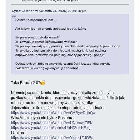
Cytat: Cetarian w Kwietnia 24, 2026, 09:39:15 pm
Bardzo to imponujące jest …
Ale ja bym jednak chętnie zobaczył robota, który:
1/- przyszywa guzik do koszuli;
2/- zawiązuje komuś sznurowadła w butach,
3/- prasuje koszulę (przy pomocy żelazka i deski, używanych przez ludzi);
4/- wybija po jednym jajka do miseczki, wącha je, i, jeśli pachną
odpowiednio, przelewa na patelnię, smaży jajecznicę i podaje.
Dobrze byłoby, żeby te wszystkie czynności (i jeszcze kilka innych,
zwłaszcza w kuchni) wykonywał jeden robot.
Taka Babcia 2.0?
Niemniej są urządzenia, które te rzeczy potrafią zrobić – typu
guzikarka, manekin do prasowania...gdzieś widziałam też filmik jak
robocie ramiona manewrują by wiązać kokardkę...
Jajecznica – o ile nie fake - to nieporadnie, ale jednak:
https://www.youtube.com/watch?v=GARywDrjbQw
W każdem chyba nie było z Bostonu:
https://www.youtube.com/watch?v=UNorxwlZlFk
https://www.youtube.com/shorts/UoHfGhLHRkg
I Unitree:
https://www.youtube.com/watch?v=Ykiuz1ZdGBc