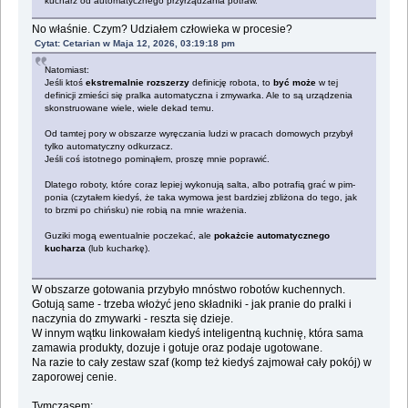
kucharz od automatycznego przyrządzania potraw.
No właśnie. Czym? Udziałem człowieka w procesie?
Cytat: Cetarian w Maja 12, 2026, 03:19:18 pm
Natomiast:
Jeśli ktoś
ekstremalnie rozszerzy
definicję robota, to
być może
w tej
definicji zmieści się pralka automatyczna i zmywarka. Ale to są urządzenia
skonstruowane wiele, wiele dekad temu.
Od tamtej pory w obszarze wyręczania ludzi w pracach domowych przybył
tylko automatyczny odkurzacz.
Jeśli coś istotnego pominąłem, proszę mnie poprawić.
Dlatego roboty, które coraz lepiej wykonują salta, albo potrafią grać w pim-
ponia (czytałem kiedyś, że taka wymowa jest bardziej zbliżona do tego, jak
to brzmi po chińsku) nie robią na mnie wrażenia.
Guziki mogą ewentualnie poczekać, ale
pokażcie automatycznego
kucharza
(lub kucharkę).
W obszarze gotowania przybyło mnóstwo robotów kuchennych.
Gotują same - trzeba włożyć jeno składniki - jak pranie do pralki i
naczynia do zmywarki - reszta się dzieje.
W innym wątku linkowałam kiedyś inteligentną kuchnię, która sama
zamawia produkty, dozuje i gotuje oraz podaje ugotowane.
Na razie to cały zestaw szaf (komp też kiedyś zajmował cały pokój) w
zaporowej cenie.
Tymczasem: