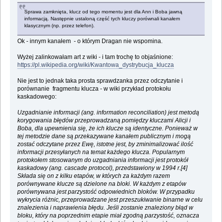
Sprawa zamknięta, klucz od tego momentu jest dla Ann i Boba jawną
informacją. Następnie ustaloną część tych kluczy porównali kanałem
klasycznym (np. przez telefon).
Ok - innym kanałem - o którym Dragan nie wspomina.
Wyżej zalinkowałam art z wiki - i tam trochę to objaśnione:
https://pl.wikipedia.org/wiki/Kwantowa_dystrybucja_klucza
Nie jest to jednak taka prosta sprawdzanka przez odczytanie i
porównanie fragmentu klucza - w wiki przykład protokołu
kaskadowego:
Uzgadnianie informacji (ang. information reconciliation) jest metodą
korygowania błędów przeprowadzaną pomiędzy kluczami Alicji i
Boba, dla upewnienia się, że ich klucze są identyczne. Ponieważ w
tej metodzie dane są przekazywane kanałem publicznym i mogą
zostać odczytane przez Ewę, istotne jest, by zminimalizować ilość
informacji przesyłanych na temat każdego klucza. Popularnym
protokołem stosowanym do uzgadniania informacji jest protokół
kaskadowy (ang. cascade protocol), przedstawiony w 1994 r.[4]
Składa się on z kilku etapów, w których za każdym razem
porównywane klucze są dzielone na bloki. W każdym z etapów
porównywana jest parzystość odpowiednich bloków. W przypadku
wykrycia różnic, przeprowadzane jest przeszukiwanie binarne w celu
znalezienia i naprawienia błędu. Jeśli zostanie znaleziony błąd w
bloku, który na poprzednim etapie miał zgodną parzystość, oznacza