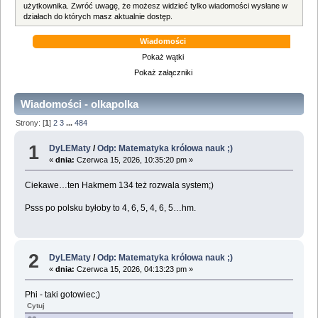
użytkownika. Zwróć uwagę, że możesz widzieć tylko wiadomości wysłane w
działach do których masz aktualnie dostęp.
Wiadomości
Pokaż wątki
Pokaż załączniki
Wiadomości - olkapolka
Strony: [
1
]
2
3
...
484
1
DyLEMaty
/
Odp: Matematyka królowa nauk ;)
«
dnia:
Czerwca 15, 2026, 10:35:20 pm »
Ciekawe…ten Hakmem 134 też rozwala system;)
Psss po polsku byłoby to 4, 6, 5, 4, 6, 5…hm.
2
DyLEMaty
/
Odp: Matematyka królowa nauk ;)
«
dnia:
Czerwca 15, 2026, 04:13:23 pm »
Phi - taki gotowiec;)
Cytuj