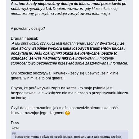
A zatem każdy niepowołany dostęp do klucza musi pozostawić po
sobie wykrywalny ślad.
Dopiero wówczas, gdy klucz okaże się
nienaruszony, przesyłana zostaje zaszyfrowana informacja
A powołany dostęp?
Dragan napisał:
A jak sprawdzić, czy klucz jest nadal nienaruszony?
Wystarczy, że
obie strony wspólnie wybiorą kilka losowych fragmentów klucza i
odczytają je. Jeśli oba wyniki okażą się identyczne, będzie to
oznaczać, że w te fragmenty nikt nie ingerował (
...) możemy
stuprocentowo bezpiecznie przesyłać sobie zaszyfrowaną informację.
Oni przecież odczytywali kawałek - żeby się upewnić, że nikt nie
gmerał w nim, ale to oni gmerali.
Chyba, że porównywali zapis na kartce - to moje pytanie jest
bezpodstawne...ale w książce nie ma niczego o przepisywaniu klucza
na kartkę...
Czyli dalej nie rozumiem jak można sprawdzić nienaruszalność
klucza - ruszając jego fragment
Psss
Cytuj
Następnie mogą poświęcić część klucza, porównując z adekwatną częścią