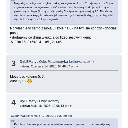
Mogłaby ona być na przykład taka, ze wyraz nr 1 + nr 2 daje wyraz nr 3, po
czym to samo dla wyrazów nr 4-6 - wówczas pierwszą brakującą liczbą w
pierwotnym ciągu (liczbą po 4) byłoby 5 a tym samym kolejną 20. No ale to
się nie trzyma kupy bo nie ma jak wyznaczyć kolejnej liczby, gdyby ciąg miał
się nie kończyć na 12-tym wyrazie.
No właśnie to samo z moją 5 i kolejną 6 - na tym się kończy - chociaż
pasuje:
- dodajemy co drugi wyraz, a co trzeci jest wynikiem:
6+10= 16, 3+5=8, 4+1=5 , 2+4=6
3
DyLEMaty
/
Odp: Matematyka królowa nauk ;)
«
dnia:
Czerwca 14, 2026, 04:46:37 pm »
Może być kolejne 5, 6.
Albo 7, 16
4
DyLEMaty
/
Odp: Roboty
«
dnia:
Maja 16, 2026, 12:06:18 pm »
Cytat: maziek w Maja 12, 2026, 03:30:20 pm
Problem obecnie jest raczej w zdefiniowaniu czym się różni automatyczny