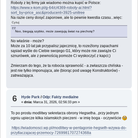
Roboty z tej firmy jak wiadomo można kupić w Polsce:
https://www.x-kom.pl/g-64/c/4369-roboty-ai.html?
sort_by=price_asc&producent=3925-unitree
Na razie ceny dosyć zaporowe, ale to pewnie kwestia czasu...więc:
Cytuj
Noo, biegają szybko, może zawojują świat na piechotę?
No właśnie - może?
Może za 10 lat jak przypalisz jajecznicę, to rozeźlony zapachami
sąsiad wyśle do Ciebie swojego G1, który może nie zawiąże Ci
sznurówek, ale z pewnością pomoże Ci wyskoczyć z kapci;)
Zmierzam do tego, że ta robocia sprawność - a zwłaszcza chińska -
jest nie tylko imponująca, ale (biorąc pod uwagę Konstruktorów) -
zatrważająca.
6
Hyde Park
/
Odp: Fakty medialne
«
dnia:
Marca 31, 2026, 02:56:33 pm »
To po prostu modlitwy sekretarza obrony Hegsetha...przy jednym
ogniu upiecze kilka islamskich pieczeni - w imię boga - oczywiście
https://wiadomosci.wp.pl/modlitwy-w-pentagonie-hegseth-wzywa-do-
przytlaczajacej-przemocy-7269981707274368a