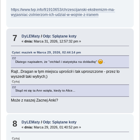
https://www.tvp.info/91910653/chrzescijanski-ekstremizm-ma-
wyjasniac-zolnierzom-ich-udzial-w-wojnie-z-iranem
7
DyLEMaty
/
Odp: Splątane koty
«
dnia:
Marca 31, 2026, 12:57:32 pm »
Cytat: maziek w Marca 29, 2026, 02:44:14 pm
Dlatego napisałem, że "otchłań i statystyka na dokładkę"
.
Rajt...Dragan w tym miejscu uprościł i tak uproszczone - przez to
wyszedł taki wytrych;)
Cytuj
Skąd mi się ta Ann wzięła, kiedy to Alice...
Może z naszej Zacnej Anki?
8
DyLEMaty
/
Odp: Splątane koty
«
dnia:
Marca 29, 2026, 01:40:52 pm »
Cytuj