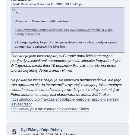
Cytat: Cetarian w Kwietnia 25, 2026, 09:13:41 pm
P.S.
W marcu br. Guardian opublikował tekst,
https://www.theguardian.com/technology/2026/mar/19/my-ride-in-a-self-
driving-taxi-london
z którego wynika, że pod koniec przyszłego roku na ulice Londynu wyjadą
autonomiczne taksówki i to kilku firm.
Chorwacja jako pierwszy kraj w Europie dopuściła komercyjne
przejazdy taksówkami autonomicznymi dla klientów indywidualnych.
W Zagrzebiu działa flota 10 pojazdów Pony.ai, zarządzana przez
chorwacką firmę Verne z grupy Rimac.
Na pokładzie wciąż znajduje się kierowca bezpieczeństwa, ale jego
rola ogranicza się do interwencji w sytuacji awaryjnej. W normalnym
scenariuszu auto samodzielnie prowadzi przez realny ruch miejski.
Pełna autonomia usługi jest planowana do końca 2026 roku.
https://motoguru.pl/na-czasie/robotaxi-w-europie-ruszylo-pierwszy-
jest-zagrzeb/
https://www.youtube.com/watch?v=zvsfwptBu8w
5
DyLEMaty
/
Odp: Roboty
«
dnia:
Maja 10, 2026, 08:31:15 pm »