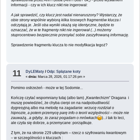
informacji - czy w ich klucz nikt nie ingerował:
A jak sprawdzić, czy klucz jest nadal nienaruszony? Wystarczy, że
obie strony wspólnie wybiorą kilka losowych fragmentów klucza i
odczytają je. Jeśli oba wyniki okażą się identyczne, będzie to
oznaczać, że w te fragmenty nikt nie ingerował (...) możemy
stuprocentowo bezpiecznie przesyłać sobie zaszyfrowaną informację.
Sprawdzenie fragmentu klucza to nie modyfikacja tegoż?
11
DyLEMaty
/
Odp: Splątane koty
«
dnia:
Marca 28, 2026, 01:17:26 pm »
Pomimo ostrzeżeń - może w tej Sodomie...
Kończę czytać wspomniany tutaj (albo tam) „Kwantechizm” Dragana i
muszę powiedzieć, że chyba cierpi on na nadpobudliwość
dygresyjną albo ma metodę na zagadanie:
wrzucę rozdział o
hipnozie, a potem przemycę parę info o teorii względności – może nie
zauważą...a gdyby...to zaraz pogadam o mrówkach
)...i tak to leci,
ale czyta się dobrze, a przemycane: porządkuje.
Z tym, że na stronie 229 utknęłam – rzecz o szyfrowaniu kwantowym
– w szczególności o kluczach :