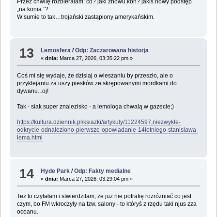
Przez chwilę rozbierałam: co? jaki znowu koń? jakiś nowy podstęp
„na konia ”?
W sumie to tak…trojański zastąpiony amerykańskim.
13
Lemosfera
/
Odp: Zaczarowana historja
«
dnia:
Marca 27, 2026, 03:35:22 pm »
Coś mi się wydaje, że dzisiaj o wieszaniu by przeszło, ale o
przyklejaniu za uszy piesków ze skrępowanymi mordkami do
dywanu...oj!
Tak - siak super znalezisko - a lemologa chwalą w gazecie;)
https://kultura.dziennik.pl/ksiazki/artykuly/11224597,niezwykle-
odkrycie-odnaleziono-pierwsze-opowiadanie-14letniego-stanislawa-
lema.html
14
Hyde Park
/
Odp: Fakty medialne
«
dnia:
Marca 27, 2026, 03:29:04 pm »
Też to czytałam i stwierdziłam, że już nie potrafię rozróżniać co jest
czym, bo FM wkroczyły na tzw. salony - to któryś z rzędu taki njus zza
oceanu.