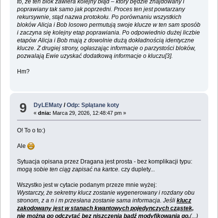
to, że ten blok zawiera kolejny błąd – który będzie znajdowany i
poprawiany tak samo jak poprzedni. Proces ten jest powtarzany
rekursywnie, stąd nazwa protokołu. Po porównaniu wszystkich
bloków Alicja i Bob losowo permutują swoje klucze w ten sam sposób
i zaczyna się kolejny etap poprawiania. Po odpowiednio dużej liczbie
etapów Alicja i Bob mają z dowolnie dużą dokładnością identyczne
klucze. Z drugiej strony, ogłaszając informacje o parzystości bloków,
pozwalają Ewie uzyskać dodatkową informacje o kluczu[3].
Hm?
9
DyLEMaty
/
Odp: Splątane koty
«
dnia:
Marca 29, 2026, 12:48:47 pm »
O! To o to:)
Ale
Sytuacja opisana przez Dragana jest prosta - bez komplikacji typu:
mogą sobie ten ciąg zapisać na kartce.
czy duplety...
Wszystko jest w cytacie podanym przeze mnie wyżej:
Wystarczy, że sekretny klucz zostanie wygenerowany i rozdany obu
stronom, z a n i m przesłana zostanie sama informacja. Jeśli
klucz
zakodowany jest w stanach kwantowych pojedynczych cząstek,
nie można go odczytać bez niszczenia bądź modyfikowania go.
(...)