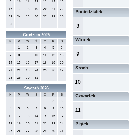
9
10
11
12
13
14
15
16
17
18
19
20
21
22
Poniedziałek
23
24
25
26
27
28
29
30
8
Grudzień 2025
Wtorek
N
P
W
Ś
C
P
S
1
2
3
4
5
6
9
7
8
9
10
11
12
13
14
15
16
17
18
19
20
Środa
21
22
23
24
25
26
27
28
29
30
31
10
Styczeń 2026
N
P
W
Ś
C
P
S
Czwartek
1
2
3
4
5
6
7
8
9
10
11
11
12
13
14
15
16
17
Piątek
18
19
20
21
22
23
24
25
26
27
28
29
30
31