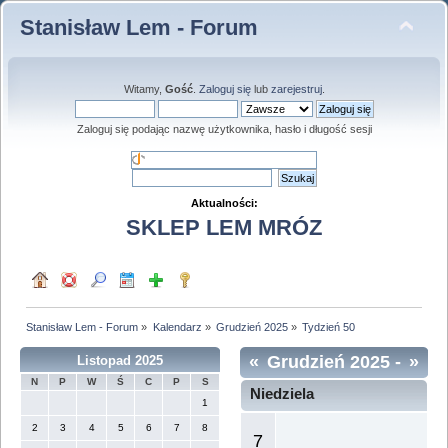
Stanisław Lem - Forum
Witamy,
Gość
.
Zaloguj się
lub
zarejestruj
.
Zaloguj się podając nazwę użytkownika, hasło i długość sesji
Aktualności:
SKLEP LEM MRÓZ
Stanisław Lem - Forum
»
Kalendarz
»
Grudzień 2025
»
Tydzień 50
«
Grudzień 2025
-
»
Listopad 2025
N
P
W
Ś
C
P
S
Tydzień 50
Niedziela
1
2
3
4
5
6
7
8
7