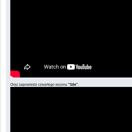
Oraz zapowiedzi czwartego sezonu
"Silo"
: