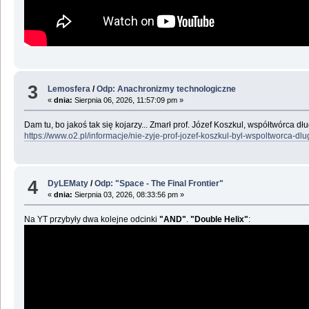
3
Lemosfera
/
Odp: Anachronizmy technologiczne
«
dnia:
Sierpnia 06, 2026, 11:57:09 pm »
Dam tu, bo jakoś tak się kojarzy... Zmarł prof. Józef Koszkul, współtwórca dł
https://www.o2.pl/informacje/nie-zyje-prof-jozef-koszkul-byl-wspoltworca
4
DyLEMaty
/
Odp: "Space - The Final Frontier"
«
dnia:
Sierpnia 03, 2026, 08:33:56 pm »
Na YT przybyły dwa kolejne odcinki
"AND"
.
"Double Helix"
: