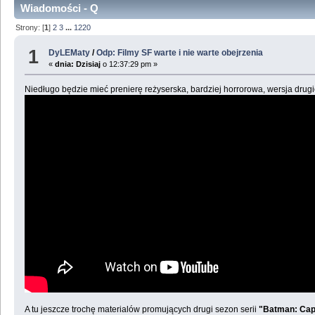
Wiadomości - Q
Strony: [
1
]
2
3
...
1220
1
DyLEMaty
/
Odp: Filmy SF warte i nie warte obejrzenia
«
dnia:
Dzisiaj
o 12:37:29 pm »
Niedługo będzie mieć prenierę reżyserska, bardziej horrorowa, wersja drugi
A tu jeszcze trochę materialów promujących drugi sezon serii
"Batman: Cap