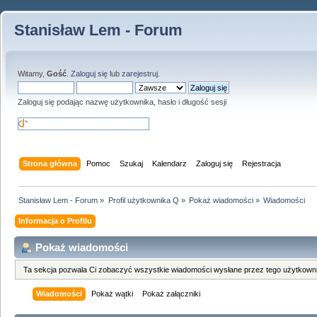
Stanisław Lem - Forum
Witamy,
Gość
.
Zaloguj się
lub
zarejestruj
.
Zaloguj się podając nazwę użytkownika, hasło i długość sesji
Strona główna
Pomoc
Szukaj
Kalendarz
Zaloguj się
Rejestracja
Stanisław Lem - Forum
»
Profil użytkownika Q
»
Pokaż wiadomości
»
Wiadomości
Informacja o Profilu
Pokaż wiadomości
Ta sekcja pozwala Ci zobaczyć wszystkie wiadomości wysłane przez tego użytkowni
Wiadomości
Pokaż wątki
Pokaż załączniki