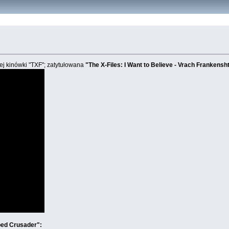
ej kinówki "TXF"; zatytułowana
"The X-Files: I Want to Believe - Vrach Frankensh
ed Crusader":