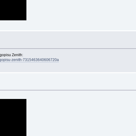
ugopisu Zenith:
-dlugopisu-zenith-7315463640606720a