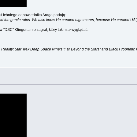
ust ichniego odpowiednika Arago padają:
ds, and the gentle rains. We also know He created nightmares, because He created US.
 "DSC" Klingona nie zagrał, który tak miał wyglądać:
 Reality: Star Trek Deep Space Nine's "Far Beyond the Stars" and Black Prophetic 