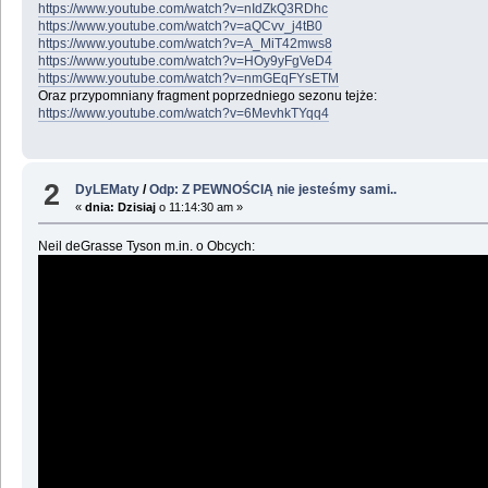
https://www.youtube.com/watch?v=nIdZkQ3RDhc
https://www.youtube.com/watch?v=aQCvv_j4tB0
https://www.youtube.com/watch?v=A_MiT42mws8
https://www.youtube.com/watch?v=HOy9yFgVeD4
https://www.youtube.com/watch?v=nmGEqFYsETM
Oraz przypomniany fragment poprzedniego sezonu tejże:
https://www.youtube.com/watch?v=6MevhkTYqq4
2
DyLEMaty
/
Odp: Z PEWNOŚCIĄ nie jesteśmy sami..
«
dnia:
Dzisiaj
o 11:14:30 am »
Neil deGrasse Tyson m.in. o Obcych: