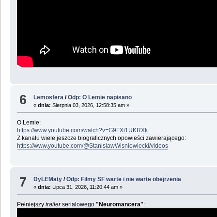
6
Lemosfera
/
Odp: O Lemie napisano
«
dnia:
Sierpnia 03, 2026, 12:58:35 am »
O Lemie:
https://www.youtube.com/watch?v=G9FXi1UKRXk
Z kanału wiele jeszcze biograficznych opowieści zawierającego:
https://www.youtube.com/@StanislawWisniewiecki/videos
7
DyLEMaty
/
Odp: Filmy SF warte i nie warte obejrzenia
«
dnia:
Lipca 31, 2026, 11:20:44 am »
Pełniejszy
trailer
serialowego
"Neuromancera"
: