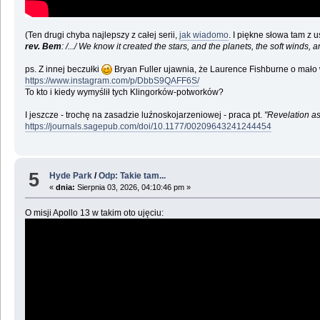
(Ten drugi chyba najlepszy z całej serii,
jak wiadomo
. I piękne słowa tam z 
rev. Bem
: /.../ We know it created the stars, and the planets, the soft win
ps. Z innej beczułki
Bryan Fuller ujawnia, że Laurence Fishburne o mało w
https://www.instagram.com/p/DbbS9QAFF6S/
To kto i kiedy wymyślił tych Klingorków-potworków?
I jeszcze - trochę na zasadzie luźnoskojarzeniowej - praca pt.
"Revelation as
https://journals.sagepub.com/doi/10.1177/00209643241244454
5
Hyde Park
/
Odp: Takie tam...
«
dnia:
Sierpnia 03, 2026, 04:10:46 pm »
O misji Apollo 13 w takim oto ujęciu: