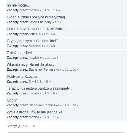
no nie mogę...
Zaczęty przez
maziek
«
1
2
3
...
119
»
O denializmie i polityce klimatycznej
Zaczęty przez
Smok Eustachy
«
1
2
»
POOOLSKA, BIAŁO-CZERWONIIIII :)
Zaczęty przez
ANIEL-a
«
1
2
3
4
»
Gry najlepszym nośnikiem idei?
Zaczęty przez
MarcinK
«
1
2
3
4
»
Z bieżącej chwili...
Zaczęty przez
maziek
«
1
2
3
...
22
»
Właśnie przyszło mi do głowy...
Zaczęty przez
Stanisław Remuszko
«
1
2
3
...
20
»
Polityczna Rzeźba
Zaczęty przez
Q
«
1
2
3
...
99
»
Teraz to już jestem bardzo wstrząśnięty...
Zaczęty przez
maziek
«
1
2
3
...
6
»
Ogóry
Zaczęty przez
Stanisław Remuszko
«
1
2
3
...
36
»
Życie astronautów to nie jest bajka...
Zaczęty przez
maziek
«
1
2
3
...
10
»
Strony: [
1
]
2
3
...
14