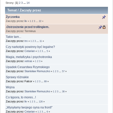
Strony: [
1
]
2
3
...
14
Temat
/
Zaczęty przez
Życzonka
Zaczęty przez
liv
«
1
2
3
...
22
»
.Ostrzeżenie przed trollingiem.
Zaczęty przez Terminus
Takie tam...
Zaczęty przez
trx
«
1
2
3
...
11
»
Czy narkotyki powinny być legalne?
Zaczęty przez
Cetarian
«
1
2
3
...
5
»
Magia, metafizyka i psychotronika
Zaczęty przez
xetras
«
1
2
3
»
Upadek Cesarstwa Rzymskiego
Zaczęty przez
Stanisław Remuszko
«
1
2
3
...
57
»
Sprawy różnakie
Zaczęty przez Falcor
«
1
2
3
...
89
»
Wojna
Zaczęty przez
Stanisław Remuszko
«
1
2
3
...
38
»
Co tępora, to mores...!
Zaczęty przez
liv
«
1
2
3
...
126
»
„Wysyłamy twojego syna na front!”
Zaczęty przez
Cetarian
«
1
2
3
...
6
»