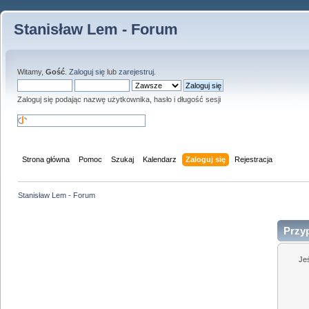
Stanisław Lem - Forum
Witamy,
Gość
.
Zaloguj się
lub
zarejestruj
.
Zaloguj się podając nazwę użytkownika, hasło i długość sesji
Strona główna
Pomoc
Szukaj
Kalendarz
Zaloguj się
Rejestracja
Stanisław Lem - Forum
Przy
Je