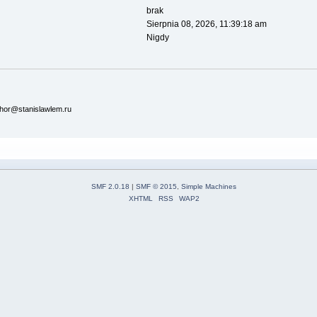
brak
Sierpnia 08, 2026, 11:39:18 am
Nigdy
ohor@stanislawlem.ru
SMF 2.0.18
|
SMF © 2015
,
Simple Machines
XHTML
RSS
WAP2