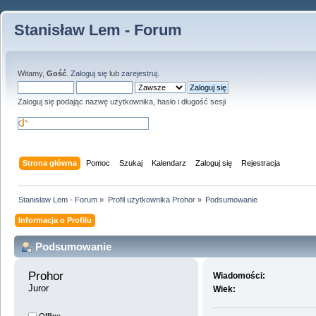
Stanisław Lem - Forum
Witamy,
Gość
.
Zaloguj się
lub
zarejestruj
.
Zaloguj się podając nazwę użytkownika, hasło i długość sesji
Strona główna
Pomoc
Szukaj
Kalendarz
Zaloguj się
Rejestracja
Stanisław Lem - Forum
»
Profil użytkownika Prohor
»
Podsumowanie
Informacja o Profilu
Podsumowanie
Prohor 
Wiadomości:
Juror
Wiek: