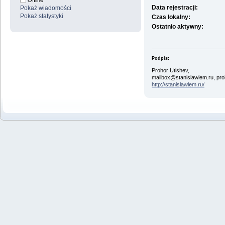
Offline
Data rejestracji:
Pokaż wiadomości
Pokaż statystyki
Czas lokalny:
Ostatnio aktywny:
Podpis:
Prohor Utishev,
mailbox@stanislawlem.ru, pr
http://stanislawlem.ru/