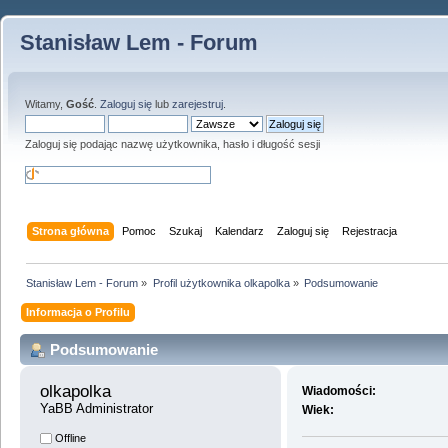
Stanisław Lem - Forum
Witamy,
Gość
.
Zaloguj się
lub
zarejestruj
.
Zaloguj się podając nazwę użytkownika, hasło i długość sesji
Strona główna
Pomoc
Szukaj
Kalendarz
Zaloguj się
Rejestracja
Stanisław Lem - Forum
»
Profil użytkownika olkapolka
»
Podsumowanie
Informacja o Profilu
Podsumowanie
olkapolka 
Wiadomości:
YaBB Administrator
Wiek:
Offline