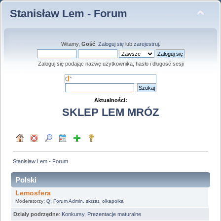
Stanisław Lem - Forum
Witamy,
Gość
.
Zaloguj się
lub
zarejestruj
.
Zaloguj się podając nazwę użytkownika, hasło i długość sesji
Aktualności:
SKLEP LEM MRÓZ
Stanisław Lem - Forum
Polski
Lemosfera
Moderatorzy:
Q
,
Forum Admin
,
skrzat
,
olkapolka
Działy podrzędne
:
Konkursy
,
Prezentacje maturalne