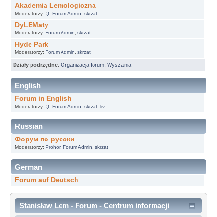
Akademia Lemologiczna
Moderatorzy:
Q
,
Forum Admin
,
skrzat
DyLEMaty
Moderatorzy:
Forum Admin
,
skrzat
Hyde Park
Moderatorzy:
Forum Admin
,
skrzat
Działy podrzędne
:
Organizacja forum
,
Wyszalnia
English
Forum in English
Moderatorzy:
Q
,
Forum Admin
,
skrzat
,
liv
Russian
Форум по-русски
Moderatorzy:
Prohor
,
Forum Admin
,
skrzat
German
Forum auf Deutsch
Stanisław Lem - Forum - Centrum informacji