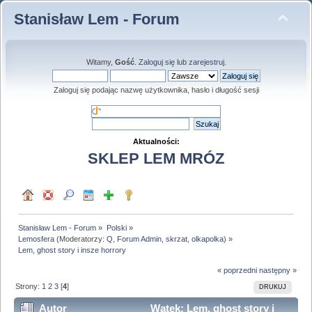
Stanisław Lem - Forum
Witamy,
Gość
.
Zaloguj się
lub
zarejestruj
.
Zaloguj się podając nazwę użytkownika, hasło i długość sesji
Aktualności:
SKLEP LEM MRÓZ
Stanisław Lem - Forum
»
Polski
»
Lemosfera
(Moderatorzy:
Q
,
Forum Admin
,
skrzat
,
olkapolka
) »
Lem, ghost story i insze horrory
« poprzedni
następny »
Strony:
1
2
3
[
4
]
DRUKUJ
Autor
Wątek: Lem, ghost story i