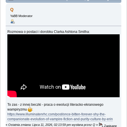
insze horrory (Przeczytany 143330 razy)
Q
YaBB Moderator
Rozmowa o postaci i dorobku Clarka Ashtona Smitha:
To zas - z innej beczki - praca o ewolucji literacko-ekranowego
wampiryzmu
:
https://www.illuminatenrhc.com/post/once-bitten-forever-shy-the-
companionate-evolution-of-vampire-fiction-and-purity-culture-by-erin
«
Ostatnia zmiana: Lipca 11, 2026, 02:13:59 pm wysłana przez Q
»
Zapisane