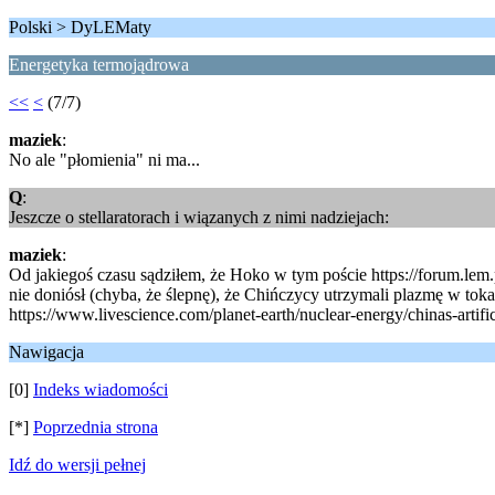
Polski > DyLEMaty
Energetyka termojądrowa
<<
<
(7/7)
maziek
:
No ale "płomienia" ni ma...
Q
:
Jeszcze o stellaratorach i wiązanych z nimi nadziejach:
maziek
:
Od jakiegoś czasu sądziłem, że Hoko w tym poście https://forum.lem
nie doniósł (chyba, że ślepnę), że Chińczycy utrzymali plazmę w tok
https://www.livescience.com/planet-earth/nuclear-energy/chinas-artifi
Nawigacja
[0]
Indeks wiadomości
[*]
Poprzednia strona
Idź do wersji pełnej