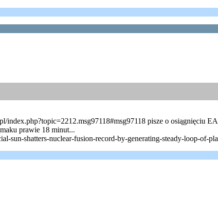
.pl/index.php?topic=2212.msg97118#msg97118 pisze o osiągnięciu EAST 
amaku prawie 18 minut...
cial-sun-shatters-nuclear-fusion-record-by-generating-steady-loop-of-p