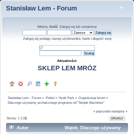
Stanisław Lem - Forum
Witamy,
Gość
.
Zaloguj się
lub
zarejestruj
.
Zaloguj się podając nazwę użytkownika, hasło i długość sesji
Aktualności:
SKLEP LEM MRÓZ
Stanisław Lem - Forum
»
Polski
»
Hyde Park
»
Organizacja forum
»
Dlaczego używamy archaicznego programu od "Simple Machines"
« poprzedni
następny »
Strony:
1
2
[
3
]
DRUKUJ
Autor
Wątek: Dlaczego używamy