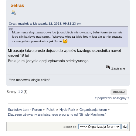
archaicznego programu od "Simple Machines"
xetras
(Przeczytany 113402 razy)
Cytat: maziek w Listopada 12, 2023, 09:32:23 pm
Może masz skręt zawodowy, bo ja osobiście nie uważam, żeby forum (w sensie
jego silnika) było tragiczne... Wszyscy wiedzą jakie forum jest ale to nie znaczy,
że wszystkim przeszkadza jak Tobie
.
Mi pasuje łatwe proste dojście do wpisów każdego uczestnika nawet
sprzed 18 lat.
Brakuje mi jedynie opcji cytowania selektywnego
Zapisane
"ten mahawek ciągle znika"
Strony:
1
2
[
3
]
DRUKUJ
« poprzedni
następny »
Stanisław Lem - Forum
»
Polski
»
Hyde Park
»
Organizacja forum
»
Dlaczego używamy archaicznego programu od "Simple Machines"
Skocz do: