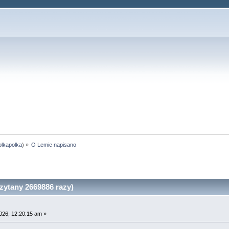
olkapolka
) »
O Lemie napisano
ytany 2669886 razy)
026, 12:20:15 am »