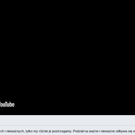
 i nieważnych, tylko my różnie je postrzegamy. Podział na ważne i nieważne odbywa się 