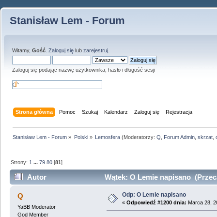
Stanisław Lem - Forum
Witamy,
Gość
.
Zaloguj się
lub
zarejestruj
.
Zaloguj się podając nazwę użytkownika, hasło i długość sesji
Strona główna
Pomoc
Szukaj
Kalendarz
Zaloguj się
Rejestracja
Stanisław Lem - Forum
»
Polski
»
Lemosfera
(Moderatorzy:
Q
,
Forum Admin
,
skrzat
,
Strony:
1
...
79
80
[
81
]
Autor
Wątek: O Lemie napisano (Przecz
Odp: O Lemie napisano
Q
«
Odpowiedź #1200 dnia:
Marca 28, 2
YaBB Moderator
God Member