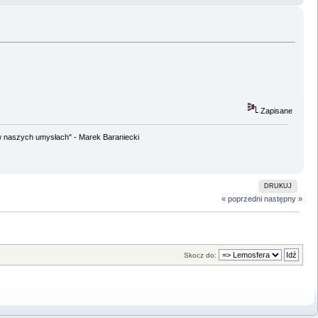
Zapisane
w naszych umysłach" - Marek Baraniecki
DRUKUJ
« poprzedni
następny »
Skocz do: