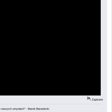
Zapisane
w naszych umysłach" - Marek Baraniecki