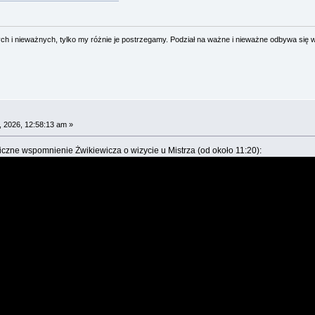
 i nieważnych, tylko my różnie je postrzegamy. Podział na ważne i nieważne odbywa się 
 2026, 12:58:13 am »
iczne wspomnienie Żwikiewicza o wizycie u Mistrza (od około 11:20):