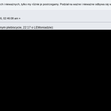
 i nieważnych, tylko my różnie je postrzegamy. Podział na ważne i nieważne odbywa się 
6, 02:46:08 am »
nym plebiscycie, 22:17 o LEMoniadzie):