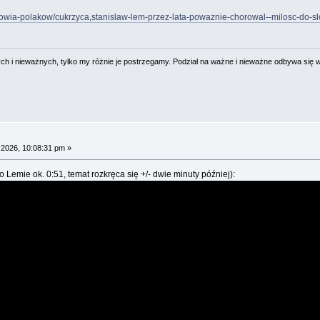
rowia-polakow/cukrzyca,stanislaw-lem-przez-lata-powaznie-chorowal--milosc-do-s
 i nieważnych, tylko my różnie je postrzegamy. Podział na ważne i nieważne odbywa się 
 2026, 10:08:31 pm »
emie ok. 0:51, temat rozkręca się +/- dwie minuty później):