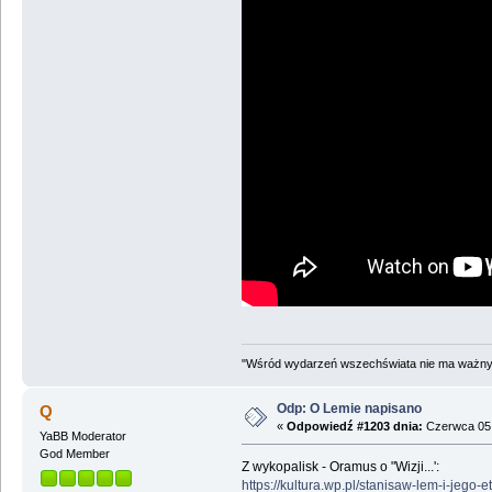
"Wśród wydarzeń wszechświata nie ma ważnych
Odp: O Lemie napisano
Q
«
Odpowiedź #1203 dnia:
Czerwca 05,
YaBB Moderator
God Member
Z wykopalisk - Oramus o "Wizji...':
https://kultura.wp.pl/stanisaw-lem-i-jeg