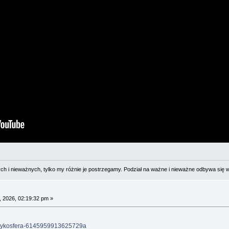
 i nieważnych, tylko my różnie je postrzegamy. Podział na ważne i nieważne odbywa się 
 2026, 02:19:32 pm »
o-etykosfera-6145959913625729a