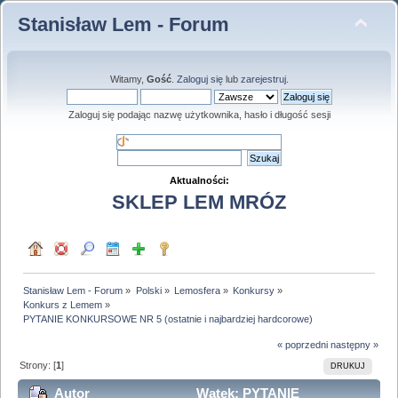
Stanisław Lem - Forum
Witamy,
Gość
.
Zaloguj się
lub
zarejestruj
.
Zaloguj się podając nazwę użytkownika, hasło i długość sesji
Aktualności:
SKLEP LEM MRÓZ
Stanisław Lem - Forum
»
Polski
»
Lemosfera
»
Konkursy
»
Konkurs z Lemem
»
PYTANIE KONKURSOWE NR 5 (ostatnie i najbardziej hardcorowe)
« poprzedni
następny »
Strony: [
1
]
DRUKUJ
Autor
Wątek: PYTANIE