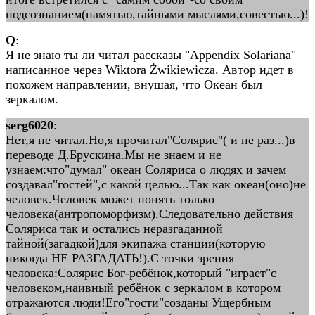
подсознанием(памятью,тайными мыслями,совестью...)!
Q
:
Я не знаю ты ли читал рассказы "Appendix Solariana"
написанное через Wiktora Żwikiewicza. Автор идет в
похожем направлении, внушая, что Океан был
зеркалом.
serg6020
:
Нет,я не читал.Но,я прочитал"Солярис"( и не раз...)в
переводе Д.Брускина.Мы не знаем и не
узнаем:что"думал" океан Соляриса о людях и зачем
создавал"гостей",с какой целью...Так как океан(оно)не
человек.Человек может понять только
человека(антропоморфизм).Следовательно действия
Соляриса так и остались неразгаданной
тайной(загадкой)для экипажа станции(которую
никогда НЕ РАЗГАДАТЬ!).С точки зрения
человека:Солярис Бог-ребёнок,который "играет"с
человеком,наивный ребёнок с зеркалом в котором
отражаются люди!Его"гости"созданы Ущербным