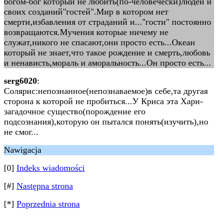
богом-бог который не любить(по-человечески)людей и
своих созданий"гостей".Мир в котором нет
смерти,избавления от страданий и..."гости" постоянно
возвращаются.Мучения которые ничему не
служат,никого не спасают,они просто есть...Океан
который не знает,что такое рождение и смерть,любовь
и ненависть,мораль и аморальность...Он просто есть...
serg6020
:
Солярис:непознанное(непознаваемое)в себе,та другая
сторона к которой не пробиться...У Криса эта Хари-
загадочное существо(порождение его
подсознания),которую он пытался понять(изучить),но
не смог...
Nawigacja
[0]
Indeks wiadomości
[#]
Następna strona
[*]
Poprzednia strona