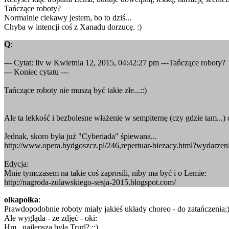
Tańczące roboty?
Normalnie ciekawy jestem, bo to dziś...
Chyba w intencji coś z Xanadu dorzucę. :)
Q
:
--- Cytat: liv w Kwietnia 12, 2015, 04:42:27 pm ---Tańczące roboty?
--- Koniec cytatu ---
Tańczące roboty nie muszą być takie złe...::)
Ale ta lekkość i bezbolesne włażenie w sempiternę (czy gdzie tam...)
Jednak, skoro była już "Cyberiada" śpiewana...
http://www.opera.bydgoszcz.pl/246,repertuar-biezacy.html?wydarze
Edycja:
Mnie tymczasem na takie coś zaprosili, niby ma być i o Lemie:
http://nagroda-zulawskiego-sesja-2015.blogspot.com/
olkapolka
:
Prawdopodobnie roboty miały jakieś układy choreo - do zatańczenia;
Ale wygląda - ze zdjęć - oki:
Hm...najlepsza była Trurl? ::)