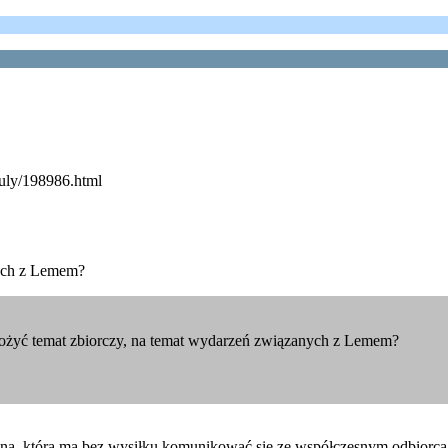
kuly/198986.html
nych z Lemem?
ałożyć temat zbiorczy, na temat wydarzeń związanych z Lemem?
czną, która ma bez wysiłku komunikować się ze współczesnym odbiorcą 