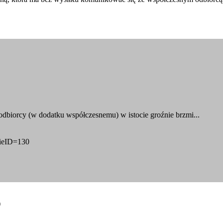
 odbiorcy (w dodatku współczesnemu) w istocie groźnie brzmi...
nieID=130
)