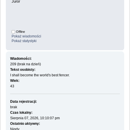
Juror
Offline
Pokaż wiadomości
Pokaż statystyki
Wiadomości:
209 (brak na dzień)
Tekst osobisty:
I shall become the world's best fencer.
Wiek:
43
Data rejestracji:
brak
Czas lokalny:
Sierpnia 07, 2026, 10:10:07 pm
Ostatnio aktywny:
Nigdy