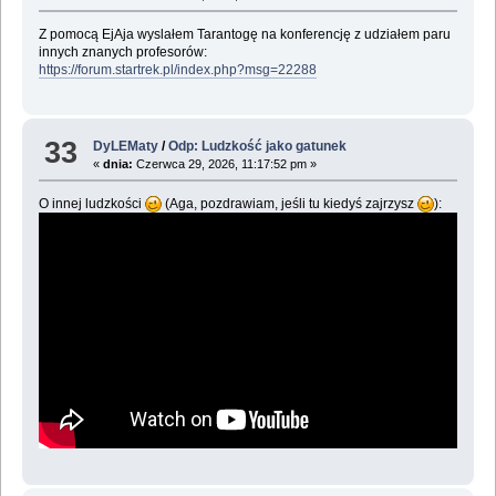
Z pomocą EjAja wyslałem Tarantogę na konferencję z udziałem paru
innych znanych profesorów:
https://forum.startrek.pl/index.php?msg=22288
33
DyLEMaty
/
Odp: Ludzkość jako gatunek
«
dnia:
Czerwca 29, 2026, 11:17:52 pm »
O innej ludzkości
(Aga, pozdrawiam, jeśli tu kiedyś zajrzysz
):