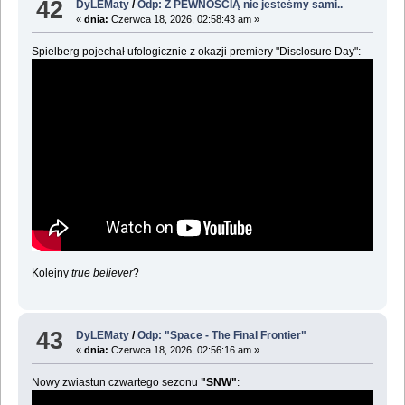
42
DyLEMaty
/
Odp: Z PEWNOŚCIĄ nie jesteśmy sami..
«
dnia:
Czerwca 18, 2026, 02:58:43 am »
Spielberg pojechał ufologicznie z okazji premiery "Disclosure Day":
Kolejny
true believer
?
43
DyLEMaty
/
Odp: "Space - The Final Frontier"
«
dnia:
Czerwca 18, 2026, 02:56:16 am »
Nowy zwiastun czwartego sezonu
"SNW"
: