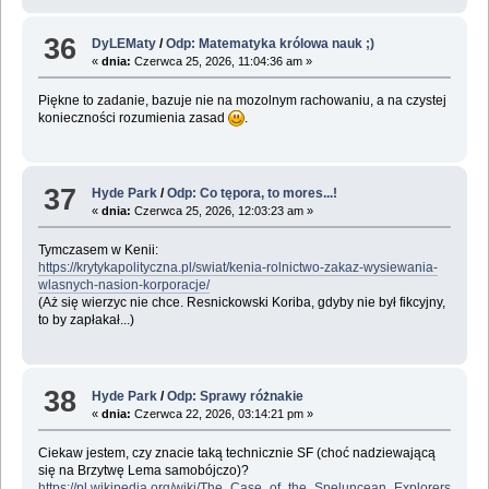
36
DyLEMaty
/
Odp: Matematyka królowa nauk ;)
«
dnia:
Czerwca 25, 2026, 11:04:36 am »
Piękne to zadanie, bazuje nie na mozolnym rachowaniu, a na czystej
konieczności rozumienia zasad
.
37
Hyde Park
/
Odp: Co tępora, to mores...!
«
dnia:
Czerwca 25, 2026, 12:03:23 am »
Tymczasem w Kenii:
https://krytykapolityczna.pl/swiat/kenia-rolnictwo-zakaz-wysiewania-
wlasnych-nasion-korporacje/
(Aż się wierzyc nie chce. Resnickowski Koriba, gdyby nie był fikcyjny,
to by zapłakał...)
38
Hyde Park
/
Odp: Sprawy różnakie
«
dnia:
Czerwca 22, 2026, 03:14:21 pm »
Ciekaw jestem, czy znacie taką technicznie SF (choć nadziewającą
się na Brzytwę Lema samobójczo)?
https://pl.wikipedia.org/wiki/The_Case_of_the_Speluncean_Explorers