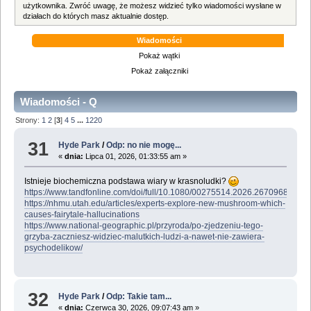
użytkownika. Zwróć uwagę, że możesz widzieć tylko wiadomości wysłane w
działach do których masz aktualnie dostęp.
Wiadomości
Pokaż wątki
Pokaż załączniki
Wiadomości - Q
Strony:
1
2
[
3
]
4
5
...
1220
31
Hyde Park
/
Odp: no nie mogę...
«
dnia:
Lipca 01, 2026, 01:33:55 am »
Istnieje biochemiczna podstawa wiary w krasnoludki?
https://www.tandfonline.com/doi/full/10.1080/00275514.2026.2670968
https://nhmu.utah.edu/articles/experts-explore-new-mushroom-which-
causes-fairytale-hallucinations
https://www.national-geographic.pl/przyroda/po-zjedzeniu-tego-
grzyba-zaczniesz-widziec-malutkich-ludzi-a-nawet-nie-zawiera-
psychodelikow/
32
Hyde Park
/
Odp: Takie tam...
«
dnia:
Czerwca 30, 2026, 09:07:43 am »