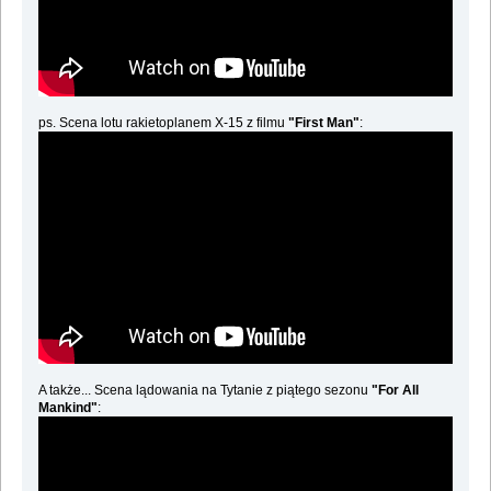
ps. Scena lotu rakietoplanem X-15 z filmu
"First Man"
:
A także... Scena lądowania na Tytanie z piątego sezonu
"For All
Mankind"
: