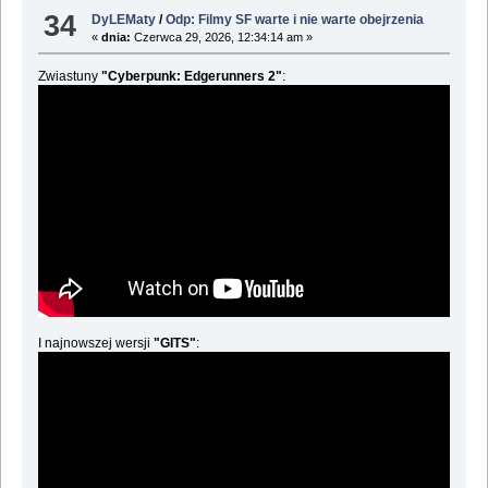
34
DyLEMaty
/
Odp: Filmy SF warte i nie warte obejrzenia
«
dnia:
Czerwca 29, 2026, 12:34:14 am »
Zwiastuny
"Cyberpunk: Edgerunners 2"
:
I najnowszej wersji
"GITS"
: