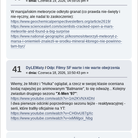
«
dnia:
Czerwca 19, 2026, 04:59:05 pm »
W marsjańskim meteorycie odkryto granat (co prawda nie-święty i
nie-ręczny, ale nadal to zaskoczenie):
https://www.geochemicalperspectivesletters.org/article2619/
https://www.sciencealert.com/scientists-cracked-open-a-mars-
meteorite-and-found-a-big-surprise
https://www.national-geographic.pl/kosmos/otworzyli-meteoryt-z-
marsa-i-oniemieli-znalezli-w-srodku-mineral-ktorego-nie-powinno-
tam-byc/
41
DyLEMaty
/
Odp: Filmy SF warte i nie warte obejrzenia
«
dnia:
Czerwca 18, 2026, 10:50:43 pm »
Wiemy, że Mistrz i "Hulka" oglądał, a rzecz w swojej klasie oceniana
bodaj najwyżej po animowanym "Batmanie", to się odważę... Kolejny
zwiastun drugiego sezonu
"X-Men '97"
:
https://www.youtube.com/watch?v=1m2KVNX4DhI
I dwa pierwsze odcinki poprzedniego sezonu tejże - reaktywacyjnej -
serii, które trafiły oficjalnie na YT:
https://www.youtube.com/watch?v=CH0ivU87gXc
https://www.youtube.com/watch?v=ixMWgoi_Nbg