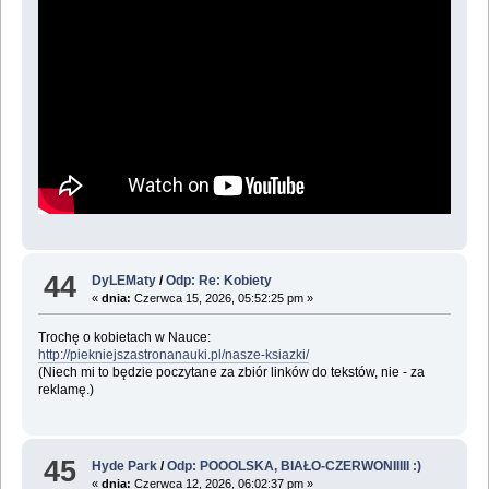
44
DyLEMaty
/
Odp: Re: Kobiety
«
dnia:
Czerwca 15, 2026, 05:52:25 pm »
Trochę o kobietach w Nauce:
http://piekniejszastronanauki.pl/nasze-ksiazki/
(Niech mi to będzie poczytane za zbiór linków do tekstów, nie - za
reklamę.)
45
Hyde Park
/
Odp: POOOLSKA, BIAŁO-CZERWONIIIII :)
«
dnia:
Czerwca 12, 2026, 06:02:37 pm »