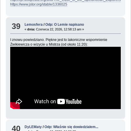
https://www.jstor.org/stable/1336025
39
Lemosfera
/
Odp: O Lemie napisano
«
dnia:
Czerwca 22, 2026, 12:58:13 am »
I znowu powiedziano. Piękne jest to lakoniczne wspomnienie
Żwikiewicza o wizycie u Mistrza (od około 11:20):
40
DyLEMaty
/
Odp: Właśnie się dowiedziałem...