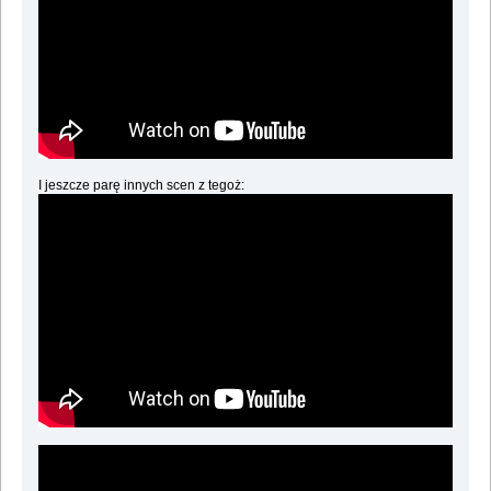
I jeszcze parę innych scen z tegoż: