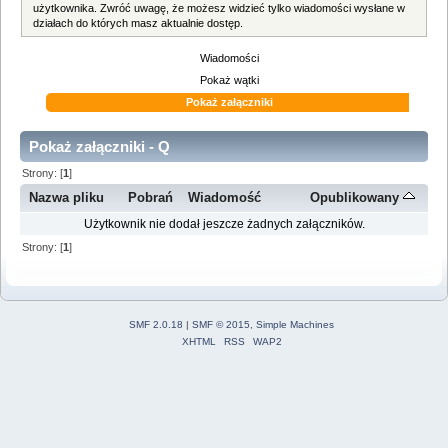
użytkownika. Zwróć uwagę, że możesz widzieć tylko wiadomości wysłane w
działach do których masz aktualnie dostęp.
Wiadomości
Pokaż wątki
Pokaż załączniki
Pokaż załączniki - Q
Strony: [
1
]
Nazwa pliku
Pobrań
Wiadomość
Opublikowany
Użytkownik nie dodał jeszcze żadnych załączników.
Strony: [
1
]
SMF 2.0.18
|
SMF © 2015
,
Simple Machines
XHTML
RSS
WAP2