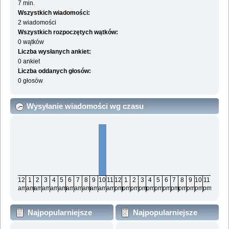
7 min.
Wszystkich wiadomości:
2 wiadomości
Wszystkich rozpoczętych wątków:
0 wątków
Liczba wysłanych ankiet:
0 ankiet
Liczba oddanych głosów:
0 głosów
Wysyłanie wiadomości wg czasu
12
1
2
3
4
5
6
7
8
9
10
11
12
1
2
3
4
5
6
7
8
9
10
11
am
am
am
am
am
am
am
am
am
am
am
am
pm
pm
pm
pm
pm
pm
pm
pm
pm
pm
pm
pm
Najpopularniejsze
Najpopularniejsze
działy wg wiadomości
działy wg aktywności