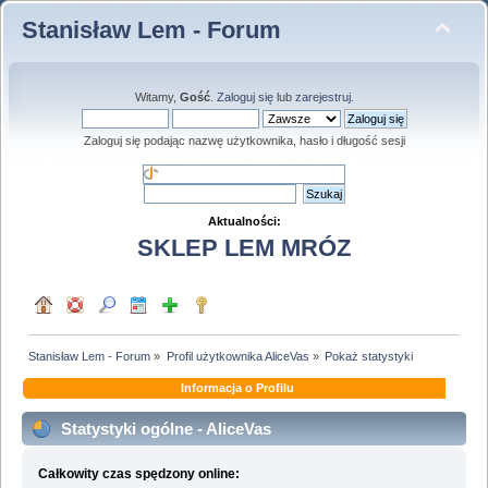
Stanisław Lem - Forum
Witamy,
Gość
.
Zaloguj się
lub
zarejestruj
.
Zaloguj się podając nazwę użytkownika, hasło i długość sesji
Aktualności:
SKLEP LEM MRÓZ
Stanisław Lem - Forum
»
Profil użytkownika AliceVas
»
Pokaż statystyki
Informacja o Profilu
Statystyki ogólne - AliceVas
Całkowity czas spędzony online: