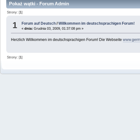
Pokaż wątki - Forum Admin
Strony: [
1
]
1
Forum auf Deutsch
/
Willkommen im deutschsprachigen Forum!
«
dnia:
Grudnia 03, 2009, 01:37:08 pm »
Herzlich Willkommen im deutschsprachigen Forum! Die Webseite
www.germ
Strony: [
1
]