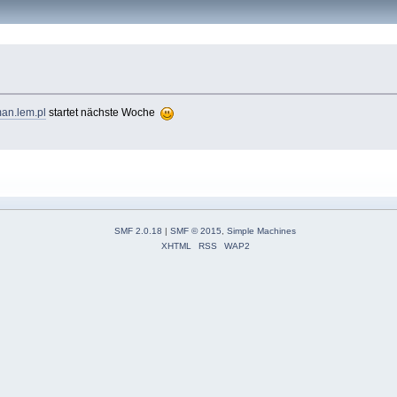
an.lem.pl
startet nächste Woche
SMF 2.0.18
|
SMF © 2015
,
Simple Machines
XHTML
RSS
WAP2