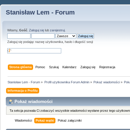
Stanisław Lem - Forum
Witamy,
Gość
.
Zaloguj się
lub
zarejestruj
.
Zaloguj się podając nazwę użytkownika, hasło i długość sesji
Strona główna
Pomoc
Szukaj
Kalendarz
Zaloguj się
Rejestracja
Stanisław Lem - Forum
»
Profil użytkownika Forum Admin
»
Pokaż wiadomości
»
Pok
Informacja o Profilu
Pokaż wiadomości
Ta sekcja pozwala Ci zobaczyć wszystkie wiadomości wysłane przez tego użytkowni
Wiadomości
Pokaż wątki
Pokaż załączniki