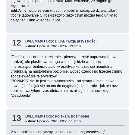
tagowania jaki podałeś tu działa. Mam wrażenie, że engine go
zignorował.
Edit: A nie, po przejściu w tryb niemobilny widzę, że działa, tylko
trochę tagowanie Ci rozkrzaczyło (przy czym można tego uniknąc
dając tagi i link w jednej linijce).
12
DyLEMaty
/
Odp: Diuna i wizja przyszłości
«
dnia:
Lipca 31, 2026, 02:48:39 am »
"Toto"
to jesst dobre określenie - pierwsza część poprawna (nawet
bardzo), ale plastikowa, druga w intencji idzie w potencjalnie
interesujące reinterpretacje, w praktyce kończąc się nieudolną
produkcją na nastoletnim poziomie, wobec czego i po trzeciej trudno
spodziewać się fajerwerków.
"BR2049"? No, to jest taka wydmuszka - od strony klimatu nawet
nawet (choć nijak się on ma do oryginału), fabularnie - jak nie bez
ironii zauważylem - zasadniczo nie różni się od najnowszego
"Deadpoola".
13
DyLEMaty
/
Odp: Polska w kosmosie!
«
dnia:
Lipca 27, 2026, 09:26:51 am »
Vox populi ma sceptyczny stosunek do naszej
kosmicznej