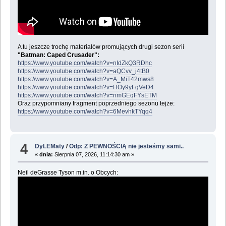
A tu jeszcze trochę materialów promujących drugi sezon serii
"Batman: Caped Crusader":
https://www.youtube.com/watch?v=nIdZkQ3RDhc
https://www.youtube.com/watch?v=aQCvv_j4tB0
https://www.youtube.com/watch?v=A_MiT42mws8
https://www.youtube.com/watch?v=HOy9yFgVeD4
https://www.youtube.com/watch?v=nmGEqFYsETM
Oraz przypomniany fragment poprzedniego sezonu tejże:
https://www.youtube.com/watch?v=6MevhkTYqq4
4
DyLEMaty
/
Odp: Z PEWNOŚCIĄ nie jesteśmy sami..
«
dnia:
Sierpnia 07, 2026, 11:14:30 am »
Neil deGrasse Tyson m.in. o Obcych: