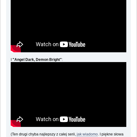
I
"Angel Dark, Demon Bright"
:
(Ten drugi chyba najlepszy z całej serii,
jak wiadomo
. I piękne słowa