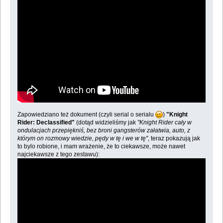
Zapowiedziano też dokument (czyli serial o serialu
)
"Knight
Rider: Declassified"
(dotąd widzieliśmy jak
"Knight Rider cały w
ondulacjach przepiękniś, bez broni gangsterów załatwia, auto, z
którym on rozmowy wiedzie, pędy w tę i we w tę"
, teraz pokazują jak
to bylo robione, i mam wrażenie, że to ciekawsze, może nawet
najciekawsze z tego zestawu):