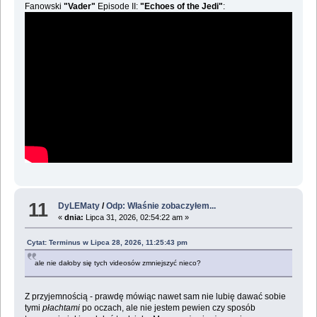
Fanowski
"Vader"
Episode II:
"Echoes of the Jedi"
:
11
DyLEMaty
/
Odp: Właśnie zobaczyłem...
«
dnia:
Lipca 31, 2026, 02:54:22 am »
Cytat: Terminus w Lipca 28, 2026, 11:25:43 pm
ale nie dałoby się tych videosów zmniejszyć nieco?
Z przyjemnością - prawdę mówiąc nawet sam nie lubię dawać sobie
tymi
płachtami
po oczach, ale nie jestem pewien czy sposób