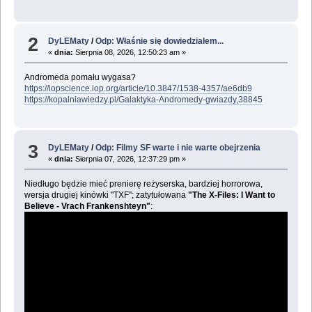
2
DyLEMaty
/
Odp: Właśnie się dowiedziałem...
«
dnia:
Sierpnia 08, 2026, 12:50:23 am »
Andromeda pomału wygasa?
https://iopscience.iop.org/article/10.3847/1538-4357/ae6db9
https://kopalniawiedzy.pl/Galaktyka-Andromedy-gwiazdy,38845
3
DyLEMaty
/
Odp: Filmy SF warte i nie warte obejrzenia
«
dnia:
Sierpnia 07, 2026, 12:37:29 pm »
Niedługo będzie mieć prenierę reżyserska, bardziej horrorowa,
wersja drugiej kinówki "TXF"; zatytułowana
"The X-Files: I Want to
Believe - Vrach Frankenshteyn"
: