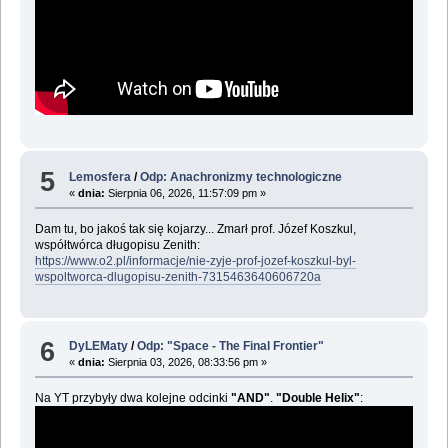
5
Lemosfera
/
Odp: Anachronizmy technologiczne
«
dnia:
Sierpnia 06, 2026, 11:57:09 pm »
Dam tu, bo jakoś tak się kojarzy... Zmarł prof. Józef Koszkul,
współtwórca długopisu Zenith:
https://www.o2.pl/informacje/nie-zyje-prof-jozef-koszkul-byl-
wspoltworca-dlugopisu-zenith-7315463640606720a
6
DyLEMaty
/
Odp: "Space - The Final Frontier"
«
dnia:
Sierpnia 03, 2026, 08:33:56 pm »
Na YT przybyły dwa kolejne odcinki
"AND"
.
"Double Helix"
: