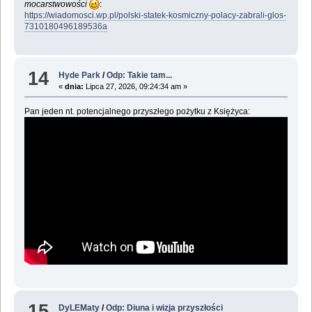
mocarstwowości
:
https://wiadomosci.wp.pl/polski-statek-kosmiczny-polacy-zabrali-glos-
7310180496189536a
14
Hyde Park
/
Odp: Takie tam...
«
dnia:
Lipca 27, 2026, 09:24:34 am »
Pan jeden nt. potencjalnego przyszłego pożytku z Księżyca:
15
DyLEMaty
/
Odp: Diuna i wizja przyszłości