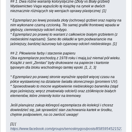
## 1. Dwa różne warianty kolorystyczne (Złoty vs Biały grzbiet)
Wydawnictwo Vaga wypuściło tę książkę na rynek w dwóch
nieznacznie różniących się wersjach oprawy plastycznej: [1]
* Egzemplarz po lewej posiada złoty (ochrowy) grzbiet oraz napisy na
nim wykonane czarną czcionką. Tło samej grafiki frontowej wpada w
głębszy, ciemniejszy odcień indygo.
* Egzemplarz po prawej to wariant z całkowicie białym grzbietem (z
niebieskimi napisami). Samo tło okładki w tym podwariancie ma
jaśniejszy, bardziej lazurowy lub cyjanowy odcień niebieskiego. [1]
## 2. Płłowienie farby i starzenie papieru
Oba egzemplarze pochodzą z 1978 roku i mają już niemal pół wieku.
Książki z serii „Zenitas” były drukowane na papierze i kartonie
typowym dla bloku wschodniego tamtej epoki. [1, 2, 3]
* Egzemplarz po prawej stronie wyraźnie spędził więcej czasu na
półce wystawionej na działanie światła słonecznego (promieni UV).
* Spowodowało to mocne wypłowienie niebieskiego barwnika (stąd
jego jaśniejszy, wręcz zmatowiały odcień) oraz zżółknięcie białych
elementów, które zmieniły kolor na kremowy.
Jeśli planujesz zakup któregoś egzemplarza do kolekcji i chcesz
dowiedzieć się, jak sprawdzić stan zachowania kartek w środku,
chętnie podpowiem, na co zwrócić uwagę!
[1] [
https://www.facebook.com/groups/senosknygos/posts/8585954521523386/