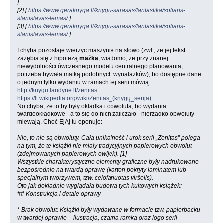
]
[2] [
https://www.geraknyga.lt/knygu-sarasas/fantastika/soliaris-
stanislavas-lemas/
]
[3] [
https://www.geraknyga.lt/knygu-sarasas/fantastika/soliaris-
stanislavas-lemas/
]
I chyba pozostaje wierzyc maszynie na słowo (zwł., że jej tekst
zazębia się z hipotezą
maźka
; wiadomo, że przy znanej
niewydolności ówczesnego modelu centralnego planowania,
potrzeba bywała matką podobnych wynalazków), bo dostępne dane
o jednym tylko wydaniu w ramach tej serii mówią:
http://knygu.landyne.lt/zenitas
https://lt.wikipedia.org/wiki/Zenitas_(knygų_serija)
No chyba, że to by były okladka i obwoluta, bo wydania
twardookładkowe - a to się do nich zaliczało - nierzadko obwoluty
miewają. Choć EjAj tu oponuje:
Nie, to nie są obwoluty. Cała unikalność i urok serii „Zenitas” polega
na tym, że te książki nie miały tradycyjnych papierowych obwolut
(zdejmowanych papierowych owijek). [1]
Wszystkie charakterystyczne elementy graficzne były nadrukowane
bezpośrednio na twardą oprawę (karton pokryty laminatem lub
specjalnym tworzywem, tzw. celofanuotas viršelis).
Oto jak dokładnie wyglądała budowa tych kultowych książek:
## Konstrukcja i detale oprawy
* Brak obwolut: Książki były wydawane w formacie tzw. papierbacku
w twardej oprawie – ilustracja, czarna ramka oraz logo serii