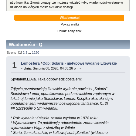
użytkownika. Zwróć uwagę, że możesz widzieć tylko wiadomości wysłane w
działach do których masz aktualnie dostęp.
Wiadomości
Pokaż wątki
Pokaż załączniki
Wiadomości - Q
Strony: [
1
]
2
3
...
1220
1
Lemosfera
/
Odp: Solaris - nietypowe wydanie Litewskie
«
dnia:
Sierpnia 08, 2026, 04:53:26 pm »
Spytalem.EjAja. Taką odpowiedź dostałem:
Zdjęcia przedstawiają litewskie wydanie powieści „Solaris”
Stanisława Lema, opublikowane pod nazwiskiem zapisanym w
lokalnej formie jako Stanislavas Lemas. Książka ukazała się w
popularnej serii wydawniczej poświęconej fantastyce. [1, 2]
## Szczegóły o tym wydaniu:
* Rok wydania: Książka została wydana w 1978 roku.
* Wydawnictwo: Za publikację odpowiadało znane litewskie
wydawnictwo Vaga z siedzibą w Wilnie.
* Seria: Tom ukazał się w kultowej serii „Zenitas” (widoczne