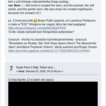
tam z ust ichniego odpowiednika Arago padają:
rev. Bem
: /.../ We know it created the stars, and the planets, the soft
winds, and the gentle rains. We also know He created nightmares,
because He created US.
)
ps. Z innej beczułki
Bryan Fuller ujawnia, że Laurence Fishburne
o mało w "DSC" Klingona nie zagrał, który tak miał wyglądać:
https://www.instagram.com/p/DbbS9QAFF6S/
To kto i kiedy wymyślił tych Klingorków-potworków?
I jeszcze - trochę na zasadzie luźnoskojarzeniowej - praca pt.
"Revelation as Reality: Star Trek Deep Space Nine's "Far Beyond the
Stars" and Black Prophetic Visions"
, której autorem jest Roger Sneed:
https://journals.sagepub.com/doi/10.1177/00209643241244454
7
Hyde Park
/
Odp: Takie tam...
«
dnia:
Sierpnia 03, 2026, 04:10:46 pm »
O misji Apollo 13 w takim oto ujęciu: