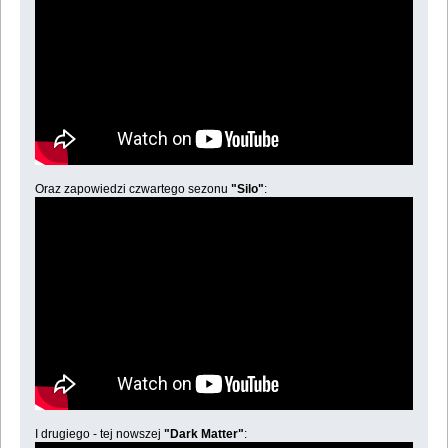
Oraz zapowiedzi czwartego sezonu
"Silo"
:
I drugiego - tej nowszej
"Dark Matter"
: