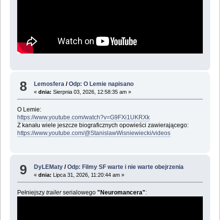
8
Lemosfera
/
Odp: O Lemie napisano
«
dnia:
Sierpnia 03, 2026, 12:58:35 am »
O Lemie:
https://www.youtube.com/watch?v=G9FXi1UKRXk
Z kanału wiele jeszcze biograficznych opowieści zawierającego:
https://www.youtube.com/@StanislawWisniewiecki/videos
9
DyLEMaty
/
Odp: Filmy SF warte i nie warte obejrzenia
«
dnia:
Lipca 31, 2026, 11:20:44 am »
Pełniejszy
trailer
serialowego
"Neuromancera"
: