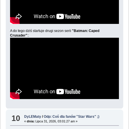
A do tego dziś startuje drugi sezon serii
"Batman: Caped
Crusader"
::
10
DyLEMaty
/
Odp: Coś dla fanów "Star Wars" ;)
«
dnia:
Lipca 31, 2026, 03:01:27 am »