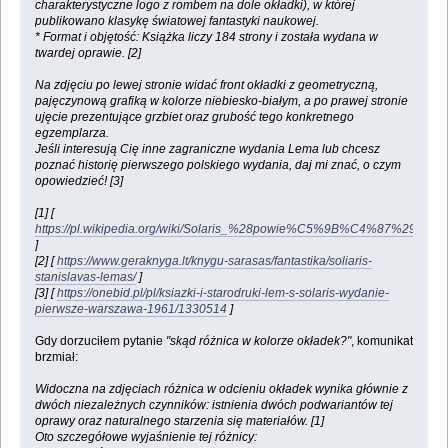
charakterystyczne logo z rombem na dole okładki), w której
publikowano klasykę światowej fantastyki naukowej.
* Format i objętość: Książka liczy 184 strony i została wydana w
twardej oprawie. [2]
Na zdjęciu po lewej stronie widać front okładki z geometryczną,
pajęczynową grafiką w kolorze niebiesko-białym, a po prawej stronie
ujęcie prezentujące grzbiet oraz grubość tego konkretnego
egzemplarza.
Jeśli interesują Cię inne zagraniczne wydania Lema lub chcesz
poznać historię pierwszego polskiego wydania, daj mi znać, o czym
opowiedzieć! [3]
[1] [
https://pl.wikipedia.org/wiki/Solaris_%28powie%C5%9B%C4%87%29
]
[2] [
https://www.geraknyga.lt/knygu-sarasas/fantastika/soliaris-
stanislavas-lemas/
]
[3] [
https://onebid.pl/pl/ksiazki-i-starodruki-lem-s-solaris-wydanie-
pierwsze-warszawa-1961/1330514
]
Gdy dorzuciłem pytanie
"skąd różnica w kolorze okładek?"
, komunikat
brzmiał:
Widoczna na zdjęciach różnica w odcieniu okładek wynika głównie z
dwóch niezależnych czynników: istnienia dwóch podwariantów tej
oprawy oraz naturalnego starzenia się materiałów. [1]
Oto szczegółowe wyjaśnienie tej różnicy: