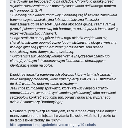
znajdowały się bezpośrednio na okładce. Chroniło to grafikę przed
szybkim zniszczeniem bez potrzeby stosowania delikatnego papieru
ochronnego. [2, 3, 4]
* Elementy na okładce frontowej: Centralną część zawsze zajmowała
barwna, często abstrakcyjna lub surrealistyczna ilustracja
nawiązująca do treści sci-fi. Była ona otoczona grubą, czarną ramką
(rzadziej ciemnogranatową lub bordową w późniejszych latach lewicy
przez wydawnictwo „Vyturys”).
* Logo serii: Na samej górze lub w rogu okładki znajdowało się
charakterystyczne geometryczne logo – stylizowany okrąg z wpisaną
w niego gwiazdą (symbolem zenitu) oraz nazwa serii pisana
specyficzną, retro-futurystyczną czcionką.
* Grzbiet książki: Jednolity kolorystycznie (najczęściej czarny lub
ciemny), z białym lub kontrastowym liternictwem ułatwiającym
identyfikację tomu na półce.
Dzięki rezygnacji z papierowych obwolut, które w tamtych czasach
łatwo ulegały przedarciu, wiele egzemplarzy z lat 70. i 80. przetrwało
do dziś w bardzo dobrym stanie wizualnym.
Jeśli chcesz, możemy sprawdzić, którzy litewscy artyści i graficy
odpowiadali za stworzenie tych ikonicznych ilustracji, albo poszukać
szczegółów konkretnego tomu (np. oprawy graficznej wybranego
dzieła Asimova czy Bradbury'ego).
Nawiasem: przy okazji zauważylem, że w lempeelowej bazie danych
mamy zamienione miejscami wydania litewskie wlaśnie, i greckie (a
do tego z Iskier zrobiły się
"skry"
):
https://german.lem.pl/galerie/covers/category/19-solaris