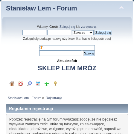
Stanisław Lem - Forum
Witamy,
Gość
.
Zaloguj się
lub
zarejestruj
.
Zaloguj się podając nazwę użytkownika, hasło i długość sesji
Aktualności:
SKLEP LEM MRÓZ
Stanisław Lem - Forum
»
Rejestracja
Regulamin rejestracji
Poprzez rejestrację na tym forum wyrażasz zgodę, że nie będziesz
wysyłał/a żadnych treści, które są fałszywe, zniesławiające,
niedokładne, obraźliwe, wulgarne, wyrażające nienawiść, napastliwe,
obsceniczne, profanujące orientację seksualną, grożące, naruszające