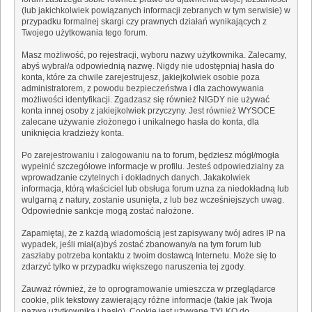
(lub jakichkolwiek powiązanych informacji zebranych w tym serwisie) w
przypadku formalnej skargi czy prawnych działań wynikających z
Twojego użytkowania tego forum.
Masz możliwość, po rejestracji, wyboru nazwy użytkownika. Zalecamy,
abyś wybrał/a odpowiednią nazwę. Nigdy nie udostępniaj hasła do
konta, które za chwile zarejestrujesz, jakiejkolwiek osobie poza
administratorem, z powodu bezpieczeństwa i dla zachowywania
możliwości identyfikacji. Zgadzasz się również NIGDY nie używać
konta innej osoby z jakiejkolwiek przyczyny. Jest również WYSOCE
zalecane używanie złożonego i unikalnego hasła do konta, dla
uniknięcia kradzieży konta.
Po zarejestrowaniu i zalogowaniu na to forum, będziesz mógł/mogła
wypełnić szczegółowe informacje w profilu. Jesteś odpowiedzialny za
wprowadzanie czytelnych i dokładnych danych. Jakakolwiek
informacja, którą właściciel lub obsługa forum uzna za niedokładną lub
wulgarną z natury, zostanie usunięta, z lub bez wcześniejszych uwag.
Odpowiednie sankcje mogą zostać nałożone.
Zapamiętaj, że z każdą wiadomością jest zapisywany twój adres IP na
wypadek, jeśli miał(a)byś zostać zbanowany/a na tym forum lub
zaszłaby potrzeba kontaktu z twoim dostawcą Internetu. Może się to
zdarzyć tylko w przypadku większego naruszenia tej zgody.
Zauważ również, że to oprogramowanie umieszcza w przeglądarce
cookie, plik tekstowy zawierający różne informacje (takie jak Twoja
nazwa użytkownika i hasło). Cookie jest używane TYLKO do