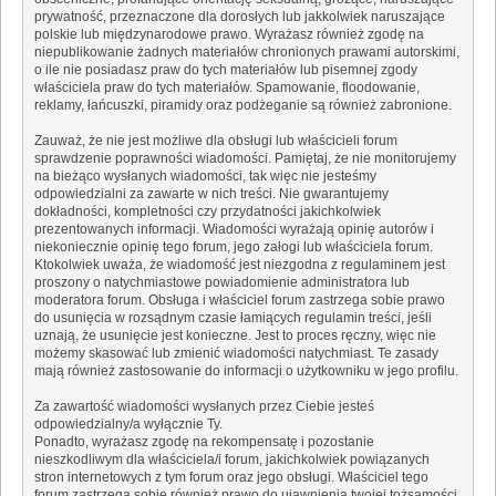
prywatność, przeznaczone dla dorosłych lub jakkolwiek naruszające
polskie lub międzynarodowe prawo. Wyrażasz również zgodę na
niepublikowanie żadnych materiałów chronionych prawami autorskimi,
o ile nie posiadasz praw do tych materiałów lub pisemnej zgody
właściciela praw do tych materiałów. Spamowanie, floodowanie,
reklamy, łańcuszki, piramidy oraz podżeganie są również zabronione.
Zauważ, że nie jest możliwe dla obsługi lub właścicieli forum
sprawdzenie poprawności wiadomości. Pamiętaj, że nie monitorujemy
na bieżąco wysłanych wiadomości, tak więc nie jesteśmy
odpowiedzialni za zawarte w nich treści. Nie gwarantujemy
dokładności, kompletności czy przydatności jakichkolwiek
prezentowanych informacji. Wiadomości wyrażają opinię autorów i
niekoniecznie opinię tego forum, jego załogi lub właściciela forum.
Ktokolwiek uważa, że wiadomość jest niezgodna z regulaminem jest
proszony o natychmiastowe powiadomienie administratora lub
moderatora forum. Obsługa i właściciel forum zastrzega sobie prawo
do usunięcia w rozsądnym czasie łamiących regulamin treści, jeśli
uznają, że usunięcie jest konieczne. Jest to proces ręczny, więc nie
możemy skasować lub zmienić wiadomości natychmiast. Te zasady
mają również zastosowanie do informacji o użytkowniku w jego profilu.
Za zawartość wiadomości wysłanych przez Ciebie jesteś
odpowiedzialny/a wyłącznie Ty.
Ponadto, wyrażasz zgodę na rekompensatę i pozostanie
nieszkodliwym dla właściciela/i forum, jakichkolwiek powiązanych
stron internetowych z tym forum oraz jego obsługi. Właściciel tego
forum zastrzega sobie również prawo do ujawnienia twojej tożsamości