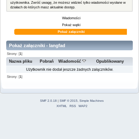
użytkownika. Zwróć uwagę, że możesz widzieć tylko wiadomości wysłane w
działach do których masz aktualnie dostęp.
Wiadomości
Pokaż wątki
Pokaż załączniki
Pokaż załączniki - langfad
Strony: [
1
]
Nazwa pliku
Pobrań
Wiadomość
Opublikowany
Użytkownik nie dodał jeszcze żadnych załączników.
Strony: [
1
]
SMF 2.0.18
|
SMF © 2015
,
Simple Machines
XHTML
RSS
WAP2