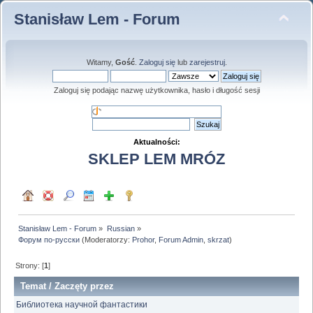
Stanisław Lem - Forum
Witamy,
Gość
.
Zaloguj się
lub
zarejestruj
.
Zaloguj się podając nazwę użytkownika, hasło i długość sesji
Aktualności:
SKLEP LEM MRÓZ
Stanisław Lem - Forum
»
Russian
»
Форум по-русски
(Moderatorzy:
Prohor
,
Forum Admin
,
skrzat
)
Strony: [
1
]
Temat
/
Zaczęty przez
Библиотека научной фантастики