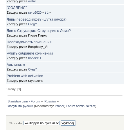
Zaczęty przez
wetal
"СОЛЯРИС"
Zaczęty przez
serg6020
«
1
2
»
Ляпы переводчиков? (шутка юмора)
Zaczęty przez
OlegY
Лем о Стругацких. Стругацкие о Леме?
Zaczęty przez Пилот Пиркс
Необходимость признания
Zaczęty przez Boniphacy_VI
купить собрание сочинений
Zaczęty przez
bobor911
Альпинизм
Zaczęty przez
OlegY
Problem with activation
Zaczęty przez raycozens
Strony: [
1
]
Stanisław Lem - Forum
»
Russian
»
Форум по-русски
(Moderatorzy:
Prohor
,
Forum Admin
,
skrzat
)
Skocz do: