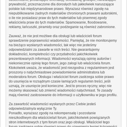
prywatność, przeznaczone dla dorosłych lub jakkolwiek naruszające
polskie lub międzynarodowe prawo. Wyrażasz również zgodę na
niepublikowanie żadnych materiałów chronionych prawami autorskimi,
o ile nie posiadasz praw do tych materiałów lub pisemnej zgody
właściciela praw do tych materiałów. Spamowanie, floodowanie,
reklamy, łańcuszki, piramidy oraz podżeganie są również zabronione.
Zauważ, że nie jest możliwe dla obsługi lub właścicieli forum
sprawdzenie poprawności wiadomości. Pamiętaj, że nie monitorujemy
na bieżąco wysłanych wiadomości, tak więc nie jesteśmy
odpowiedzialni za zawarte w nich treści. Nie gwarantujemy
dokładności, kompletności czy przydatności jakichkolwiek
prezentowanych informacji. Wiadomości wyrażają opinię autorów i
niekoniecznie opinię tego forum, jego załogi lub właściciela forum.
Ktokolwiek uważa, że wiadomość jest niezgodna z regulaminem jest
proszony o natychmiastowe powiadomienie administratora lub
moderatora forum. Obsługa i właściciel forum zastrzega sobie prawo
do usunięcia w rozsądnym czasie łamiących regulamin treści, jeśli
uznają, że usunięcie jest konieczne. Jest to proces ręczny, więc nie
możemy skasować lub zmienić wiadomości natychmiast. Te zasady
mają również zastosowanie do informacji o użytkowniku w jego profilu.
Za zawartość wiadomości wysłanych przez Ciebie jesteś
odpowiedzialny/a wyłącznie Ty.
Ponadto, wyrażasz zgodę na rekompensatę i pozostanie
nieszkodliwym dla właściciela/i forum, jakichkolwiek powiązanych
stron internetowych z tym forum oraz jego obsługi. Właściciel tego
forum zastrzega sobie również prawo do ujawnienia twojej tożsamości