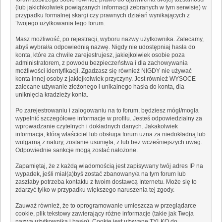
(lub jakichkolwiek powiązanych informacji zebranych w tym serwisie) w
przypadku formalnej skargi czy prawnych działań wynikających z
Twojego użytkowania tego forum.
Masz możliwość, po rejestracji, wyboru nazwy użytkownika. Zalecamy,
abyś wybrał/a odpowiednią nazwę. Nigdy nie udostępniaj hasła do
konta, które za chwile zarejestrujesz, jakiejkolwiek osobie poza
administratorem, z powodu bezpieczeństwa i dla zachowywania
możliwości identyfikacji. Zgadzasz się również NIGDY nie używać
konta innej osoby z jakiejkolwiek przyczyny. Jest również WYSOCE
zalecane używanie złożonego i unikalnego hasła do konta, dla
uniknięcia kradzieży konta.
Po zarejestrowaniu i zalogowaniu na to forum, będziesz mógł/mogła
wypełnić szczegółowe informacje w profilu. Jesteś odpowiedzialny za
wprowadzanie czytelnych i dokładnych danych. Jakakolwiek
informacja, którą właściciel lub obsługa forum uzna za niedokładną lub
wulgarną z natury, zostanie usunięta, z lub bez wcześniejszych uwag.
Odpowiednie sankcje mogą zostać nałożone.
Zapamiętaj, że z każdą wiadomością jest zapisywany twój adres IP na
wypadek, jeśli miał(a)byś zostać zbanowany/a na tym forum lub
zaszłaby potrzeba kontaktu z twoim dostawcą Internetu. Może się to
zdarzyć tylko w przypadku większego naruszenia tej zgody.
Zauważ również, że to oprogramowanie umieszcza w przeglądarce
cookie, plik tekstowy zawierający różne informacje (takie jak Twoja
nazwa użytkownika i hasło). Cookie jest używane TYLKO do