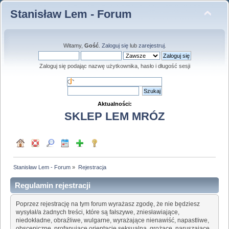
Stanisław Lem - Forum
Witamy,
Gość
.
Zaloguj się
lub
zarejestruj
.
Zaloguj się podając nazwę użytkownika, hasło i długość sesji
Aktualności:
SKLEP LEM MRÓZ
Stanisław Lem - Forum
»
Rejestracja
Regulamin rejestracji
Poprzez rejestrację na tym forum wyrażasz zgodę, że nie będziesz
wysyłał/a żadnych treści, które są fałszywe, zniesławiające,
niedokładne, obraźliwe, wulgarne, wyrażające nienawiść, napastliwe,
obsceniczne, profanujące orientację seksualną, grożące, naruszające