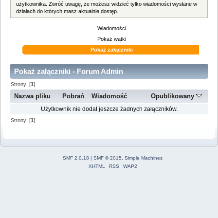
użytkownika. Zwróć uwagę, że możesz widzieć tylko wiadomości wysłane w
działach do których masz aktualnie dostęp.
Wiadomości
Pokaż wątki
Pokaż załączniki
Pokaż załączniki - Forum Admin
Strony: [
1
]
Nazwa pliku
Pobrań
Wiadomość
Opublikowany
Użytkownik nie dodał jeszcze żadnych załączników.
Strony: [
1
]
SMF 2.0.18
|
SMF © 2015
,
Simple Machines
XHTML
RSS
WAP2