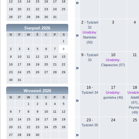
12
13
14
15
16
17
18
»
19
20
21
22
23
24
25
26
27
28
29
30
31
2
3
4
-
Tydzień
32
Sierpień 2026
Urodziny:
»
N
P
W
Ś
C
P
S
Stanislav
1
(50)
2
3
4
5
6
7
8
9
10
11
-
Tydzień
9
10
11
12
13
14
15
33
Urodziny:
16
17
18
19
20
21
22
Clapaucius (57)
»
23
24
25
26
27
28
29
30
31
16
17
18
-
Wrzesień 2026
Tydzień 34
Urodziny:
Urodzin
gumiska (46)
Ada
N
P
W
Ś
C
P
S
»
(67)
,
1
2
3
4
5
Peyma
6
7
8
9
10
11
12
(49)
13
14
15
16
17
18
19
23
24
25
-
Tydzień 35
20
21
22
23
24
25
26
»
27
28
29
30