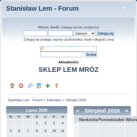
Stanisław Lem - Forum
Witamy,
Gość
.
Zaloguj się
lub
zarejestruj
.
Zaloguj się podając nazwę użytkownika, hasło i długość sesji
Aktualności:
SKLEP LEM MRÓZ
Stanisław Lem - Forum
»
Kalendarz
»
Sierpień 2026
«
Sierpień 2026
»
Lipiec 2026
N
P
W
Ś
C
P
S
Niedziela
Poniedziałek
Wtor
1
2
3
4
5
6
7
8
9
10
11