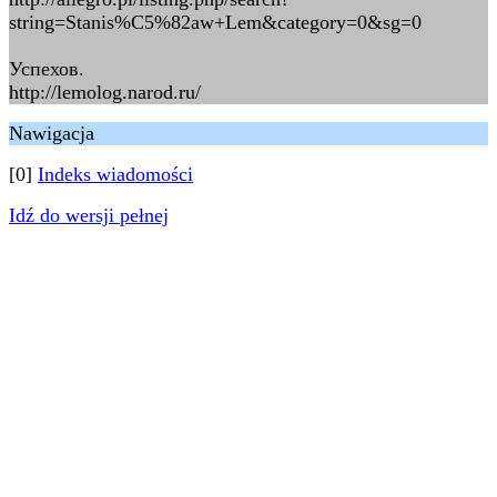
string=Stanis%C5%82aw+Lem&category=0&sg=0
Успехов.
http://lemolog.narod.ru/
Nawigacja
[0]
Indeks wiadomości
Idź do wersji pełnej