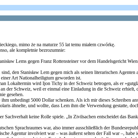
mieckiego, mimo że na maturze 55 lat temu miałem czwórkę.
enso, ale kompletnie bezrozumnie:
Stanisław Lems gegen Franz Rottensteiner vor dem Handelsgericht Wien
d, den Stanisław Lem gegen mich als seinen literarischen Agenten anst
einer Art Nationalheiligtum geworden ist.
n Lokaltermin wird Ijon Tichy in der Schweiz betrogen, als er »gutgl
an der Schweiz, weil er einmal eine Einladung in die Schweiz erhielt
nie gesehen.
ihm unbedingt 5000 Dollar schenken. Als ich mir dieses Schreiben ansa
aris ähnelte, und wollte, dass Lem ihm die Verwendung gestatte, doch wo
n der Sachverhalt keine Rolle spiele. „In Zivilsachen entscheidet das 
utschen Sprachraumes war, also immer ausschließlich der Bundesrepub
sche Agentur involviert war – was äußerst selten der Fall war –, habe i