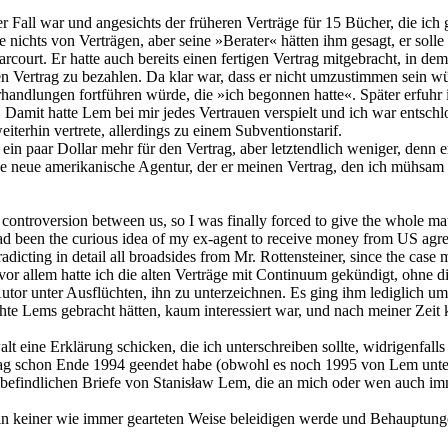
 Fall war und angesichts der früheren Verträge für 15 Bücher, die ich g
nde nichts von Verträgen, aber seine »Berater« hätten ihm gesagt, er soll
urt. Er hatte auch bereits einen fertigen Vertrag mitgebracht, in dem 
neten Vertrag zu bezahlen. Da klar war, dass er nicht umzustimmen sein 
andlungen fortführen würde, die »ich begonnen hatte«. Später erfuhr ic
0. Damit hatte Lem bei mir jedes Vertrauen verspielt und ich war entsc
iterhin vertrete, allerdings zu einem Subventionstarif.
 ein paar Dollar mehr für den Vertrag, aber letztendlich weniger, denn
ine neue amerikanische Agentur, der er meinen Vertrag, den ich mühsam
 controversion between us, so I was finally forced to give the whole mat
ad been the curious idea of my ex-agent to receive money from US agre
cting in detail all broadsides from Mr. Rottensteiner, since the case m
, vor allem hatte ich die alten Verträge mit Continuum gekündigt, ohne 
er Autor unter Ausflüchten, ihn zu unterzeichnen. Es ging ihm lediglich 
echte Lems gebracht hätten, kaum interessiert war, und nach meiner Ze
eine Erklärung schicken, die ich unterschreiben sollte, widrigenfalls s
ertrag schon Ende 1994 geendet habe (obwohl es noch 1995 von Lem unte
tz befindlichen Briefe von Stanisław Lem, die an mich oder wen auch im
m in keiner wie immer gearteten Weise beleidigen werde und Behauptung