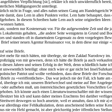
ng angeführten Verpflichtung [sic], erkläre ich mich unwiderruflich ber
chterlichen Mäßigungsrecht unterliegt.
rlich nicht in Frage, und alles nahm seinen Gang am Handelsgericht Wi
e damit, dass Lem in allen Punkten verlor. Lem hatte behauptet, dass d
ufgehoben. In diesem Schreiben hatte Lem auch seine originellen Ideen 
gewonnen hatten.
satz, sondern nur Kostenersatz vor. Für die aufgewendete Zeit und die
aus Lokaltermin gehalten, „die andere Seite wenigstens in Grund und Bo
ors und standen oft in diametralem Gegensatz zu dem vorgelegten Beweis
en Brief seiner neuen Agentur Renaissance vor, in dem diese nur einige
af seine Briefe.
 Wert mehr für mich hätten, mir überlege, sie dem Zakład Narodowy im.
 großzügig von mir gewesen, denn ich hätte die Briefe ja auch verkau
diesen Jahren und seinen Erfolg in der Welt, denn schließlich hatte ic
 unwesentlich beteiligt: ohne mich wäre er gar nicht bei Insel/Suhrka
polnischer Patriot und wollte verhindern, dass diese Briefe der Forsc
 Briefe zu »veröffentlichen«. Das war jedoch nie der Fall, ich hatte am
d, überlege ich mir, unseren Briefwechsel und meine auf Ihre Angelegen
ge oder aufheben muß, um österreichischen gesetzlichen Vorschriften Ge
gehoben. Ich könnte auch einen Literaturwissenschaftler mit der wisse
e Besitzer bin ich und kann daher meines Erachtens frei darüber verfüge
treitwert deswegen so hoch ansetzte, weil er annahm, dass ich mir a) 
ar allerdings eine Fehlkalkulation, denn anscheinend ließen seine Ke
 nie ein Hehl gemacht, ist aber gleichzeitig jeder öffentlichen Stel