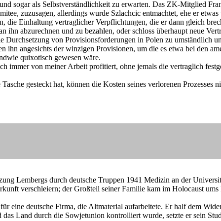
nd sogar als Selbstverständlichkeit zu erwarten. Das ZK-Mitglied Fran
itee, zuzusagen, allerdings wurde Szlachcic entmachtet, ehe er etwas
en, die Einhaltung vertraglicher Verpflichtungen, die er dann gleich b
 an ihn abzurechnen und zu bezahlen, oder schloss überhaupt neue Vert
 die Durchsetzung von Provisionsforderungen in Polen zu umständlich u
en ihn angesichts der winzigen Provisionen, um die es etwa bei den am
gendwie quixotisch gewesen wäre.
h immer von meiner Arbeit profitiert, ohne jemals die vertraglich fest
e Tasche gesteckt hat, können die Kosten seines verlorenen Prozesses 
setzung Lembergs durch deutsche Truppen 1941 Medizin an der Univers
rkunft verschleiern; der Großteil seiner Familie kam im Holocaust um
für eine deutsche Firma, die Altmaterial aufarbeitete. Er half dem Wi
das Land durch die Sowjetunion kontrolliert wurde, setzte er sein Stu