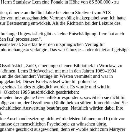
eit, Herrn Stanislaw Lem eine Pönale in Höhe von öS 500.000,- zu
en, dauerte an die fünf Jahre bei einem Streitwert von ATS
er von mir ausgehandelte Vertrag völlig inakzeptabel war. Ich hatte
zur Besteuerung entwickelt. Als die Richterin bei der Lektüre des
 jahrelange Ungewissheit gibt es keine Entschädigung. Lem hat auch
den [zu] prozessieren“.
material. So erklärte er den ursprünglichen Vertrag für
 »minor changes« verlangte. Das war Chuzpe – oder deutet auf geistige
 Ossolińskich, ZniO, einer angesehenen Bibliothek in Wrocław, zu
fen können. Lems Briefwechsel mit mir in den Jahren 1969–1994
h an die dreihundert Verträge im Westen vermittelt und war in
mp gelandet. Dieser Briefwechsel wäre für polnische
hung seines Landes zugänglich wurden. Es wurde und wird in
 4. Oktober 1995 ausdrücklich geschrieben:
heiten bezügliche Geschäftskorrespondenz, soweit ich sie nicht für
nüge zu tun, der Ossolineum Bibliothek zu stiften. Immerhin sind Sie
nschaftlichen Auswertung beauftragen. Natürlich würden dabei Ihre
n.
eine Auseinandersetzung nicht würde leisten können, und b) mir vor
nntnisse der menschlichen Psychologie zu wünschen übrig.
lungnahme geschickt ausgewichen, denn er »wolle nicht zum Märtyrer