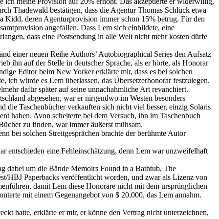
ich meine Provision auf 20% erhöht. Das akzeptierte er widerwillig,
ch durch Thadewald bestätigen, dass die Agentur Thomas Schlück etwa
nia Kidd, deren Agenturprovision immer schon 15% betrug. Für den
amtprovision angefallen. Dass Lem sich einbildete, eine
angen, dass eine Postsendung in alle Welt nicht mehr kosten dürfe
and einer neuen Reihe Authors’ Autobiographical Series den Aufsatz
eb ihn auf der Stelle in deutscher Sprache, als er hörte, als Honorar
dige Editor beim New Yorker erklärte mir, dass es bei solchen
gte, ich würde es Lem überlassen, das Übersetzerhonorar festzulegen.
elmehr dafür später auf seine unnachahmliche Art revanchiert.
Deutschland abgesehen, war er nirgendwo im Westen besonders
 die Taschenbücher verkauften sich nicht viel besser, einzig Solaris
ent haben. Avon scheiterte bei dem Versuch, ihn im Taschenbuch
 Bücher zu finden, war immer äußerst mühsam.
nn bei solchen Streitgesprächen brachte der berühmte Autor
 war entschieden eine Fehleinschätzung, denn Lem war unzweifelhaft
 ging dabei um die Bände Memoirs Found in a Bathtub, The
est/HBJ Paperbacks veröffentlicht worden, und zwar als Lizenz von
enführen, damit Lem diese Honorare nicht mit dem ursprünglichen
lag konterte mit einem Gegenangebot von $ 20,000, das Lem annahm.
 hatte, erklärte er mir, er könne den Vertrag nicht unterzeichnen,