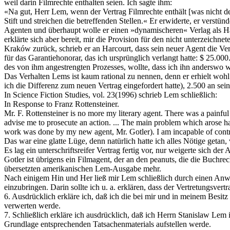
weil darin Filmrechte enthalten seien. Ich sagte ihm:
«Na gut, Herr Lem, wenn der Vertrag Filmrechte enthält [was nicht der
Stift und streichen die betreffenden Stellen.« Er erwiderte, er verstü
Agenten und überhaupt wolle er einen »dynamischeren« Verlag als Harco
erklärte sich aber bereit, mir die Provision für den nicht unterzeich
Kraków zurück, schrieb er an Harcourt, dass sein neuer Agent die Verh
für das Garantiehonorar, das ich ursprünglich verlangt hatte: $ 25.00
des von ihm angestrengten Prozesses, wollte, dass ich ihn anderswo we
Das Verhalten Lems ist kaum rational zu nennen, denn er erhielt wohl
ich die Differenz zum neuen Vertrag eingefordert hatte), 2.500 an se
In Science Fiction Studies, vol. 23(1996) schrieb Lem schließlich:
In Response to Franz Rottensteiner.
Mr. F. Rottensteiner is no more my literary agent. There was a painful
advise me to prosecute an action. ... The main problem which arose h
work was done by my new agent, Mr. Gotler). I am incapable of contradi
Das war eine glatte Lüge, denn natürlich hatte ich alles Nötige getan
Es lag ein unterschriftsreifer Vertrag fertig vor, nur weigerte sich d
Gotler ist übrigens ein Filmagent, der an den peanuts, die die Buchr
übersetzten amerikanischen Lem-Ausgabe mehr.
Nach einigem Hin und Her ließ mir Lem schließlich durch einen Anwalt 
einzubringen. Darin sollte ich u. a. erklären, dass der Vertretungsv
6. Ausdrücklich erkläre ich, daß ich die bei mir und in meinem Besi
verwerten werde.
7. Schließlich erkläre ich ausdrücklich, daß ich Herrn Stanislaw Le
Grundlage entsprechenden Tatsachenmaterials aufstellen werde.