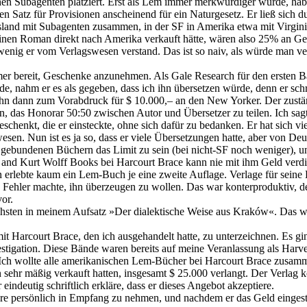
n Subagenten platziert. Erst als Lem immer merkwürdiger wurde, habe 
gigen Satz für Provisionen anscheinend für ein Naturgesetz. Er ließ si
 Ausland mit Subagenten zusammen, in der SF in Amerika etwa mit Virgi
inen Roman direkt nach Amerika verkauft hätte, wären also 25% an Ges
ig er vom Verlagswesen verstand. Das ist so naiv, als würde man verl
er bereit, Geschenke anzunehmen. Als Gale Research für den ersten B
e, nahm er es als gegeben, dass ich ihn übersetzen würde, denn er schri
ihn dann zum Vorabdruck für $ 10.000,– an den New Yorker. Der zustän
ien, das Honorar 50:50 zwischen Autor und Übersetzer zu teilen. Ich sa
chenkt, die er einsteckte, ohne sich dafür zu bedanken. Er hat sich vi
esen. Nun ist es ja so, dass er viele Übersetzungen hatte, aber von 
 gebundenen Büchern das Limit zu sein (bei nicht-SF noch weniger), und
and Kurt Wolff Books bei Harcourt Brace kann nie mit ihm Geld verdi
erlebte kaum ein Lem-Buch je eine zweite Auflage. Verlage für seine
 Fehler machte, ihn überzeugen zu wollen. Das war konterproduktiv, de
or.
tlichsten in meinem Aufsatz »Der dialektische Weise aus Kraków«. Das
mit Harcourt Brace, den ich ausgehandelt hatte, zu unterzeichnen. Es
stigation. Diese Bände waren bereits auf meine Veranlassung als Harv
h wollte alle amerikanischen Lem-Bücher bei Harcourt Brace zusamm
dahin sehr mäßig verkauft hatten, insgesamt $ 25.000 verlangt. Der Ver
indeutig schriftlich erkläre, dass er dieses Angebot akzeptiere.
 persönlich in Empfang zu nehmen, und nachdem er das Geld eingesteckt