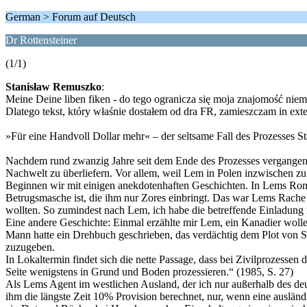
German > Forum auf Deutsch
Dr Rottensteiner
(1/1)
Stanisław Remuszko
:
Meine Deine liben fiken - do tego ogranicza się moja znajomość nie
Dlatego tekst, który właśnie dostałem od dra FR, zamieszczam in ext
»Für eine Handvoll Dollar mehr« – der seltsame Fall des Prozesses 
Nachdem rund zwanzig Jahre seit dem Ende des Prozesses vergangen sin
Nachwelt zu überliefern. Vor allem, weil Lem in Polen inzwischen zu 
Beginnen wir mit einigen anekdotenhaften Geschichten. In Lems Roma
Betrugsmasche ist, die ihm nur Zores einbringt. Das war Lems Rache 
wollten. So zumindest nach Lem, ich habe die betreffende Einladung 
Eine andere Geschichte: Einmal erzählte mir Lem, ein Kanadier wolle 
Mann hatte ein Drehbuch geschrieben, das verdächtig dem Plot von Sol
zuzugeben.
In Lokaltermin findet sich die nette Passage, dass bei Zivilprozesse
Seite wenigstens in Grund und Boden prozessieren.“ (1985, S. 27)
Als Lems Agent im westlichen Ausland, der ich nur außerhalb des de
ihm die längste Zeit 10% Provision berechnet, nur, wenn eine ausländi