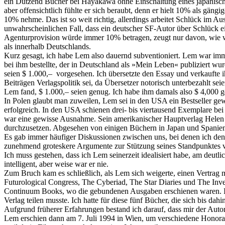
ein Dutzend Bücher bei Hayakawa ohne Einschaltung eines japanische
aber offensichtlich fühlte er sich beraubt, denn er hielt 10% als gän
10% nehme. Das ist so weit richtig, allerdings arbeitet Schlück im
unwahrscheinlichen Fall, dass ein deutscher SF-Autor über Schlück e
Agenturprovision würde immer 10% betragen, zeugt nur davon, wie wen
als innerhalb Deutschlands.
Kurz gesagt, ich habe Lem also dauernd subventioniert. Lem war imm
bei ihm bestellte, der in Deutschland als »Mein Leben« publiziert wurd
seien $ 1.000,– vorgesehen. Ich übersetzte den Essay und verkaufte 
Beiträgen Verlagspolitik sei, da Übersetzer notorisch unterbezahlt se
Lem fand, $ 1.000,– seien genug. Ich habe ihm damals also $ 4,000 ges
In Polen glaubt man zuweilen, Lem sei in den USA ein Bestseller gew
erfolgreich. In den USA schienen drei- bis viertausend Exemplare bei
war eine gewisse Ausnahme. Sein amerikanischer Hauptverlag Helen 
durchzusetzen. Abgesehen von einigen Büchern in Japan und Spanien 
Es gab immer häufiger Diskussionen zwischen uns, bei denen ich den
zunehmend groteskere Argumente zur Stützung seines Standpunktes v
Ich muss gestehen, dass ich Lem seinerzeit idealisiert habe, am deu
intelligent, aber weise war er nie.
Zum Bruch kam es schließlich, als Lem sich weigerte, einen Vertrag 
Futurological Congress, The Cyberiad, The Star Diaries und The Inve
Continuum Books, wo die gebundenen Ausgaben erschienen waren. Ic
Verlag teilen musste. Ich hatte für diese fünf Bücher, die sich bis 
Aufgrund früherer Erfahrungen bestand ich darauf, dass mir der Autor e
Lem erschien dann am 7. Juli 1994 in Wien, um verschiedene Honorare