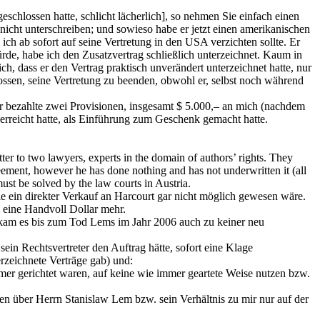
eschlossen hatte, schlicht lächerlich], so nehmen Sie einfach einen
e nicht unterschreiben; und sowieso habe er jetzt einen amerikanischen
ich ab sofort auf seine Vertretung in den USA verzichten sollte. Er
würde, habe ich den Zusatzvertrag schließlich unterzeichnet. Kaum in
h, dass er den Vertrag praktisch unverändert unterzeichnet hatte, nur
hlossen, seine Vertretung zu beenden, obwohl er, selbst noch während
 er bezahlte zwei Provisionen, insgesamt $ 5.000,– an mich (nachdem
 erreicht hatte, als Einführung zum Geschenk gemacht hatte.
ter to two lawyers, experts in the domain of authors’ rights. They
ement, however he has done nothing and has not underwritten it (all
ust be solved by the law courts in Austria.
die ein direkter Verkauf an Harcourt gar nicht möglich gewesen wäre.
um eine Handvoll Dollar mehr.
it kam es bis zum Tod Lems im Jahr 2006 auch zu keiner neu
ein Rechtsvertreter den Auftrag hätte, sofort eine Klage
rzeichnete Verträge gab) und:
mer gerichtet waren, auf keine wie immer geartete Weise nutzen bzw.
en über Herrn Stanislaw Lem bzw. sein Verhältnis zu mir nur auf der