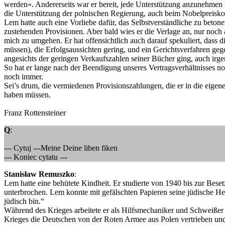
werden«. Andererseits war er bereit, jede Unterstützung anzunehmen u
die Unterstützung der polnischen Regierung, auch beim Nobelpreiskom
Lem hatte auch eine Vorliebe dafür, das Selbstverständliche zu beton
zustehenden Provisionen. Aber bald wies er die Verlage an, nur noch
mich zu umgehen. Er hat offensichtlich auch darauf spekuliert, dass
müssen), die Erfolgsaussichten gering, und ein Gerichtsverfahren geg
angesichts der geringen Verkaufszahlen seiner Bücher ging, auch ir
So hat er lange nach der Beendigung unseres Vertragsverhältnisses noc
noch immer.
Sei’s drum, die vermiedenen Provisionszahlungen, die er in die eigen
haben müssen.
Franz Rottensteiner
Q
:
--- Cytuj ---Meine Deine liben fiken
--- Koniec cytatu ---
Stanisław Remuszko
:
Lem hatte eine behütete Kindheit. Er studierte von 1940 bis zur Be
unterbrochen. Lem konnte mit gefälschten Papieren seine jüdische He
jüdisch bin.“
Während des Krieges arbeitete er als Hilfsmechaniker und Schweißer 
Krieges die Deutschen von der Roten Armee aus Polen vertrieben und 