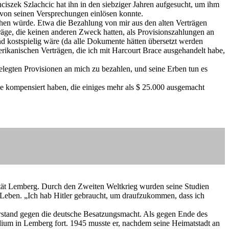
ciszek Szlachcic hat ihn in den siebziger Jahren aufgesucht, um ihm
 von seinen Versprechungen einlösen konnte.
rechen würde. Etwa die Bezahlung von mir aus den alten Verträgen
räge, die keinen anderen Zweck hatten, als Provisionszahlungen an
nd kostspielig wäre (da alle Dokumente hätten übersetzt werden
erikanischen Verträgen, die ich mit Harcourt Brace ausgehandelt habe,
gelegten Provisionen an mich zu bezahlen, und seine Erben tun es
nie kompensiert haben, die einiges mehr als $ 25.000 ausgemacht
ität Lemberg. Durch den Zweiten Weltkrieg wurden seine Studien
s Leben. „Ich hab Hitler gebraucht, um draufzukommen, dass ich
derstand gegen die deutsche Besatzungsmacht. Als gegen Ende des
dium in Lemberg fort. 1945 musste er, nachdem seine Heimatstadt an