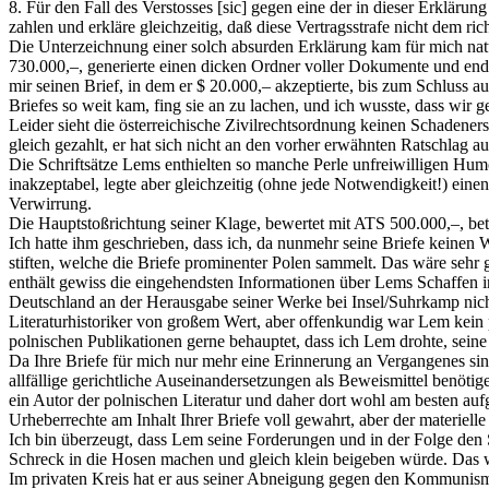
8. Für den Fall des Verstosses [sic] gegen eine der in dieser Erkläru
zahlen und erkläre gleichzeitig, daß diese Vertragsstrafe nicht dem ri
Die Unterzeichnung einer solch absurden Erklärung kam für mich natü
730.000,–, generierte einen dicken Ordner voller Dokumente und endet
mir seinen Brief, in dem er $ 20.000,– akzeptierte, bis zum Schluss a
Briefes so weit kam, fing sie an zu lachen, und ich wusste, dass wir 
Leider sieht die österreichische Zivilrechtsordnung keinen Schadener
gleich gezahlt, er hat sich nicht an den vorher erwähnten Ratschlag 
Die Schriftsätze Lems enthielten so manche Perle unfreiwilligen Hum
inakzeptabel, legte aber gleichzeitig (ohne jede Notwendigkeit!) ein
Verwirrung.
Die Hauptstoßrichtung seiner Klage, bewertet mit ATS 500.000,–, betr
Ich hatte ihm geschrieben, dass ich, da nunmehr seine Briefe keinen
stiften, welche die Briefe prominenter Polen sammelt. Das wäre sehr
enthält gewiss die eingehendsten Informationen über Lems Schaffen in 
Deutschland an der Herausgabe seiner Werke bei Insel/Suhrkamp nicht
Literaturhistoriker von großem Wert, aber offenkundig war Lem kein 
polnischen Publikationen gerne behauptet, dass ich Lem drohte, seine
Da Ihre Briefe für mich nur mehr eine Erinnerung an Vergangenes sin
allfällige gerichtliche Auseinandersetzungen als Beweismittel benöti
ein Autor der polnischen Literatur und daher dort wohl am besten auf
Urheberrechte am Inhalt Ihrer Briefe voll gewahrt, aber der materiell
Ich bin überzeugt, dass Lem seine Forderungen und in der Folge den S
Schreck in die Hosen machen und gleich klein beigeben würde. Das w
Im privaten Kreis hat er aus seiner Abneigung gegen den Kommunismus