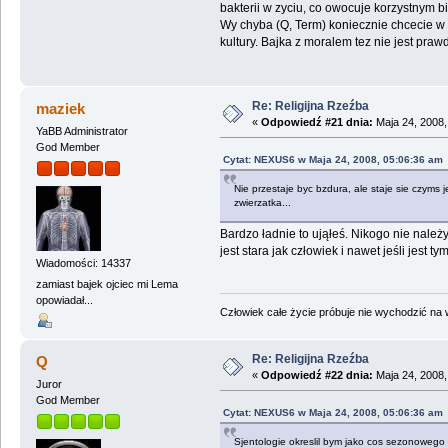
bakterii w zyciu, co owocuje korzystnym
Wy chyba (Q, Term) koniecznie chcecie w kw
kultury. Bajka z moralem tez nie jest praw
Re: Religijna Rzeźba
maziek
«
Odpowiedź #21 dnia:
Maja 24, 2008,
YaBB Administrator
God Member
Cytat: NEXUS6 w Maja 24, 2008, 05:06:36 am
Nie przestaje byc bzdura, ale staje sie czyms 
zwierzatka...
Bardzo ładnie to ująłeś. Nikogo nie należy
jest stara jak człowiek i nawet jeśli jest t
Wiadomości: 14337
zamiast bajek ojciec mi Lema
opowiadał...
Człowiek całe życie próbuje nie wychodzić na wi
Re: Religijna Rzeźba
Q
«
Odpowiedź #22 dnia:
Maja 24, 2008,
Juror
God Member
Cytat: NEXUS6 w Maja 24, 2008, 05:06:36 am
Sjentologie okreslil bym jako cos sezonowego ra