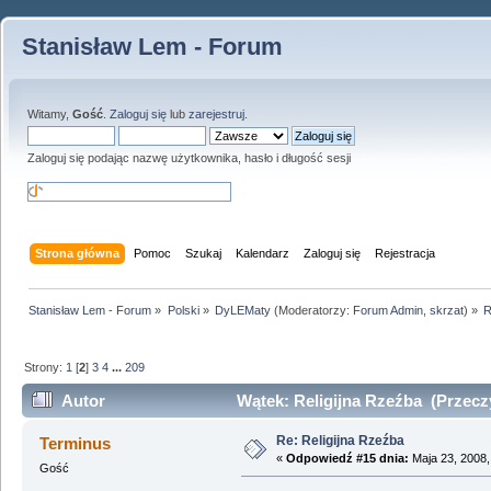
Stanisław Lem - Forum
Witamy,
Gość
.
Zaloguj się
lub
zarejestruj
.
Zaloguj się podając nazwę użytkownika, hasło i długość sesji
Strona główna
Pomoc
Szukaj
Kalendarz
Zaloguj się
Rejestracja
Stanisław Lem - Forum
»
Polski
»
DyLEMaty
(Moderatorzy:
Forum Admin
,
skrzat
) »
R
Strony:
1
[
2
]
3
4
...
209
Autor
Wątek: Religijna Rzeźba (Przecz
Re: Religijna Rzeźba
Terminus
«
Odpowiedź #15 dnia:
Maja 23, 2008,
Gość