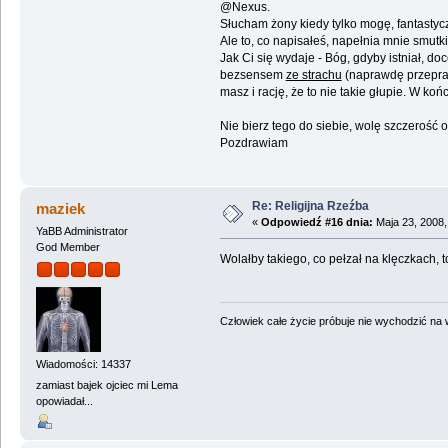
@Nexus.
Słucham żony kiedy tylko mogę, fantastyc
Ale to, co napisałeś, napełnia mnie smutki
Jak Ci się wydaje - Bóg, gdyby istniał, do
bezsensem
ze strachu
(naprawdę przeprasz
masz i rację, że to nie takie głupie. W koń
Nie bierz tego do siebie, wolę szczerość o
Pozdrawiam
Re: Religijna Rzeźba
maziek
«
Odpowiedź #16 dnia:
Maja 23, 2008,
YaBB Administrator
God Member
Wolałby takiego, co pełzał na klęczkach, t
Człowiek całe życie próbuje nie wychodzić na wi
Wiadomości: 14337
zamiast bajek ojciec mi Lema
opowiadał...