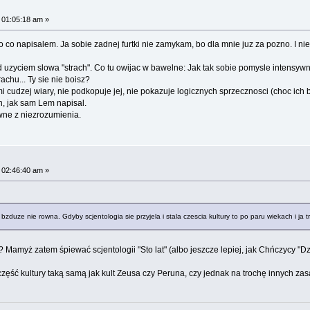
 01:05:18 am »
o co napisalem. Ja sobie zadnej furtki nie zamykam, bo dla mnie juz za pozno. I ni
uzyciem slowa "strach". Co tu owijac w bawelne: Jak tak sobie pomysle intensywnie
achu... Ty sie nie boisz?
 cudzej wiary, nie podkopuje jej, nie pokazuje logicznych sprzecznosci (choc ich 
, jak sam Lem napisal.
wne z niezrozumienia.
 02:46:40 am »
bzduze nie rowna. Gdyby scjentologia sie przyjela i stala czescia kultury to po paru wiekach i ja tr
 Mamyż zatem śpiewać scjentologii "Sto lat" (albo jeszcze lepiej, jak Chńczycy "Dz
część kultury taką samą jak kult Zeusa czy Peruna, czy jednak na trochę innych za