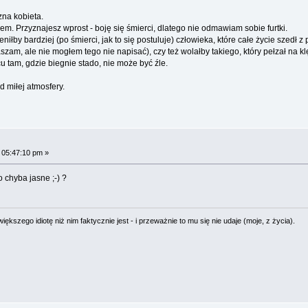
zna kobieta.
em. Przyznajesz wprost - boję się śmierci, dlatego nie odmawiam sobie furtki.
ceniłby bardziej (po śmierci, jak to się postuluje) człowieka, które całe życie szedł
am, ale nie mogłem tego nie napisać), czy też wolałby takiego, który pełzał na k
cu tam, gdzie biegnie stado, nie może być źle.
d miłej atmosfery.
 05:47:10 pm »
o chyba jasne ;-) ?
ększego idiotę niż nim faktycznie jest - i przeważnie to mu się nie udaje (moje, z życia).