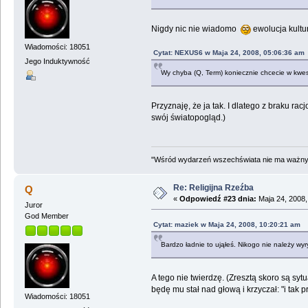
Nigdy nic nie wiadomo
ewolucja kultu
Wiadomości: 18051
Cytat: NEXUS6 w Maja 24, 2008, 05:06:36 am
Jego Induktywność
Wy chyba (Q, Term) koniecznie chcecie w kwestii
Przyznaję, że ja tak. I dlatego z braku r
swój światopogląd.)
"Wśród wydarzeń wszechświata nie ma ważnych
Re: Religijna Rzeźba
Q
«
Odpowiedź #23 dnia:
Maja 24, 2008,
Juror
God Member
Cytat: maziek w Maja 24, 2008, 10:20:21 am
Bardzo ładnie to ująłeś. Nikogo nie należy wyr
A tego nie twierdzę. (Zresztą skoro są sy
będę mu stał nad głową i krzyczał: "i tak p
Wiadomości: 18051