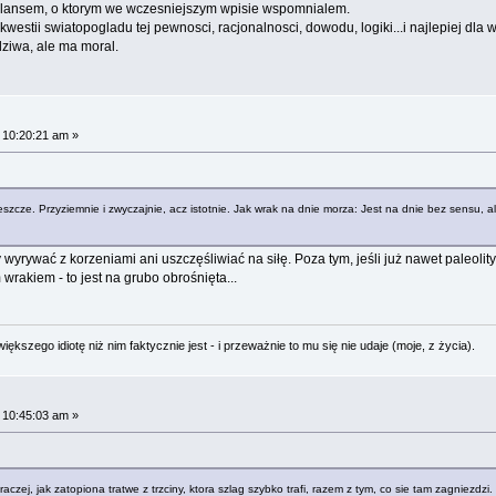
 bilansem, o ktorym we wczesniejszym wpisie wspomnialem.
estii swiatopogladu tej pewnosci, racjonalnosci, dowodu, logiki...i najlepiej dla w
dziwa, ale ma moral.
 10:20:21 am »
jeszcze. Przyziemnie i zwyczajnie, acz istotnie. Jak wrak na dnie morza: Jest na dnie bez sensu, al
 wyrywać z korzeniami ani uszczęśliwiać na siłę. Poza tym, jeśli już nawet paleolit
ym wrakiem - to jest na grubo obrośnięta...
ększego idiotę niż nim faktycznie jest - i przeważnie to mu się nie udaje (moje, z życia).
 10:45:03 am »
czej, jak zatopiona tratwe z trzciny, ktora szlag szybko trafi, razem z tym, co sie tam zagniezdzi.