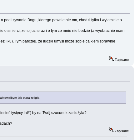
e o podlizywanie Bogu, ktorego pewnie nie ma, chodzi tylko i wylacznie o
 o smierci, ze to juz teraz i o tym ze mnie nie bedzie (a wyobraznie mam
bez liku). Tym bardziej, ze ludzki umysl moze sobie calkiem sprawnie
Zapisane
aktowalbym jak stara religie.
iesieć tysięcy lat!") by na Twój szacunek zasłużyła?
sadach?
Zapisane