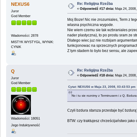
Re: Religijna Rzeźba
NEXUS6
«
Odpowiedź #17 dnia:
Maja 24, 2008,
Juror
God Member
Moj Boze! Nic nie zrozumiales, Term z teg
wlasna psychiczna wygode.
Nie wiem czemu sie tak wzbraniales przed 
nader plastyczna), to po prostu sram ze str
Wiadomości: 2878
Dlatego wiec juz nie rozbijam argumentami
MISTYK WYSTYGŁ, WYNIK:
funkcjonowac na sprzecznych programach
CYNIK
Z tym stadem to bylo bez sensu, ale zape
Re: Religijna Rzeźba
Q
«
Odpowiedź #18 dnia:
Maja 24, 2008,
Juror
God Member
Cytat: NEXUS6 w Maja 23, 2008, 03:43:53 pm
No i tu sie roznimy z Terminusem i z Q. Bzdura 
Czyli bzdura starsza przestaje być bzdurą?
Wiadomości: 18051
BTW: czy traktujesz chrześcijaństwo jako 
Jego Induktywność