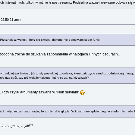
 i nieważnych, tylko my różnie je postrzegamy. Podział na ważne i nieważne odbywa się 
 02:50:21 am »
Przyznajesz wprost - boję się śmierci, dlatego nie odmawiam sobie furtki.
na, podobna trochę do szukania zapomnienia w nałogach i innych bzdurach...
by bardziej (po śmierci, jak to się postuluje) człowieka, które całe życie szedł z podniesioną gło
e napisać), czy też wolałby takiego, który pełzał na klęczkach?
g. I czy czytał argumenty zawarte w "Non serviam"
.
i... więc może masz i rację, że to nie takie głupie. W końcu tam, gdzie biegnie stado, nie może b
nie mogą się mylić"
?