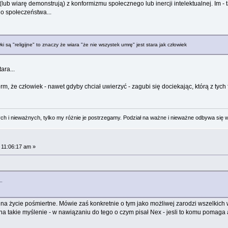
(lub wiarę demonstrują) z konformizmu społecznego lub inercji intelektualnej. Im - t
go społeczeństwa...
i są "religijne" to znaczy że wiara "że nie wszystek umrę" jest stara jak człowiek
ara...
rm, że człowiek - nawet gdyby chciał uwierzyć - zagubi się dociekając, którą z tych 
 i nieważnych, tylko my różnie je postrzegamy. Podział na ważne i nieważne odbywa się 
 11:06:17 am »
..
ą na życie pośmiertne. Mówie zaś konkretnie o tym jako możliwej zarodzi wszelkich
a takie myślenie - w nawiązaniu do tego o czym pisał Nex - jesli to komu pomaga a