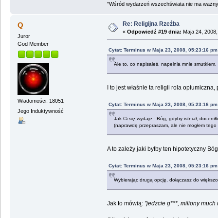
"Wśród wydarzeń wszechświata nie ma ważnych
Re: Religijna Rzeźba
Q
«
Odpowiedź #19 dnia:
Maja 24, 2008,
Juror
God Member
Cytat: Terminus w Maja 23, 2008, 05:23:16 pm
Ale to, co napisałeś, napełnia mnie smutkiem. 
I to jest właśnie ta religii rola opiumicz
Wiadomości: 18051
Cytat: Terminus w Maja 23, 2008, 05:23:16 pm
Jego Induktywność
Jak Ci się wydaje - Bóg, gdyby istniał, docenił
(naprawdę przepraszam, ale nie mogłem tego ni
A to zależy jaki byłby ten hipotetyczny Bó
Cytat: Terminus w Maja 23, 2008, 05:23:16 pm
Wybierając drugą opcję, dołączasz do większośc
Jak to mówią:
"jedzcie g***, miliony much 