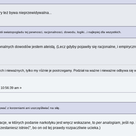
ry też bywa nieprzewidywalna...
 swiatopogladu tej pewnosci, racjonalnosci, dowodu, logiki...i najlepiej dla wszystkich.
acjonalnych dowodów jestem ateistą. (Lecz gdyby pojawiły się racjonalne, i empirycz
 i nieważnych, tylko my różnie je postrzegamy. Podział na ważne i nieważne odbywa się 
 10:56:39 am »
ywać z korzeniami ani uszczęśliwiać na siłę.
tuacje, w których podanie narkotyku jest wręcz wskazane, to
per analogiam
, jeśli n
rzestaniesz istnieć", bo on od tej prawdy rozpaczliwie ucieka.)