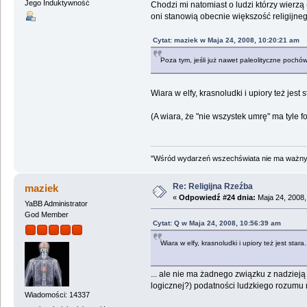
Jego Induktywność
Chodzi mi natomiast o ludzi którzy wierzą 
oni stanowią obecnie większość religijne
Cytat: maziek w Maja 24, 2008, 10:20:21 am
Poza tym, jeśli już nawet paleolityczne pochówk
Wiara w elfy, krasnoludki i upiory też jest st
(A wiara, że "nie wszystek umrę" ma tyle fo
"Wśród wydarzeń wszechświata nie ma ważnych
Re: Religijna Rzeźba
maziek
«
Odpowiedź #24 dnia:
Maja 24, 2008,
YaBB Administrator
God Member
Cytat: Q w Maja 24, 2008, 10:56:39 am
Wiara w elfy, krasnoludki i upiory też jest stara.
... ale nie ma żadnego związku z nadziej
logicznej?) podatności ludzkiego rozumu n
Wiadomości: 14337