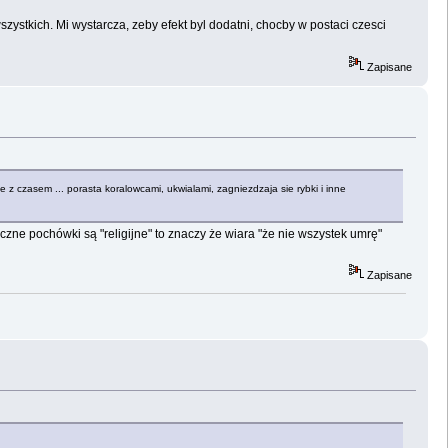
szystkich. Mi wystarcza, zeby efekt byl dodatni, chocby w postaci czesci
Zapisane
e z czasem ... porasta koralowcami, ukwialami, zagniezdzaja sie rybki i inne
yczne pochówki są "religijne" to znaczy że wiara "że nie wszystek umrę"
Zapisane