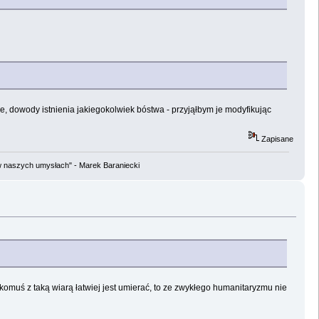
ne, dowody istnienia jakiegokolwiek bóstwa - przyjąłbym je modyfikując
Zapisane
w naszych umysłach" - Marek Baraniecki
p. komuś z taką wiarą łatwiej jest umierać, to ze zwykłego humanitaryzmu nie