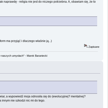
ak naprawdę - religia nie jest do niczego potrzebna. A, obawiam się, że to
form ma przyjąć i dlaczego właśnie ją...)
Zapisane
w naszych umysłach" - Marek Baraniecki
 wiar, a wypowiedź moja odnosiła się do (ewolucyjnej? mentalnej?
 innym nie szkodzi nic mi do tego.