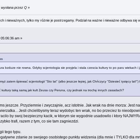
m wysłana przez Q
»
 i nieważnych, tylko my różnie je postrzegamy. Podział na ważne i nieważne odbywa się 
 05:06:36 am »
pm
ra bzduze nie rowna. Gdyby scjentologia sie przyjela i stala czescia kultury to po paru wiekach i ja
yż zatem śpiewać scjentologii "Sto lat" (albo jeszcze lepiej, jak Chńczycy "Dziesieć tysięcy lat!"
ć kultury taką samą jak kult Zeusa czy Peruna, czy jednak na trochę innych zasadach?
yms jeszcze. Przyziemnie i zwyczajnie, acz istotnie. Jak wrak na dnie morza: Jest n
wierzatka... Jesli chcielibysmy teraz wydobyc ten wrak, no bo przeciez to nieodpowi
stracilo by swoj bezpieczny kacik, w ktorym sie wygodnie usadowilo i ktory NAJWY
szybko trafi, razem z tym, co sie tam zagniezdzi.
gii tego typu.
negatywne zdanie ze swojego osobistego punktu widzenia (dla mnie i TYLKO dla mnie