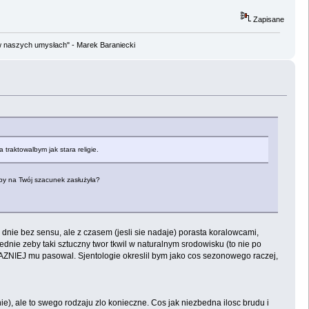
Zapisane
w naszych umysłach" - Marek Baraniecki
 traktowalbym jak stara religie.
) by na Twój szacunek zasłużyła?
a dnie bez sensu, ale z czasem (jesli sie nadaje) porasta koralowcami,
ednie zeby taki sztuczny twor tkwil w naturalnym srodowisku (to nie po
RAZNIEJ mu pasowal. Sjentologie okreslil bym jako cos sezonowego raczej,
), ale to swego rodzaju zlo konieczne. Cos jak niezbedna ilosc brudu i