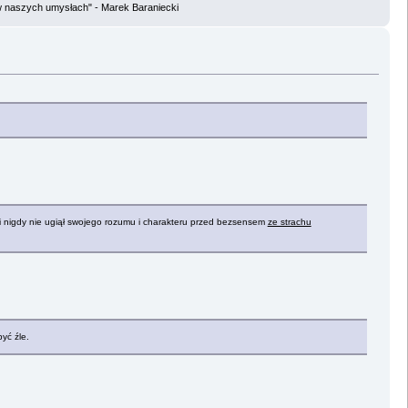
w naszych umysłach" - Marek Baraniecki
wą, i nigdy nie ugiął swojego rozumu i charakteru przed bezsensem
ze strachu
yć źle.