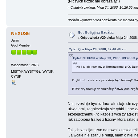
(Niczyich uczuć nie obrażając.)
«
Ostatnia zmiana: Maja 24, 2008, 10:26:55 a
"Wśród wydarzeń wszechświata nie ma ważnych
Re: Religijna Rzeźba
NEXUS6
«
Odpowiedź #20 dnia:
Maja 24, 2008,
Juror
God Member
Cytat: Q w Maja 24, 2008, 02:46:40 am
Cytat: NEXUS6 w Maja 23, 2008, 03:43:53 
Wiadomości: 2878
No i tu sie roznimy z Terminusem i z Q. Bzdu
MISTYK WYSTYGŁ, WYNIK:
CYNIK
Czyli bzdura starsza przestaje być bzdurą? Mam
BTW: czy traktujesz chrześcijaństwo jako częś
Nie przestaje byc bzdura, ale staje sie cz
ukwialami, zagniezdzaja sie rybki i inne z
ekologicznemu), to kazde z tych zyjatek 
jak zatopiona tratwe z trzciny, ktora szlag 
Tak, chrzescijanstwo na rowni z reszta reli
Ja wcale nie szanuje religi, mam o niej 