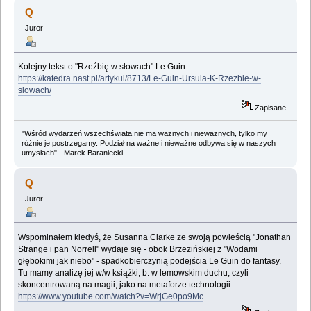
Guin (Przeczytany 387345 razy)
Q
Juror
Kolejny tekst o "Rzeźbię w słowach" Le Guin:
https://katedra.nast.pl/artykul/8713/Le-Guin-Ursula-K-Rzezbie-w-
slowach/
Zapisane
"Wśród wydarzeń wszechświata nie ma ważnych i nieważnych, tylko my
różnie je postrzegamy. Podział na ważne i nieważne odbywa się w naszych
umysłach" - Marek Baraniecki
Q
Juror
Wspominałem kiedyś, że Susanna Clarke ze swoją powieścią "Jonathan
Strange i pan Norrell" wydaje się - obok Brzezińskiej z "Wodami
głębokimi jak niebo" - spadkobierczynią podejścia Le Guin do fantasy.
Tu mamy analizę jej w/w książki, b. w lemowskim duchu, czyli
skoncentrowaną na magii, jako na metaforze technologii:
https://www.youtube.com/watch?v=WrjGe0po9Mc