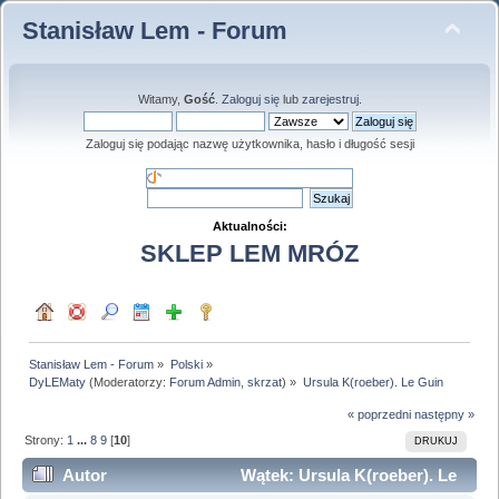
Stanisław Lem - Forum
Witamy,
Gość
.
Zaloguj się
lub
zarejestruj
.
Zaloguj się podając nazwę użytkownika, hasło i długość sesji
Aktualności:
SKLEP LEM MRÓZ
Stanisław Lem - Forum
»
Polski
»
DyLEMaty
(Moderatorzy:
Forum Admin
,
skrzat
) »
Ursula K(roeber). Le Guin
« poprzedni
następny »
Strony:
1
...
8
9
[
10
]
DRUKUJ
Autor
Wątek: Ursula K(roeber). Le