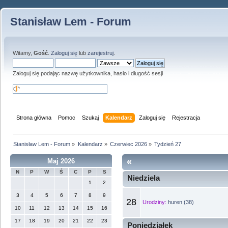
Stanisław Lem - Forum
Witamy,
Gość
.
Zaloguj się
lub
zarejestruj
.
Zaloguj się podając nazwę użytkownika, hasło i długość sesji
Strona główna
Pomoc
Szukaj
Kalendarz
Zaloguj się
Rejestracja
Stanisław Lem - Forum
»
Kalendarz
»
Czerwiec 2026
»
Tydzień 27
«
Maj 2026
N
P
W
Ś
C
P
S
Niedziela
1
2
3
4
5
6
7
8
9
28
Urodziny:
huren (38)
10
11
12
13
14
15
16
17
18
19
20
21
22
23
Poniedziałek