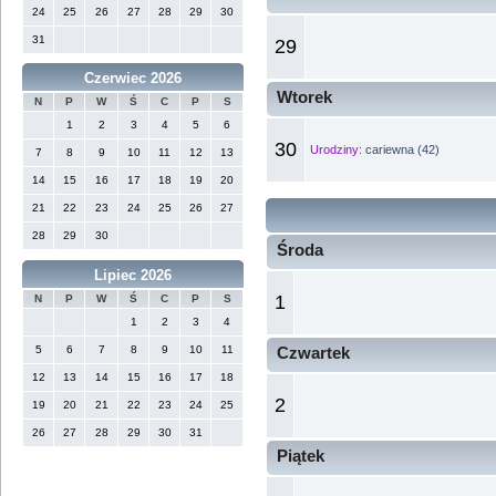
24
25
26
27
28
29
30
31
29
Czerwiec 2026
Wtorek
N
P
W
Ś
C
P
S
1
2
3
4
5
6
30
Urodziny:
cariewna (42)
7
8
9
10
11
12
13
14
15
16
17
18
19
20
21
22
23
24
25
26
27
28
29
30
Środa
Lipiec 2026
1
N
P
W
Ś
C
P
S
1
2
3
4
5
6
7
8
9
10
11
Czwartek
12
13
14
15
16
17
18
2
19
20
21
22
23
24
25
26
27
28
29
30
31
Piątek