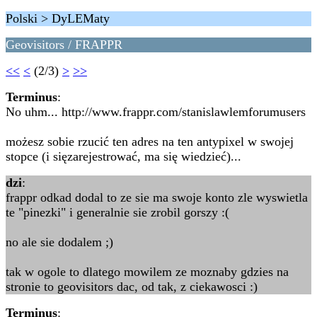
Polski > DyLEMaty
Geovisitors / FRAPPR
<<
<
(2/3)
>
>>
Terminus
:
No uhm... http://www.frappr.com/stanislawlemforumusers
możesz sobie rzucić ten adres na ten antypixel w swojej
stopce (i sięzarejestrować, ma się wiedzieć)...
dzi
:
frappr odkad dodal to ze sie ma swoje konto zle wyswietla
te "pinezki" i generalnie sie zrobil gorszy :(
no ale sie dodalem ;)
tak w ogole to dlatego mowilem ze moznaby gdzies na
stronie to geovisitors dac, od tak, z ciekawosci :)
Terminus
: