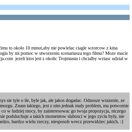
fimu to okolo 10 minut,aby nie powielac ciagle wzorcow z kina
ogla by mi pomoc w stworzeniu scenariusza tego filmu? Moze macie
.com jezeli ktos jest z okolic Trojmiasta i chcialby wziasc udzial w
 sie tyle o ile, byle jak, ale jakos dogadac. Odnosze wrazenie, ze
mozgu. Znam takiego, jest z nim jednak maly problem, ma potwornie
ie co w ludziej mocy, by zainteresowac go twoja propozycja, niczego
 nie podsluchuje a takich momentow slabosci w jego zyciu byly, nie
rdzo, bardzo wielu rzeczy, niesposob wrecz przewidziec jakich. :}