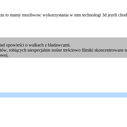
ktu to mamy mozliwosc wykorzystania w nim technologi 3d jezeli chodzi
kład opowieści o walkach z bladawcami.
ów, robiących niespecjalnie nośne treściowo filmiki skoncentrowane na
owej.