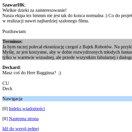
SzawarHK
:
Wielkie dzieki za zainteresowanie!
Nasza ekipa tez hmmm nie jest tak do konca normalna :) Co do proje
w realizacji nawet najbardziej szalonego filmu.
Pozdrawiam
Terminus
:
Ja bym raczej polecał ekranizację czegoś z Bajek Robotów. Na przy
Myślę, ze jest korzystne, aby w dobie rozwydrzonych młodych fantast
tylko w warstwie wizualnej, ale przede wszystkim fabularnej i dialog
Deckard
:
Masz coś do Herr Bagginsa? ;)
CU
Deck
Nawigacja
[0]
Indeks wiadomości
[#]
Następna strona
Idź do wersji pełnej