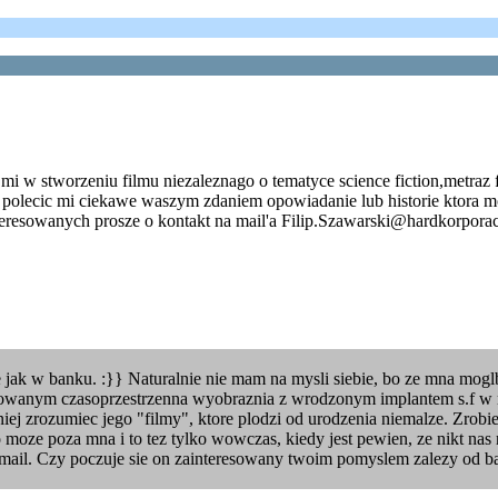
 w stworzeniu filmu niezaleznago o tematyce science fiction,metraz 
olecic mi ciekawe waszym zdaniem opowiadanie lub historie ktora m
eresowanych prosze o kontakt na mail'a Filip.Szawarski@hardkorporacja
ak w banku. :}} Naturalnie nie mam na mysli siebie, bo ze mna moglbys
lizowanym czasoprzestrzenna wyobraznia z wrodzonym implantem s.f w 
udniej zrozumiec jego "filmy", ktore plodzi od urodzenia niemalze. Zrob
o moze poza mna i to tez tylko wowczas, kiedy jest pewien, ze nikt nas
-mail. Czy poczuje sie on zainteresowany twoim pomyslem zalezy od ba