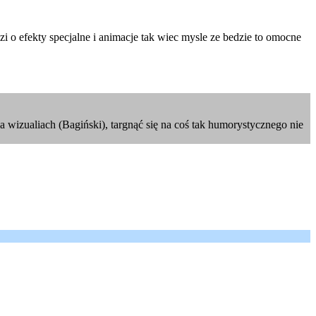
 o efekty specjalne i animacje tak wiec mysle ze bedzie to omocne
 wizualiach (Bagiński), targnąć się na coś tak humorystycznego nie