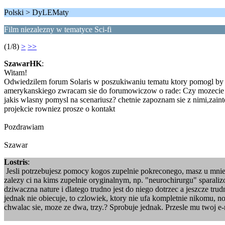
Polski > DyLEMaty
Film niezalezny w tematyce Sci-fi
(1/8)
>
>>
SzawarHK
:
Witam!
Odwiedzilem forum Solaris w poszukiwaniu tematu ktory pomogl by mi
amerykanskiego zwracam sie do forumowiczow o rade: Czy mozecie p
jakis wlasny pomysl na scenariusz? chetnie zapoznam sie z nimi,zaint
projekcie rowniez prosze o kontakt
Pozdrawiam
Szawar
Lostris
:
Jesli potrzebujesz pomocy kogos zupelnie pokreconego, masz u mnie j
zalezy ci na kims zupelnie oryginalnym, np. "neurochirurgu" spara
dziwaczna nature i dlatego trudno jest do niego dotrzec a jeszcze tr
jednak nie obiecuje, to czlowiek, ktory nie ufa kompletnie nikomu, n
chwalac sie, moze ze dwa, trzy.? Sprobuje jednak. Przesle mu twoj e