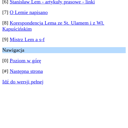
[6]
Stanisław Lem - artykuły prasowe - linki
[7]
O Lemie napisano
[8]
Korespondencja Lema ze St. Ulamem i z Wł.
Kapuścińskim
[9]
Mistrz Lem a s-f
Nawigacja
[0]
Poziom w górę
[#]
Następna strona
Idź do wersji pełnej