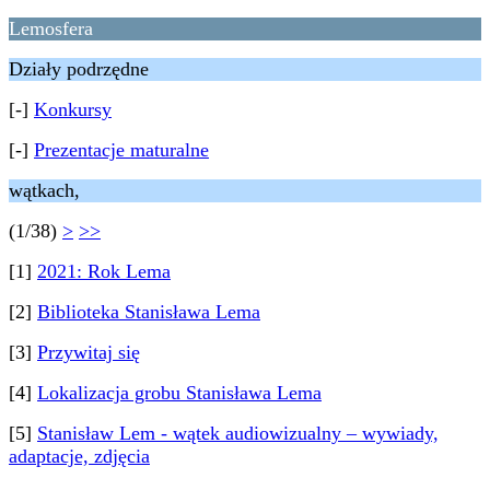
Lemosfera
Działy podrzędne
[-]
Konkursy
[-]
Prezentacje maturalne
wątkach,
(1/38)
>
>>
[1]
2021: Rok Lema
[2]
Biblioteka Stanisława Lema
[3]
Przywitaj się
[4]
Lokalizacja grobu Stanisława Lema
[5]
Stanisław Lem - wątek audiowizualny – wywiady,
adaptacje, zdjęcia