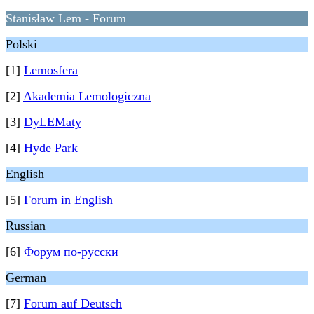
Stanisław Lem - Forum
Polski
[1]
Lemosfera
[2]
Akademia Lemologiczna
[3]
DyLEMaty
[4]
Hyde Park
English
[5]
Forum in English
Russian
[6]
Форум по-русски
German
[7]
Forum auf Deutsch