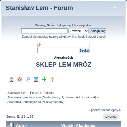
Stanisław Lem - Forum
Witamy,
Gość
.
Zaloguj się
lub
zarejestruj
.
Zaloguj się podając nazwę użytkownika, hasło i długość sesji
Aktualności:
SKLEP LEM MRÓZ
Stanisław Lem - Forum
»
Polski
»
Akademia Lemologiczna
(Moderatorzy:
Q
,
Forum Admin
,
skrzat
) »
Akademia Lemologiczna [Niezwyciężony]
« poprzedni
następny »
Strony: [
1
]
2
3
...
15
DRUKUJ
Autor
Wątek: Akademia