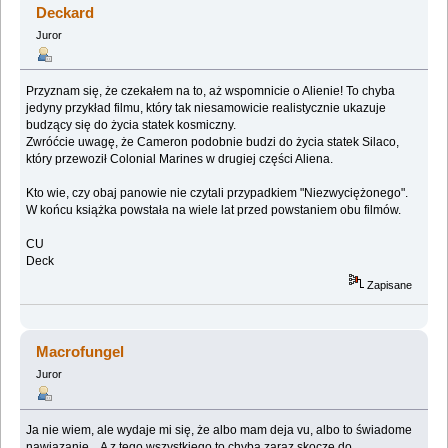
Deckard
Juror
Przyznam się, że czekałem na to, aż wspomnicie o Alienie! To chyba
jedyny przykład filmu, który tak niesamowicie realistycznie ukazuje
budzący się do życia statek kosmiczny.
Zwróćcie uwagę, że Cameron podobnie budzi do życia statek Silaco,
który przewoził Colonial Marines w drugiej części Aliena.
Kto wie, czy obaj panowie nie czytali przypadkiem "Niezwyciężonego".
W końcu książka powstała na wiele lat przed powstaniem obu filmów.
CU
Deck
Zapisane
Macrofungel
Juror
Ja nie wiem, ale wydaje mi się, że albo mam deja vu, albo to świadome
nawiązanie... A z tego wszystkiego to chyba zaraz skoczę do