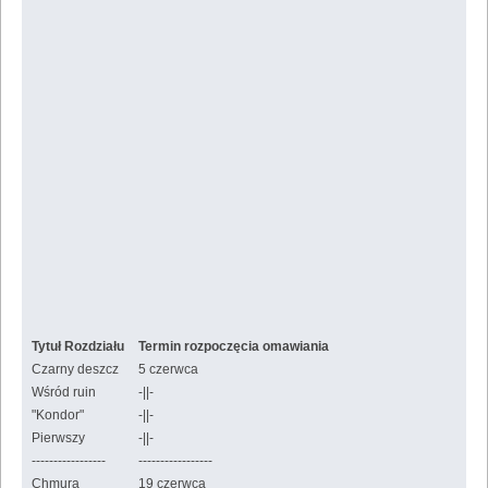
Tytuł Rozdziału
Termin rozpoczęcia omawiania
Czarny deszcz
5 czerwca
Wśród ruin
-||-
"Kondor"
-||-
Pierwszy
-||-
-----------------
-----------------
Chmura
19 czerwca