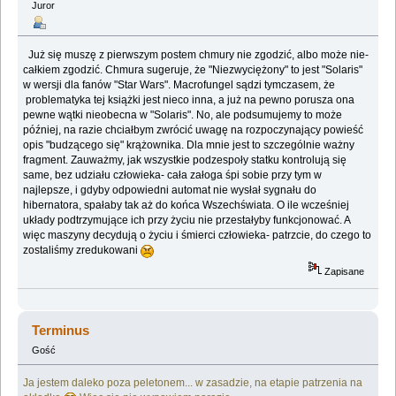
Juror
Już się muszę z pierwszym postem chmury nie zgodzić, albo może nie-
całkiem zgodzić. Chmura sugeruje, że "Niezwyciężony" to jest "Solaris"
w wersji dla fanów "Star Wars". Macrofungel sądzi tymczasem, że
problematyka tej książki jest nieco inna, a już na pewno porusza ona
pewne wątki nieobecna w "Solaris". No, ale podsumujemy to może
później, na razie chciałbym zwrócić uwagę na rozpoczynający powieść
opis "budzącego się" krążownika. Dla mnie jest to szczególnie ważny
fragment. Zauważmy, jak wszystkie podzespoły statku kontrolują się
same, bez udziału człowieka- cała załoga śpi sobie przy tym w
najlepsze, i gdyby odpowiedni automat nie wysłał sygnału do
hibernatora, spałaby tak aż do końca Wszechświata. O ile wcześniej
układy podtrzymujące ich przy życiu nie przestałyby funkcjonować. A
więc maszyny decydują o życiu i śmierci człowieka- patrzcie, do czego to
zostaliśmy zredukowani
Zapisane
Terminus
Gość
Ja jestem daleko poza peletonem... w zasadzie, na etapie patrzenia na