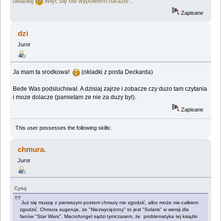
okładkę
Więc się nie wypowiem narazie...
Zapisane
dzi
Juror
Ja mam ta srodkowa!
(okladki z posta Deckarda)
Bede Was podsluchiwal. A dzisiaj zajrze i zobacze czy duzo tam czytania
i moze dolacze (pamietam ze nie za duzy byl).
Zapisane
This user possesses the following skills:
chmura.
Juror
Cytuj
Już się muszę z pierwszym postem chmury nie zgodzić, albo może nie-całkiem
zgodzić. Chmura sugeruje, że "Niezwyciężony" to jest "Solaris" w wersji dla
fanów "Star Wars". Macrofungel sądzi tymczasem, że problematyka tej książki