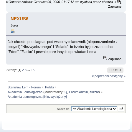
«
Ostatnia zmiana: Czerwca 06, 2006, 01:17:12 am wysłana przez chmura.
»
Zapisane
NEXUS6
Juror
Jak chcecie podciagnac pod wspolny mianownik (nieporozumienie z
obcymi) "Niezwyciezonego" i "Solaris", to trzeba by jeszcze dodac
"Eden", "Fiasko" i pewnie pare innych opowiadan Lema.
Zapisane
Strony: [
1
]
2
3
...
15
DRUKUJ
« poprzedni
następny »
Stanisław Lem - Forum
»
Polski
»
Akademia Lemologiczna
(Moderatorzy:
Q
,
Forum Admin
,
skrzat
) »
Akademia Lemologiczna [Niezwyciężony]
Skocz do: