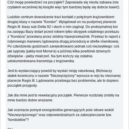
Cóż mogę powiedzieć na początek? Zapowiada się niezła zabawa (nie
czytałem wcześniej tej książki więc tym bardziej będę się dobrze bawić).
Ludzkie centrum dowodzenie traci kontakt z potężnym krążownikiem
drugiej klasy o nazwie "Kondor". Wylądował on na pustynnej planecie
Regis III klasy sub-Delta 92 i słuch o nim zaginął. Do proksymalnej boi
na zasięgu Bazy dotarł przed rokiem tylko strzępek ostatniego przekazu
z "Kondora" przesłany przez siódmy hiperprzekaźnik. Przekaz to raport z
rutynowego manewru lądowania drugą procedurą w strefie równikowej.
Po czterdziestu godzinach zarejestrowano jednak coś niezwykłego: coś
jak sygnały (jakby kod Morse'a) a później kilka powtórek dziwnych
dźwięków - jakby miałczeń. Na tym kończy się ostatnia
udokumentowana transmisja z krążownika.
Jest to wystarczający powód by wysłać misję ratunkową. Bliźniaczy
statek kosmiczny o nazwie "Niezwyciężony" wyrusza w rejs ku nieznanej
planecie Regis III. Lądowanie przebiega bez problemów, ale to dopiero
początek przygody.
Jak dla mnie jest to rewelacyjny początek. Pierwsze rozdziały zrobiły na
mnie bardzo dobre wrażanie.
Jak oceniacie pomysł energobotów generujących pole siłowe wokół
"Niezwyciężonego" oraz odpowiedzialnych za zabezpieczanie tzw.
"konduktów"?