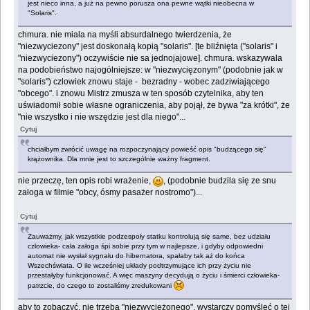
jest nieco inna, a już na pewno porusza ona pewne wątki nieobecna w
"Solaris".
chmura. nie miala na myśli absurdalnego twierdzenia, że
"niezwyciezony" jest doskonałą kopią "solaris". [te bliźnięta ("solaris" i
"niezwyciezony") oczywiście nie sa jednojajowe]. chmura. wskazywala
na podobieństwo najogólniejsze: w "niezwycięzonym" (podobnie jak w
"solaris") czlowiek znowu staje - bezradny - wobec zadziwiającego
"obcego". i znowu Mistrz zmusza w ten sposób czytelnika, aby ten
uświadomił sobie własne ograniczenia, aby pojął, że bywa "za krótki", że
"nie wszystko i nie wszędzie jest dla niego"...
Cytuj
chciałbym zwrócić uwagę na rozpoczynający powieść opis "budzącego się"
krążownika. Dla mnie jest to szczególnie ważny fragment.
nie przeczę, ten opis robi wrażenie,
, (podobnie budzila się ze snu
załoga w filmie "obcy, ósmy pasażer nostromo")...
Cytuj
Zauważmy, jak wszystkie podzespoły statku kontrolują się same, bez udziału
człowieka- cała załoga śpi sobie przy tym w najlepsze, i gdyby odpowiedni
automat nie wysłał sygnału do hibernatora, spałaby tak aż do końca
Wszechświata. O ile wcześniej układy podtrzymujące ich przy życiu nie
przestałyby funkcjonować. A więc maszyny decydują o życiu i śmierci człowieka-
patrzcie, do czego to zostaliśmy zredukowani
aby to zobaczyć, nie trzeba "niezwyciężonego". wystarczy pomyśleć o tej