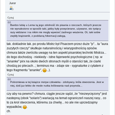
Juror
Cytuj
Bardzo lubię u Lema tą jego zdolność do pisania o rzeczach, których jeszcze
nie wynaleziono w sposób taki, jakby były powycierane, używane, sto tysięcy
razy widziane i na nikim nie mogły wywrzeć żadnego wrażenia. Ot, taki sobie
zwykły krążownik, z poddaną hibernacji załogą.
tak. dokladnie tak. po prostu Mistrz był Pisarzem przez duże "p"... ta "aura
zuzytych rzeczy" skutkuje naturalnością i wiarygodnością opisów.
chmura także zwróciła uwagę na ten aspekt pisarskiej techniki Mistrza...
do tego dochodzą - niekiedy - istne fajerwerki psychologiczne ( np. w
"ananke" pirx na około dwóch stronach myśli o starości tak, że ciarki
chodzą po plecach...; terminus ma - zdaje sie - sygnaturke z cytatem z
tego fragmentu "ananke",
...).
Cytuj
Pobrzmiewa w tej książce motyw człowieka - zdobywcy, króla stworzenia. Jest w
niej, dziś juz lekko de mode nutka królowania nad przyroda...
czy aby na pewno? chmura. ciągle jescze sądzi, że "niezwycięzony" jest
nastepną (obok "solaris") wariacją na temat ograniczeń naszej rasy... co
to za krol stworzenia, któremu za chwilę... no ale nie uprzedzajmy
wypadków,
.
ch.