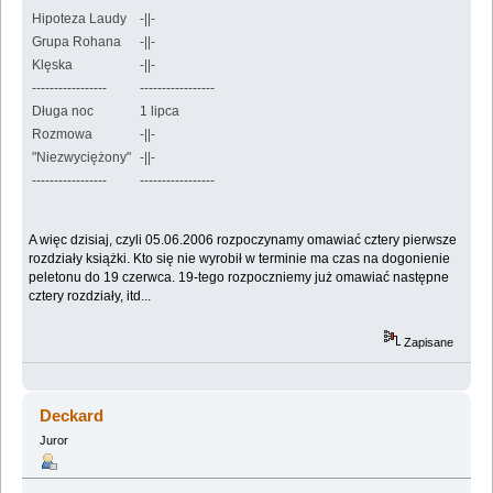
Hipoteza Laudy
-||-
Grupa Rohana
-||-
Klęska
-||-
-----------------
-----------------
Długa noc
1 lipca
Rozmowa
-||-
"Niezwyciężony"
-||-
-----------------
-----------------
A więc dzisiaj, czyli 05.06.2006 rozpoczynamy omawiać cztery pierwsze
rozdziały książki. Kto się nie wyrobił w terminie ma czas na dogonienie
peletonu do 19 czerwca. 19-tego rozpoczniemy już omawiać następne
cztery rozdziały, itd...
Zapisane
Deckard
Juror