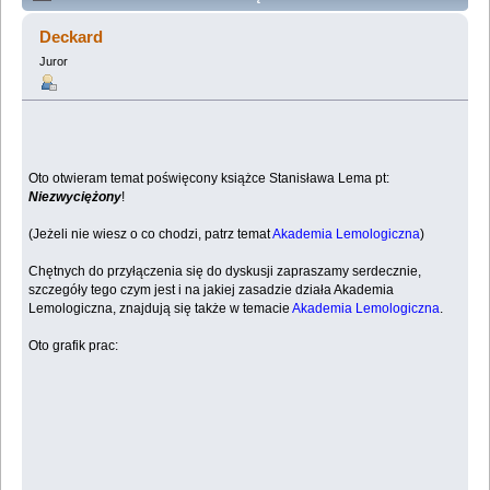
Lemologiczna [Niezwyciężony] (Przeczytany 444447
Deckard
razy)
Juror
Oto otwieram temat poświęcony książce Stanisława Lema pt:
Niezwyciężony
!
(Jeżeli nie wiesz o co chodzi, patrz temat
Akademia Lemologiczna
)
Chętnych do przyłączenia się do dyskusji zapraszamy serdecznie,
szczegóły tego czym jest i na jakiej zasadzie działa Akademia
Lemologiczna, znajdują się także w temacie
Akademia Lemologiczna
.
Oto grafik prac: