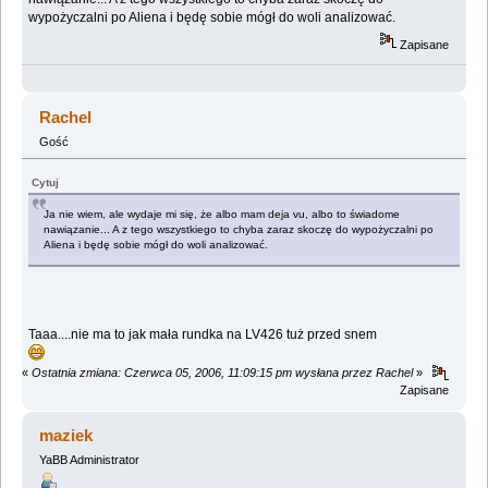
wypożyczalni po Aliena i będę sobie mógł do woli analizować.
Zapisane
Rachel
Gość
Cytuj
Ja nie wiem, ale wydaje mi się, że albo mam deja vu, albo to świadome
nawiązanie... A z tego wszystkiego to chyba zaraz skoczę do wypożyczalni po
Aliena i będę sobie mógł do woli analizować.
Taaa....nie ma to jak mała rundka na LV426 tuż przed snem
«
Ostatnia zmiana: Czerwca 05, 2006, 11:09:15 pm wysłana przez Rachel
»
Zapisane
maziek
YaBB Administrator