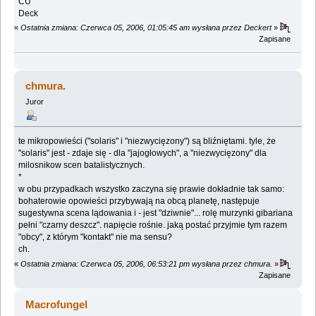
CU
Deck
«
Ostatnia zmiana: Czerwca 05, 2006, 01:05:45 am wysłana przez Deckert
»
Zapisane
chmura.
Juror
te mikropowieści ("solaris" i "niezwycięzony") są bliźniętami. tyle, że
"solaris" jest - zdaje się - dla "jajogłowych", a "niezwycięzony" dla
milosnikow scen batalistycznych.
*
w obu przypadkach wszystko zaczyna się prawie dokładnie tak samo:
bohaterowie opowieści przybywają na obcą planetę, następuje
sugestywna scena lądowania i - jest "dziwnie"... rolę murzynki gibariana
pełni "czarny deszcz". napięcie rośnie. jaką postać przyjmie tym razem
"obcy", z którym "kontakt" nie ma sensu?
ch.
«
Ostatnia zmiana: Czerwca 05, 2006, 06:53:21 pm wysłana przez chmura.
»
Zapisane
Macrofungel