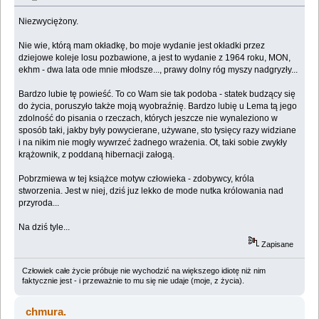
Niezwyciężony.
Nie wie, którą mam okładkę, bo moje wydanie jest okładki przez
dziejowe koleje losu pozbawione, a jest to wydanie z 1964 roku, MON,
ekhm - dwa lata ode mnie młodsze..., prawy dolny róg myszy nadgryzły...
Bardzo lubie tę powieść. To co Wam sie tak podoba - statek budzący się
do życia, poruszyło także moją wyobraźnię. Bardzo lubię u Lema tą jego
zdolność do pisania o rzeczach, których jeszcze nie wynaleziono w
sposób taki, jakby były powycierane, używane, sto tysięcy razy widziane
i na nikim nie mogły wywrzeć żadnego wrażenia. Ot, taki sobie zwykły
krążownik, z poddaną hibernacji załogą.
Pobrzmiewa w tej książce motyw człowieka - zdobywcy, króla
stworzenia. Jest w niej, dziś juz lekko de mode nutka królowania nad
przyroda...
Na dziś tyle...
Zapisane
Człowiek całe życie próbuje nie wychodzić na większego idiotę niż nim
faktycznie jest - i przeważnie to mu się nie udaje (moje, z życia).
chmura.