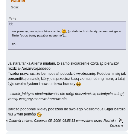
Rachel
Gość
Cytuj
nie przeczę, ten opis robi wrażenie,
, (podobnie budzila się ze snu załoga w
filmie "obcy, ósmy pasażer nostromo")...
ch.
Ja stara fanka Alien'a miałam, to samo skojarzenie czytając pierwszy
rozdział
Niezwyciężonego
Trzeba przyznać, że Lem potrafi pobudzić wyobraźnię. Podoba mi się jak
personifikuje statek, który jest przecież kupą złomu, nothing more, a tutaj
żyje swoim życiem i nawet miewa humory
...statek, jakby w niecierpliwości nie mógł doczekać się ocknięcia załogi,
zaczął wstępny manewr hamowania...
Bardzo podobnie Ridley podszedł do swojego
Nostromo
, a Giger bardzo
mu w tym pomógł
«
Ostatnia zmiana: Czerwca 05, 2006, 08:58:53 pm wysłana przez Rachel
»
Zapisane