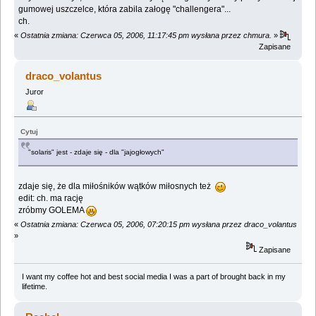
gumowej uszczelce, która zabila załogę "challengera"...
ch.
«
Ostatnia zmiana: Czerwca 05, 2006, 11:17:45 pm wysłana przez chmura.
»
Zapisane
draco_volantus
Juror
Cytuj
"solaris" jest - zdaje się - dla "jajogłowych"
zdaje się, że dla miłośników wątków miłosnych też
edit: ch. ma rację
zróbmy GOLEMA
«
Ostatnia zmiana: Czerwca 05, 2006, 07:20:15 pm wysłana przez draco_volantus
»
Zapisane
I want my coffee hot and best social media I was a part of brought back in my
lifetime.