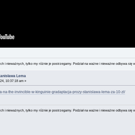
 i nieważnych, tylko my różnie je postrzegamy. Podział na ważne i nieważne odbywa się 
Stanisława Lema
24, 10:37:18 am »
rta-na-the-invincible-w-kinguinie-gradaptacja-prozy-stanislawa-lema-za-10-zl/
 i nieważnych, tylko my różnie je postrzegamy. Podział na ważne i nieważne odbywa się 