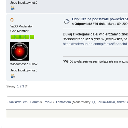
Jego Induktywność
Odp: Gra na podstawie powieści 
Q
«
Odpowiedź #49 dnia:
Marca 09, 2026
YaBB Moderator
God Member
Dukaj z kolegami dalej w gierczany biznes
"Wspomniano też o grze w „lemowskiej” est
https://tradersunion.com/pl/news/financi
"Wśród wydarzeń wszechświata nie ma ważnych
Wiadomości: 18052
Jego Induktywność
Strony:
1
2
3
[
4
]
Stanisław Lem - Forum
»
Polski
»
Lemosfera
(Moderatorzy:
Q
,
Forum Admin
,
skrzat
,