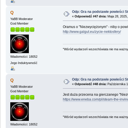
Odp: Gra na podstawie powieści 
Q
«
Odpowiedź #47 dnia:
Maja 28, 2025,
YaBB Moderator
God Member
Oramus o "Niezwyciężonym" - niby o powieś
http://www.galgut.eu/zycie-nektosfery/
"Wśród wydarzeń wszechświata nie ma ważnych
Wiadomości: 18052
Jego Induktywność
Odp: Gra na podstawie powieści 
Q
«
Odpowiedź #48 dnia:
Października 1
YaBB Moderator
God Member
Jest duża przecena na gierczanego "Niez
https://www.eneba.com/pl/steam-the-invin
"Wśród wydarzeń wszechświata nie ma ważnych
Wiadomości: 18052