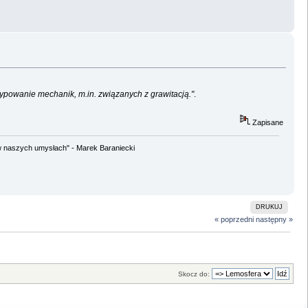
typowanie mechanik, m.in. związanych z grawitacją."
.
Zapisane
w naszych umysłach" - Marek Baraniecki
DRUKUJ
« poprzedni
następny »
Skocz do: