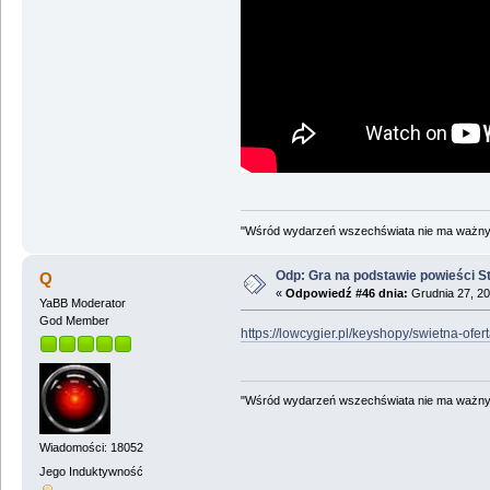
"Wśród wydarzeń wszechświata nie ma ważnych
Odp: Gra na podstawie powieści 
Q
«
Odpowiedź #46 dnia:
Grudnia 27, 20
YaBB Moderator
God Member
https://lowcygier.pl/keyshopy/swietna-ofe
"Wśród wydarzeń wszechświata nie ma ważnych
Wiadomości: 18052
Jego Induktywność