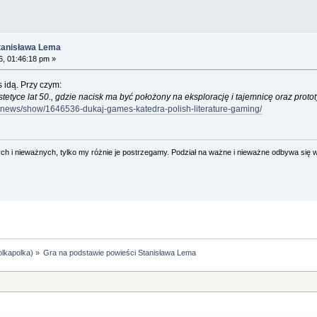
Stanisława Lema
, 01:46:18 pm »
 idą. Przy czym:
etyce lat 50., gdzie nacisk ma być położony na eksplorację i tajemnicę oraz proto
al-news/show/1646536-dukaj-games-katedra-polish-literature-gaming/
 i nieważnych, tylko my różnie je postrzegamy. Podział na ważne i nieważne odbywa się 
olkapolka
) »
Gra na podstawie powieści Stanisława Lema