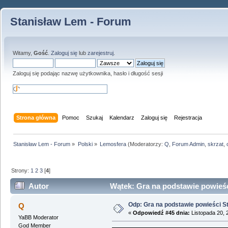
Stanisław Lem - Forum
Witamy,
Gość
.
Zaloguj się
lub
zarejestruj
.
Zaloguj się podając nazwę użytkownika, hasło i długość sesji
Strona główna
Pomoc
Szukaj
Kalendarz
Zaloguj się
Rejestracja
Stanisław Lem - Forum
»
Polski
»
Lemosfera
(Moderatorzy:
Q
,
Forum Admin
,
skrzat
,
Strony:
1
2
3
[
4
]
Autor
Wątek: Gra na podstawie powieśc
Odp: Gra na podstawie powieści 
Q
«
Odpowiedź #45 dnia:
Listopada 20, 
YaBB Moderator
God Member