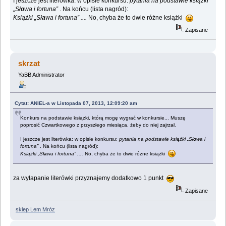
I jeszcze jest literówka: w opisie konkursu:
pytania na podstawie książki
„Sł
o
wa i fortuna”
. Na końcu (lista nagród):
Książki „Sł
a
wa i fortuna” ....
No, chyba że to dwie różne książki
Zapisane
skrzat
YaBB Administrator
Cytat: ANIEL-a w Listopada 07, 2013, 12:09:20 am
Konkurs na podstawie książki, którą mogę wygrać w konkursie... Muszę
poprosić Czwartkowego z przyszłego miesiąca, żeby do niej zajrzał.
I jeszcze jest literówka: w opisie konkursu:
pytania na podstawie książki „Sł
o
wa i
fortuna”
. Na końcu (lista nagród):
Książki „Sł
a
wa i fortuna” ....
No, chyba że to dwie różne książki
za wyłapanie literówki przyznajemy dodatkowo 1 punkt
Zapisane
sklep Lem Mróz