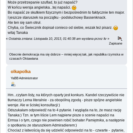
Może przetrzepanie szuflad, to już napaść?
W końcu wersja angielska...tej napaści.
Bo napaść ze skutkiem fizycznym i bezpośrednim to faktycznie ten major.
I jeszcze staruszek na początku - podsłuchowy Bassenknack.
Ale ten się sam otruł.
Chyba, co Świecznik dopisał conieco od siebie, wszak też pisarz.
witaj Tanaka
«
Ostatnia zmiana: Listopada 10, 2013, 01:40:38 am wysłana przez liv
»
Zapisane
Obecnie demokracja ma się dobrze – mniej więcej tak, jak republika rzymska w
czasach Oktawiana
olkapolka
YaBB Administrator
Hm...czytam listy, na których oparty jest konkurs. Kandel rzeczywiście nie
tłumaczy Lema literalnie - za obopólną zgodą - pisze spójne angielskie
wersje. Ale w ścisłej konsultacji:)
Odszukałam odpowiedź na to 4 pytanie. I wygląda na to, że masz rację
Tanaka:) Tzn. w tym liście Lem najpierw pisze o scenie napaści na
Ermsa i o tym, czego nie powinien robić bohater
Pamiętnika
, a następnie
o spotkaniu ze staruszkiem Admiradierem:)
Chociaż z łatwością da się udzielić odpowiedzi na to - czwarte - pytanie,