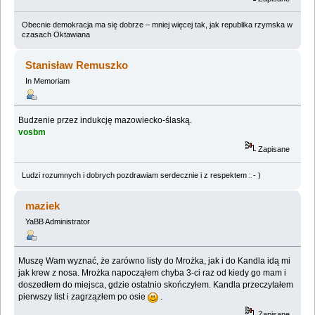
Obecnie demokracja ma się dobrze – mniej więcej tak, jak republika rzymska w
czasach Oktawiana
Stanisław Remuszko
In Memoriam
Budzenie przez indukcję mazowiecko-ślaską.
vosbm
Zapisane
Ludzi rozumnych i dobrych pozdrawiam serdecznie i z respektem : - )
maziek
YaBB Administrator
Muszę Wam wyznać, że zarówno listy do Mrożka, jak i do Kandla idą mi
jak krew z nosa. Mrożka napocząłem chyba 3-ci raz od kiedy go mam i
doszedłem do miejsca, gdzie ostatnio skończyłem. Kandla przeczytałem
pierwszy list i zagrzązłem po osie
.
Zapisane