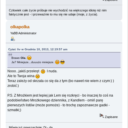
Człowiek całe życie próbuje nie wychodzić na większego idiotę niż nim
faktycznie jest - i przeważnie to mu się nie udaje (moje, z życia).
olkapolka
YaBB Administrator
Cytat: liv w Grudnia 10, 2013, 12:19:57 am
Brawo
Ola.
Ja? Mniejsze...duuużo mniejsze.
Nooo...jakiś przekręt
I nuda.
Ale to Twoja wina
Teraz zależy od skrzata co się da z tym (bo nawet nie wiem z czym:) )
zrobić:)
P.S. Z Mrożkiem jest lepiej jak Lem się rozkręci - bo inaczej to coś na
podobieństwo Mrożkowego dziennika, z Kandlem - omiń parę
pierwszych listów (może pomoże) - to trochę zapoznawcze gadki -
szmatki;)
Zapisane
Mówią już powszechnie: Di - da...