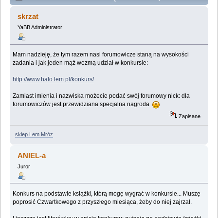
(Przeczytany 25293 razy)
skrzat
YaBB Administrator
Mam nadzieję, że tym razem nasi forumowicze staną na wysokości
zadania i jak jeden mąż wezmą udział w konkursie:
http://www.halo.lem.pl/konkurs/
Zamiast imienia i nazwiska możecie podać swój forumowy nick: dla
forumowiczów jest przewidziana specjalna nagroda
Zapisane
sklep Lem Mróz
ANIEL-a
Juror
Konkurs na podstawie książki, którą mogę wygrać w konkursie... Muszę
poprosić Czwartkowego z przyszłego miesiąca, żeby do niej zajrzał.