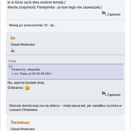
to w liście są to dwa osobne tematy:)
Niezła znajomość
Pamiętnika
- ja bym tego nie zauważyła:)
Zapisane
Mówią już powszechnie: Di - da...
liv
Global Moderator
Cytuj
Posted by: olkapolka
« on: Today at 03:40:56 AM »
No, wprost środek dnia.
Dobranoc
Zapisane
Obecnie demokracja ma się dobrze – mniej więcej tak, jak republika rzymska w
czasach Oktawiana
Terminus
Global Moderator