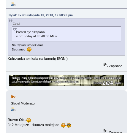
Cytat: liv w Listopada 10, 2013, 12:50:20 pm
Cytuj
Posted by: olkapolka
« on: Today at 03:40:56 AM »
No, wprost środek dnia.
Dobranoc
Koleżanka czekała na kometę ISON:)
Zapisane
liv
Global Moderator
Brawo
Ola.
Ja? Mniejsze...duuużo mniejsze.
Zapisane