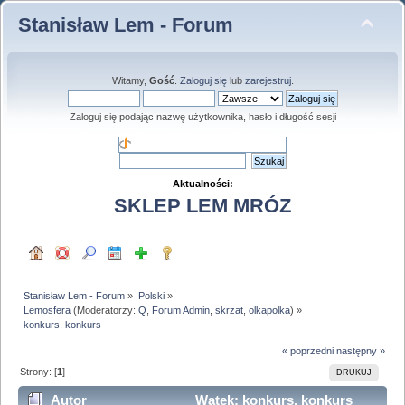
Stanisław Lem - Forum
Witamy,
Gość
.
Zaloguj się
lub
zarejestruj
.
Zaloguj się podając nazwę użytkownika, hasło i długość sesji
Aktualności:
SKLEP LEM MRÓZ
Stanisław Lem - Forum
»
Polski
»
Lemosfera
(Moderatorzy:
Q
,
Forum Admin
,
skrzat
,
olkapolka
) »
konkurs, konkurs
« poprzedni
następny »
Strony: [
1
]
DRUKUJ
Autor
Wątek: konkurs, konkurs