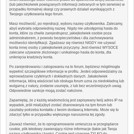
(lub jakichkolwiek powiązanych informacji zebranych w tym serwisie) w
przypadku formalnej skargi czy prawnych działań wynikających z
Twojego użytkowania tego forum.
Masz możliwość, po rejestracji, wyboru nazwy użytkownika. Zalecamy,
abyś wybrał/a odpowiednią nazwę. Nigdy nie udostępniaj hasła do
konta, które za chwile zarejestrujesz, jakiejkolwiek osobie poza
administratorem, z powodu bezpieczeństwa i dla zachowywania
możliwości identyfikacji. Zgadzasz się również NIGDY nie używać
konta innej osoby z jakiejkolwiek przyczyny. Jest również WYSOCE
zalecane używanie złożonego i unikalnego hasła do konta, dla
uniknięcia kradzieży konta.
Po zarejestrowaniu i zalogowaniu na to forum, będziesz mógł/mogła
wypełnić szczegółowe informacje w profilu. Jesteś odpowiedzialny za
wprowadzanie czytelnych i dokładnych danych. Jakakolwiek
informacja, którą właściciel lub obsługa forum uzna za niedokładną lub
wulgarną z natury, zostanie usunięta, z lub bez wcześniejszych uwag.
Odpowiednie sankcje mogą zostać nałożone.
Zapamiętaj, że z każdą wiadomością jest zapisywany twój adres IP na
wypadek, jeśli miał(a)byś zostać zbanowany/a na tym forum lub
zaszłaby potrzeba kontaktu z twoim dostawcą Internetu. Może się to
zdarzyć tylko w przypadku większego naruszenia tej zgody.
Zauważ również, że to oprogramowanie umieszcza w przeglądarce
cookie, plik tekstowy zawierający różne informacje (takie jak Twoja
nazwa użytkownika i hasło). Cookie jest używane TYLKO do