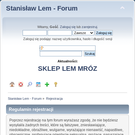
Stanisław Lem - Forum
Witamy,
Gość
.
Zaloguj się
lub
zarejestruj
.
Zaloguj się podając nazwę użytkownika, hasło i długość sesji
Aktualności:
SKLEP LEM MRÓZ
Stanisław Lem - Forum
»
Rejestracja
Regulamin rejestracji
Poprzez rejestrację na tym forum wyrażasz zgodę, że nie będziesz
wysyłał/a żadnych treści, które są fałszywe, zniesławiające,
niedokładne, obraźliwe, wulgarne, wyrażające nienawiść, napastliwe,
obsceniczne, profanujące orientację seksualną, grożące, naruszające