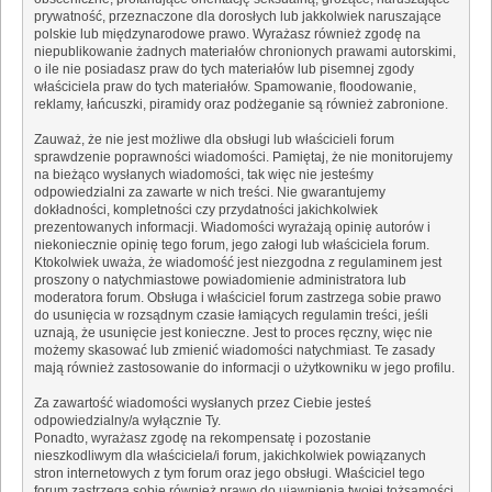
prywatność, przeznaczone dla dorosłych lub jakkolwiek naruszające
polskie lub międzynarodowe prawo. Wyrażasz również zgodę na
niepublikowanie żadnych materiałów chronionych prawami autorskimi,
o ile nie posiadasz praw do tych materiałów lub pisemnej zgody
właściciela praw do tych materiałów. Spamowanie, floodowanie,
reklamy, łańcuszki, piramidy oraz podżeganie są również zabronione.
Zauważ, że nie jest możliwe dla obsługi lub właścicieli forum
sprawdzenie poprawności wiadomości. Pamiętaj, że nie monitorujemy
na bieżąco wysłanych wiadomości, tak więc nie jesteśmy
odpowiedzialni za zawarte w nich treści. Nie gwarantujemy
dokładności, kompletności czy przydatności jakichkolwiek
prezentowanych informacji. Wiadomości wyrażają opinię autorów i
niekoniecznie opinię tego forum, jego załogi lub właściciela forum.
Ktokolwiek uważa, że wiadomość jest niezgodna z regulaminem jest
proszony o natychmiastowe powiadomienie administratora lub
moderatora forum. Obsługa i właściciel forum zastrzega sobie prawo
do usunięcia w rozsądnym czasie łamiących regulamin treści, jeśli
uznają, że usunięcie jest konieczne. Jest to proces ręczny, więc nie
możemy skasować lub zmienić wiadomości natychmiast. Te zasady
mają również zastosowanie do informacji o użytkowniku w jego profilu.
Za zawartość wiadomości wysłanych przez Ciebie jesteś
odpowiedzialny/a wyłącznie Ty.
Ponadto, wyrażasz zgodę na rekompensatę i pozostanie
nieszkodliwym dla właściciela/i forum, jakichkolwiek powiązanych
stron internetowych z tym forum oraz jego obsługi. Właściciel tego
forum zastrzega sobie również prawo do ujawnienia twojej tożsamości