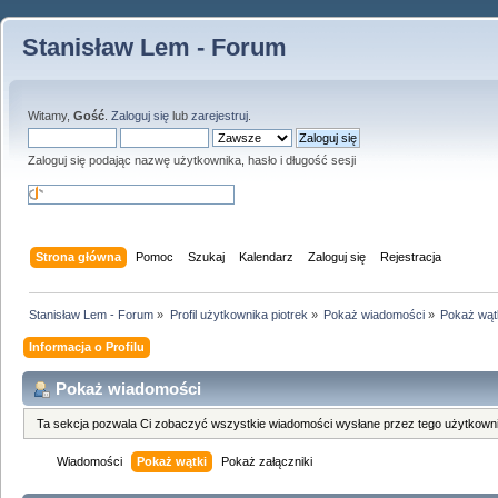
Stanisław Lem - Forum
Witamy,
Gość
.
Zaloguj się
lub
zarejestruj
.
Zaloguj się podając nazwę użytkownika, hasło i długość sesji
Strona główna
Pomoc
Szukaj
Kalendarz
Zaloguj się
Rejestracja
Stanisław Lem - Forum
»
Profil użytkownika piotrek
»
Pokaż wiadomości
»
Pokaż wąt
Informacja o Profilu
Pokaż wiadomości
Ta sekcja pozwala Ci zobaczyć wszystkie wiadomości wysłane przez tego użytkowni
Wiadomości
Pokaż wątki
Pokaż załączniki