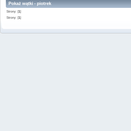
Pokaż wątki - piotrek
Strony: [
1
]
Strony: [
1
]