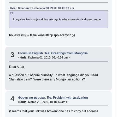
Cytat: Cetarian w Listopada 23, 2010, 01:08:13 am
Pomysł na konkurs jest dobry, ale reguły zdecydowanie nie dopracowane.
bo jesteśmy w fazie konsultacji społecznych ;-)
3
Forum in English
/
Re: Greetings from Mongolia
«
dnia:
Kwietnia 01, 2010, 06:40:34 pm »
Dear Aldar,
a question out of pure curiosity: in what language did you read
Stanislaw Lem? Were there any Mongolian editions?
4
Форум по-русски
/
Re: Problem with activation
«
dnia:
Marca 22, 2010, 10:18:43 am »
it seems that your link was broken: one has to copy full address