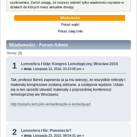
użytkownika. Zwróć uwagę, że możesz widzieć tylko wiadomości wysłane w
działach do których masz aktualnie dostęp.
Wiadomości
Pokaż wątki
Pokaż załączniki
Wiadomości - Forum Admin
Strony: [
1
]
1
Lemosfera
/
Odp: Kongres Lemologiczny, Wrocław 2016
«
dnia:
Listopada 10, 2016, 03:23:06 pm »
Tak, profesor Bereś zapewnia (a ja mu wierzę), że wszystkie referaty i
materiały kongresowe zostaną zebrane, a następnie wydane. Udało
się w ten sposób utrwalić materiały z poprzedniej konferencji
lemologicznej we Wrocławiu:
http://solaris.lem.pl/o-lemie/ksiazki-o-lemie/quart
2
Lemosfera
/
Re: Pomożecie?
«
dnia:
Listopada 23, 2010, 08:54:01 am »