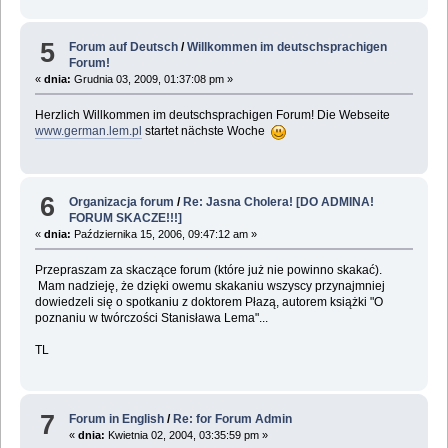
5
Forum auf Deutsch
/
Willkommen im deutschsprachigen
Forum!
«
dnia:
Grudnia 03, 2009, 01:37:08 pm »
Herzlich Willkommen im deutschsprachigen Forum! Die Webseite
www.german.lem.pl
startet nächste Woche
6
Organizacja forum
/
Re: Jasna Cholera! [DO ADMINA!
FORUM SKACZE!!!]
«
dnia:
Października 15, 2006, 09:47:12 am »
Przepraszam za skaczące forum (które już nie powinno skakać).
Mam nadzieję, że dzięki owemu skakaniu wszyscy przynajmniej
dowiedzeli się o spotkaniu z doktorem Płazą, autorem książki "O
poznaniu w twórczości Stanisława Lema"...
TL
7
Forum in English
/
Re: for Forum Admin
«
dnia:
Kwietnia 02, 2004, 03:35:59 pm »