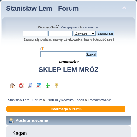
Stanisław Lem - Forum
Witamy,
Gość
.
Zaloguj się
lub
zarejestruj
.
Zaloguj się podając nazwę użytkownika, hasło i długość sesji
Aktualności:
SKLEP LEM MRÓZ
Stanisław Lem - Forum
»
Profil użytkownika Kagan
»
Podsumowanie
Informacja o Profilu
Podsumowanie
Kagan 