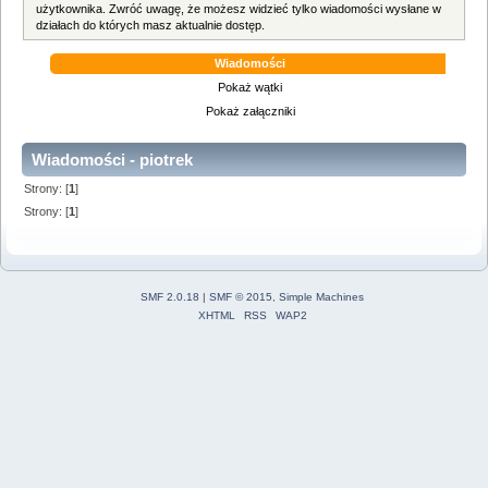
użytkownika. Zwróć uwagę, że możesz widzieć tylko wiadomości wysłane w
działach do których masz aktualnie dostęp.
Wiadomości
Pokaż wątki
Pokaż załączniki
Wiadomości - piotrek
Strony: [
1
]
Strony: [
1
]
SMF 2.0.18
|
SMF © 2015
,
Simple Machines
XHTML
RSS
WAP2