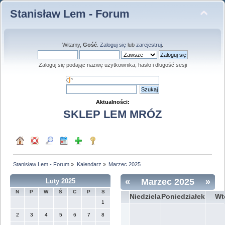
Stanisław Lem - Forum
Witamy,
Gość
.
Zaloguj się
lub
zarejestruj
.
Zaloguj się podając nazwę użytkownika, hasło i długość sesji
Aktualności:
SKLEP LEM MRÓZ
Stanisław Lem - Forum
»
Kalendarz
»
Marzec 2025
«
Marzec 2025
»
Luty 2025
N
P
W
Ś
C
P
S
Niedziela
Poniedziałek
Wt
1
2
3
4
5
6
7
8