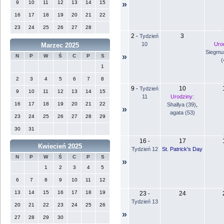
9
10
11
12
13
14
15
»
16
17
18
19
20
21
22
23
24
25
26
27
28
2
3
-
Tydzień
10
Uro
Marzec 2025
Siegmu
»
N
P
W
Ś
C
P
S
(
1
2
3
4
5
6
7
8
9
10
-
Tydzień
9
10
11
12
13
14
15
11
Urodziny:
16
17
18
19
20
21
22
Shallya (39)
,
»
agata (53)
23
24
25
26
27
28
29
30
31
16
17
-
Kwiecień 2025
Tydzień 12
St. Patrick's Day
N
P
W
Ś
C
P
S
»
1
2
3
4
5
6
7
8
9
10
11
12
13
14
15
16
17
18
19
23
24
-
Tydzień 13
20
21
22
23
24
25
26
»
27
28
29
30