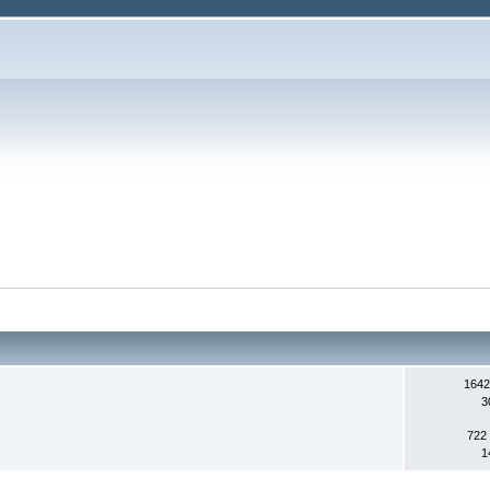
1642
3
722
1