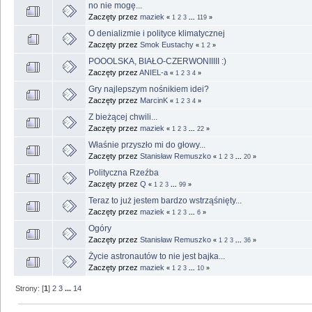
no nie mogę...
Zaczęty przez
maziek
«
1
2
3
...
119
»
O denializmie i polityce klimatycznej
Zaczęty przez
Smok Eustachy
«
1
2
»
POOOLSKA, BIAŁO-CZERWONIIIII :)
Zaczęty przez
ANIEL-a
«
1
2
3
4
»
Gry najlepszym nośnikiem idei?
Zaczęty przez
MarcinK
«
1
2
3
4
»
Z bieżącej chwili...
Zaczęty przez
maziek
«
1
2
3
...
22
»
Właśnie przyszło mi do głowy...
Zaczęty przez
Stanisław Remuszko
«
1
2
3
...
20
»
Polityczna Rzeźba
Zaczęty przez
Q
«
1
2
3
...
99
»
Teraz to już jestem bardzo wstrząśnięty...
Zaczęty przez
maziek
«
1
2
3
...
6
»
Ogóry
Zaczęty przez
Stanisław Remuszko
«
1
2
3
...
36
»
Życie astronautów to nie jest bajka...
Zaczęty przez
maziek
«
1
2
3
...
10
»
Strony: [
1
]
2
3
...
14