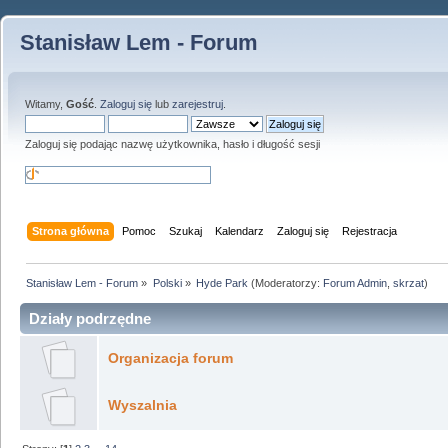
Stanisław Lem - Forum
Witamy,
Gość
.
Zaloguj się
lub
zarejestruj
.
Zaloguj się podając nazwę użytkownika, hasło i długość sesji
Strona główna
Pomoc
Szukaj
Kalendarz
Zaloguj się
Rejestracja
Stanisław Lem - Forum
»
Polski
»
Hyde Park
(Moderatorzy:
Forum Admin
,
skrzat
)
Działy podrzędne
Organizacja forum
Wyszalnia