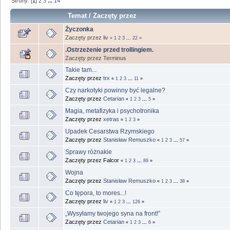
Strony: [
1
]
2
3
...
14
Temat
/
Zaczęty przez
Życzonka
Zaczęty przez
liv
«
1
2
3
...
22
»
.Ostrzeżenie przed trollingiem.
Zaczęty przez Terminus
Takie tam...
Zaczęty przez
trx
«
1
2
3
...
11
»
Czy narkotyki powinny być legalne?
Zaczęty przez
Cetarian
«
1
2
3
...
5
»
Magia, metafizyka i psychotronika
Zaczęty przez
xetras
«
1
2
3
»
Upadek Cesarstwa Rzymskiego
Zaczęty przez
Stanisław Remuszko
«
1
2
3
...
57
»
Sprawy różnakie
Zaczęty przez Falcor
«
1
2
3
...
89
»
Wojna
Zaczęty przez
Stanisław Remuszko
«
1
2
3
...
38
»
Co tępora, to mores...!
Zaczęty przez
liv
«
1
2
3
...
126
»
„Wysyłamy twojego syna na front!”
Zaczęty przez
Cetarian
«
1
2
3
...
6
»