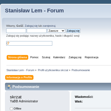
Stanisław Lem - Forum
Witamy,
Gość
.
Zaloguj się
lub
zarejestruj
.
Zaloguj się podając nazwę użytkownika, hasło i długość sesji
Strona główna
Pomoc
Szukaj
Kalendarz
Zaloguj się
Rejestracja
Stanisław Lem - Forum
»
Profil użytkownika skrzat
»
Podsumowanie
Informacja o Profilu
Podsumowanie
skrzat 
Wiadomości:
YaBB Administrator
Wiek:
Offline