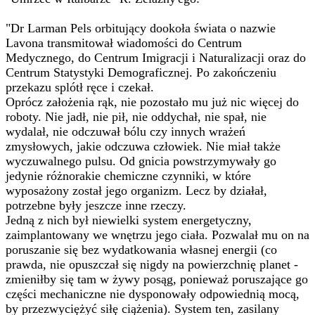
"Dr Larman Pels orbitujący dookoła świata o nazwie
Lavona transmitował wiadomości do Centrum
Medycznego, do Centrum Imigracji i Naturalizacji oraz do
Centrum Statystyki Demograficznej. Po zakończeniu
przekazu splótł ręce i czekał.
Oprócz założenia rąk, nie pozostało mu już nic więcej do
roboty. Nie jadł, nie pił, nie oddychał, nie spał, nie
wydalał, nie odczuwał bólu czy innych wrażeń
zmysłowych, jakie odczuwa człowiek. Nie miał także
wyczuwalnego pulsu. Od gnicia powstrzymywały go
jedynie różnorakie chemiczne czynniki, w które
wyposażony został jego organizm. Lecz by działał,
potrzebne były jeszcze inne rzeczy.
Jedną z nich był niewielki system energetyczny,
zaimplantowany we wnętrzu jego ciała. Pozwalał mu on na
poruszanie się bez wydatkowania własnej energii (co
prawda, nie opuszczał się nigdy na powierzchnię planet -
zmieniłby się tam w żywy posąg, ponieważ poruszające go
części mechaniczne nie dysponowały odpowiednią mocą,
by przezwyciężyć siłę ciążenia). System ten, zasilany