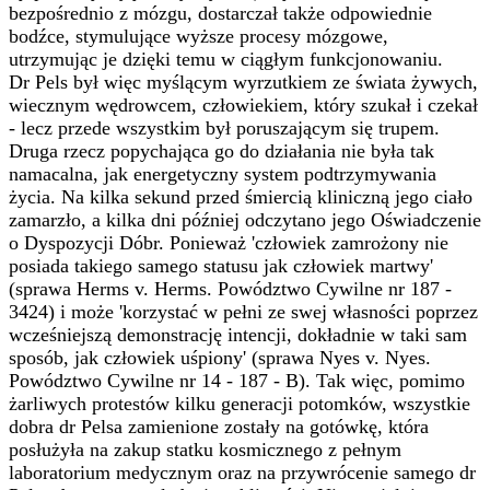
bezpośrednio z mózgu, dostarczał także odpowiednie
bodźce, stymulujące wyższe procesy mózgowe,
utrzymując je dzięki temu w ciągłym funkcjonowaniu.
Dr Pels był więc myślącym wyrzutkiem ze świata żywych,
wiecznym wędrowcem, człowiekiem, który szukał i czekał
- lecz przede wszystkim był poruszającym się trupem.
Druga rzecz popychająca go do działania nie była tak
namacalna, jak energetyczny system podtrzymywania
życia. Na kilka sekund przed śmiercią kliniczną jego ciało
zamarzło, a kilka dni później odczytano jego Oświadczenie
o Dyspozycji Dóbr. Ponieważ 'człowiek zamrożony nie
posiada takiego samego statusu jak człowiek martwy'
(sprawa Herms v. Herms. Powództwo Cywilne nr 187 -
3424) i może 'korzystać w pełni ze swej własności poprzez
wcześniejszą demonstrację intencji, dokładnie w taki sam
sposób, jak człowiek uśpiony' (sprawa Nyes v. Nyes.
Powództwo Cywilne nr 14 - 187 - B). Tak więc, pomimo
żarliwych protestów kilku generacji potomków, wszystkie
dobra dr Pelsa zamienione zostały na gotówkę, która
posłużyła na zakup statku kosmicznego z pełnym
laboratorium medycznym oraz na przywrócenie samego dr