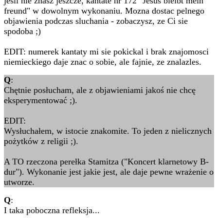
jesli nie znasz jeszcze, kantate nr 172 "Jesus bleibt mein
freund" w dowolnym wykonaniu. Mozna dostac pelnego
objawienia podczas sluchania - zobaczysz, ze Ci sie
spodoba ;)
EDIT: numerek kantaty mi sie pokickal i brak znajomosci
niemieckiego daje znac o sobie, ale fajnie, ze znalazles.
Q
:
Chętnie posłucham, ale z objawieniami jakoś nie chcę
eksperymentować ;).
EDIT:
Wysłuchałem, w istocie znakomite. To jeden z nielicznych
pożytków z religii ;).
A TO rzeczona perełka Stamitza ("Koncert klarnetowy B-
dur"). Wykonanie jest jakie jest, ale daje pewne wrażenie o
utworze.
Q
:
I taka poboczna refleksja...