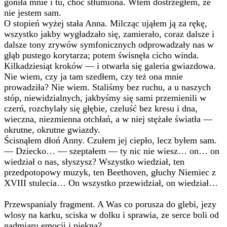
goniła mnie i tu, choć stłumiona. Wtem dostrzegłem, że
nie jestem sam.
O stopień wyżej stała Anna. Milcząc ująłem ją za rękę,
wszystko jakby wygładzało się, zamierało, coraz dalsze i
dalsze tony zrywów symfonicznych odprowadzały nas w
głąb pustego korytarza; potem świsnęła cicho winda.
Kilkadziesiąt kroków — i otwarła się galeria gwiazdowa.
Nie wiem, czy ja tam szedłem, czy też ona mnie
prowadziła? Nie wiem. Staliśmy bez ruchu, a u naszych
stóp, niewidzialnych, jakbyśmy się sami przemienili w
czerń, rozchylały się głębie, czeluść bez kresu i dna,
wieczna, niezmienna otchłań, a w niej stężałe światła —
okrutne, okrutne gwiazdy.
Ścisnąłem dłoń Anny. Czułem jej ciepło, lecz byłem sam.
— Dziecko… — szeptałem — ty nic nie wiesz… on… on
wiedział o nas, słyszysz? Wszystko wiedział, ten
przedpotopowy muzyk, ten Beethoven, głuchy Niemiec z
XVIII stulecia… On wszystko przewidział, on wiedział…
Przewspanialy fragment. A Was co porusza do glebi, jezy
wlosy na karku, sciska w dolku i sprawia, ze serce boli od
nadmiaru emocji i piekna?