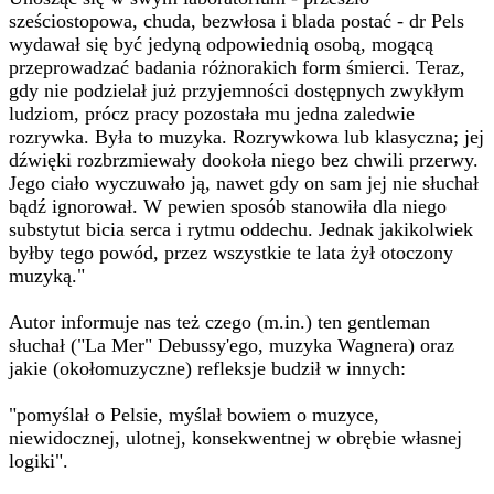
sześciostopowa, chuda, bezwłosa i blada postać - dr Pels
wydawał się być jedyną odpowiednią osobą, mogącą
przeprowadzać badania różnorakich form śmierci. Teraz,
gdy nie podzielał już przyjemności dostępnych zwykłym
ludziom, prócz pracy pozostała mu jedna zaledwie
rozrywka. Była to muzyka. Rozrywkowa lub klasyczna; jej
dźwięki rozbrzmiewały dookoła niego bez chwili przerwy.
Jego ciało wyczuwało ją, nawet gdy on sam jej nie słuchał
bądź ignorował. W pewien sposób stanowiła dla niego
substytut bicia serca i rytmu oddechu. Jednak jakikolwiek
byłby tego powód, przez wszystkie te lata żył otoczony
muzyką."
Autor informuje nas też czego (m.in.) ten gentleman
słuchał ("La Mer" Debussy'ego, muzyka Wagnera) oraz
jakie (okołomuzyczne) refleksje budził w innych:
"pomyślał o Pelsie, myślał bowiem o muzyce,
niewidocznej, ulotnej, konsekwentnej w obrębie własnej
logiki".