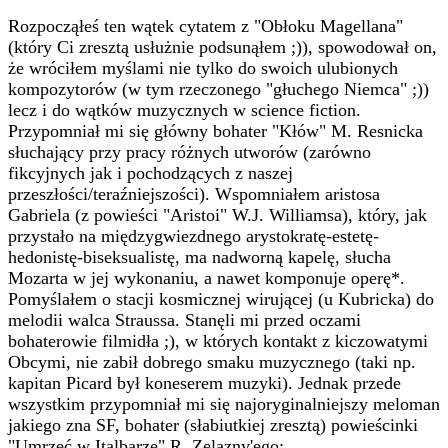
Rozpocząłeś ten wątek cytatem z "Obłoku Magellana"
(który Ci zresztą usłużnie podsunąłem ;)), spowodował on,
że wróciłem myślami nie tylko do swoich ulubionych
kompozytorów (w tym rzeczonego "głuchego Niemca" ;))
lecz i do wątków muzycznych w science fiction.
Przypomniał mi się główny bohater "Kłów" M. Resnicka
słuchający przy pracy różnych utworów (zarówno
fikcyjnych jak i pochodzących z naszej
przeszłości/teraźniejszości). Wspomniałem aristosa
Gabriela (z powieści "Aristoi" W.J. Williamsa), który, jak
przystało na międzygwiezdnego arystokratę-estetę-
hedonistę-biseksualistę, ma nadworną kapelę, słucha
Mozarta w jej wykonaniu, a nawet komponuje operę*.
Pomyślałem o stacji kosmicznej wirującej (u Kubricka) do
melodii walca Straussa. Stanęli mi przed oczami
bohaterowie filmidła ;), w których kontakt z kiczowatymi
Obcymi, nie zabił dobrego smaku muzycznego (taki np.
kapitan Picard był koneserem muzyki). Jednak przede
wszystkim przypomniał mi się najoryginalniejszy meloman
jakiego zna SF, bohater (słabiutkiej zresztą) powieścinki
"Umrzeć w Italbarze" R. Zelazny'ego: