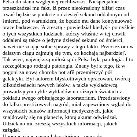
Pelsa do stanu względnej ruchliwości. Niespecjalnie
przeszkadzał mu fakt, iż przez nieokreślony bliżej czas
trwać będzie w punkcie o dziesięć sekund oddalonym od
śmierci, pod warunkiem, że będzie mu dane kontynuować
prace badawcze. 'A zresztą - powiedział kiedyś - pomyślcie
o tych wszystkich ludziach, którzy właśnie w tej chwili
oddaleni są także o jedyne dziesięć sekund od śmierci,
nawet nie zdając sobie sprawy z tego faktu. Przecież oni w
dalszym ciągu zajmują się tym, co kochają najbardziej'.
Tak więc, największą miłością dr Pelsa była patologia. I to
szczególnego rodzaju patologia. Znany był z tego, iż w
pogoni za nową chorobą potrafił przemierzyć pół
galaktyki. Był autorem błyskotliwych opracowań, twórcą
kilkudziesięciu nowych leków, a także wykładowcą
prowadzącym cykle wykładów na różnych światach z
pokładu swego orbitującego laboratorium. Przedstawiony
do kilku prestiżowych nagród, miał zapewniony wgląd do
wszystkich banków informacji medycznych, jakie
znajdowały się na planecie, którą akurat odwiedzał.
Udzielano mu zresztą wszystkich informacji, jakich
zażądał.
Unosząc się w swym laboratorium - przeszło