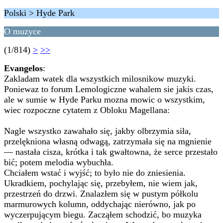
Polski > Hyde Park
O muzyce
(1/814)
>
>>
Evangelos
:
Zakladam watek dla wszystkich milosnikow muzyki.
Poniewaz to forum Lemologiczne wahalem sie jakis czas,
ale w sumie w Hyde Parku mozna mowic o wszystkim,
wiec rozpoczne cytatem z Obloku Magellana:
Nagle wszystko zawahało się, jakby olbrzymia siła,
przelękniona własną odwagą, zatrzymała się na mgnienie
— nastała cisza, krótka i tak gwałtowna, że serce przestało
bić; potem melodia wybuchła.
Chciałem wstać i wyjść; to było nie do zniesienia.
Ukradkiem, pochylając się, przebyłem, nie wiem jak,
przestrzeń do drzwi. Znalazłem się w pustym półkolu
marmurowych kolumn, oddychając nierówno, jak po
wyczerpującym biegu. Zacząłem schodzić, bo muzyka