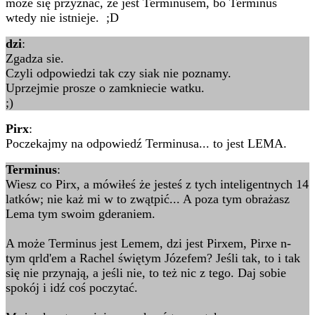
może się przyznać, że jest Terminusem, bo Terminus
wtedy nie istnieje. ;D
dzi
:
Zgadza sie.
Czyli odpowiedzi tak czy siak nie poznamy.
Uprzejmie prosze o zamkniecie watku.
;)
Pirx
:
Poczekajmy na odpowiedź Terminusa... to jest LEMA.
Terminus
:
Wiesz co Pirx, a mówiłeś że jesteś z tych inteligentnych 14
latków; nie każ mi w to zwątpić... A poza tym obrażasz
Lema tym swoim gderaniem.
A może Terminus jest Lemem, dzi jest Pirxem, Pirxe n-
tym qrld'em a Rachel świętym Józefem? Jeśli tak, to i tak
się nie przynają, a jeśli nie, to też nic z tego. Daj sobie
spokój i idź coś poczytać.