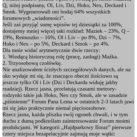
Q, niżej podpisany, Ol, Liv, Dzi, Hoko, Nex, Deckard i
Smok. Wygenerowali oni bodaj 64% wszystkich
forumowych „wiadomości”.
Jeśli zaś przyjąć sumę wpisów tej dziesiątki za 100%,
dostajemy mniej więcej taki rozkład: Maziek – 23%, Q –
19%, Remuszko – 16%, Ol i Liv – po 8%, Dzi – 7%,
Hoko i Nex – po 5%, Deckard i Smok – po 4%.
Dla mnie widać arytmetycznie dwie rzeczy:
1. Wiodącą historyczną rolę (pracę, zasługi) Maźka.
2. Trzyosobową czołówkę.
Nie analizowałem ścisłych szczegółowych danych, ale na
oko wydaje mi się, że znacząco obecni ilościowo są
jeszcze tylko Ol i Liv (Dzi i Deckarda widuję jakby
rzadziej). Rzecz jasna, przelatują czasami meteory-
rodzynki takie jak Hoko, Nex czy Smok, ale w zasadzie
„piśmienne” Forum Pana Lema w ostatnich 2-3 latach jawi
mi się jako praktycznie niemal pięcioosobowe.
Rzecz jasna, każda pliszka swój ogonek chwali, i w tym
duchu z dumą podkreślam zainteresowanie Forum moimi
produkcjami. W kategorii „Hajdparkowy Iloraz” pierwsze
cztery miejsca bezapelacyjnie zajmują moje wątki: