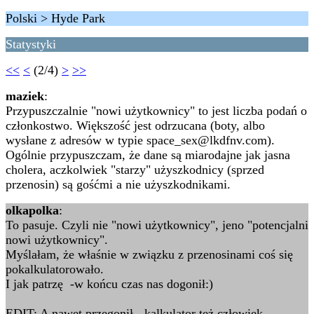
Polski > Hyde Park
Statystyki
<<
<
(2/4)
>
>>
maziek
:
Przypuszczalnie "nowi użytkownicy" to jest liczba podań o
członkostwo. Większość jest odrzucana (boty, albo
wysłane z adresów w typie space_sex@lkdfnv.com).
Ogólnie przypuszczam, że dane są miarodajne jak jasna
cholera, aczkolwiek "starzy" użyszkodnicy (sprzed
przenosin) są gośćmi a nie użyszkodnikami.
olkapolka
:
To pasuje. Czyli nie "nowi użytkownicy", jeno "potencjalni
nowi użytkownicy".
Myślałam, że właśnie w związku z przenosinami coś się
pokalkulatorowało.
I jak patrzę -w końcu czas nas dogonił:)
EDIT: A nawet przegonił - kalkulator też człowiek.