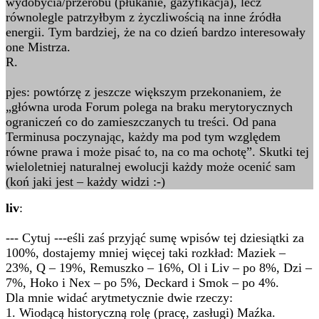
wydobycia/przerobu (płukanie, gazyfikacja), lecz
równolegle patrzyłbym z życzliwością na inne źródła
energii. Tym bardziej, że na co dzień bardzo interesowały
one Mistrza.
R.
pjes: powtórzę z jeszcze większym przekonaniem, że
„główna uroda Forum polega na braku merytorycznych
ograniczeń co do zamieszczanych tu treści. Od pana
Terminusa poczynając, każdy ma pod tym względem
równe prawa i może pisać to, na co ma ochotę”. Skutki tej
wieloletniej naturalnej ewolucji każdy może ocenić sam
(koń jaki jest – każdy widzi :-)
liv
:
--- Cytuj ---eśli zaś przyjąć sumę wpisów tej dziesiątki za
100%, dostajemy mniej więcej taki rozkład: Maziek –
23%, Q – 19%, Remuszko – 16%, Ol i Liv – po 8%, Dzi –
7%, Hoko i Nex – po 5%, Deckard i Smok – po 4%.
Dla mnie widać arytmetycznie dwie rzeczy:
1. Wiodącą historyczną rolę (pracę, zasługi) Maźka.