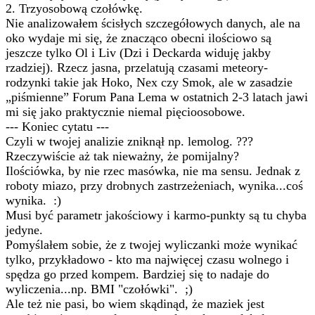
2. Trzyosobową czołówkę.
Nie analizowałem ścisłych szczegółowych danych, ale na
oko wydaje mi się, że znacząco obecni ilościowo są
jeszcze tylko Ol i Liv (Dzi i Deckarda widuję jakby
rzadziej). Rzecz jasna, przelatują czasami meteory-
rodzynki takie jak Hoko, Nex czy Smok, ale w zasadzie
„piśmienne” Forum Pana Lema w ostatnich 2-3 latach jawi
mi się jako praktycznie niemal pięcioosobowe.
--- Koniec cytatu ---
Czyli w twojej analizie zniknął np. lemolog. ???
Rzeczywiście aż tak nieważny, że pomijalny?
Ilościówka, by nie rzec masówka, nie ma sensu. Jednak z
roboty miazo, przy drobnych zastrzeżeniach, wynika...coś
wynika. :)
Musi być parametr jakościowy i karmo-punkty są tu chyba
jedyne.
Pomyślałem sobie, że z twojej wyliczanki może wynikać
tylko, przykładowo - kto ma najwięcej czasu wolnego i
spędza go przed kompem. Bardziej się to nadaje do
wyliczenia...np. BMI "czołówki". ;)
Ale też nie pasi, bo wiem skądinąd, że maziek jest